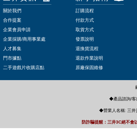
關於我們
訂購流程
合作提案
付款方式
企業會員申請
取貨方式
企業採購/商用事業處
發票說明
人才募集
退換貨流程
門市據點
退款作業說明
二手遊戲片收購店點
原廠保固維修
◆產品諮詢/客服
◆營業人名稱: 三井
防詐騙提醒：三井3C絕不會