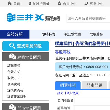
首頁
省錢折價券
會員中心
客服中心
全站分類
限時特賣
筆記型電腦
電腦螢幕
聯絡我們 | 告訴我們您需要
查找常見問題
客服專線
網購常見問題
若您有任何關於三井3C相關問題，
訂購流程
客戶免付費專線：0809-008-001
付款方式
客服時間：週一至週五 9：00 ~ 1
取貨方式
發票說明
網購相關
門市問題
退換貨流程
請先【登入會員】
退貨作業說明
發問者姓名
門市常見問題
訂單編號