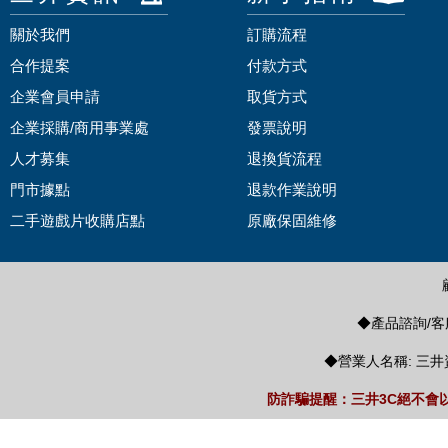
關於我們
訂購流程
合作提案
付款方式
企業會員申請
取貨方式
企業採購/商用事業處
發票說明
人才募集
退換貨流程
門市據點
退款作業說明
二手遊戲片收購店點
原廠保固維修
◆產品諮詢/客服
◆營業人名稱: 三井
防詐騙提醒：三井3C絕不會