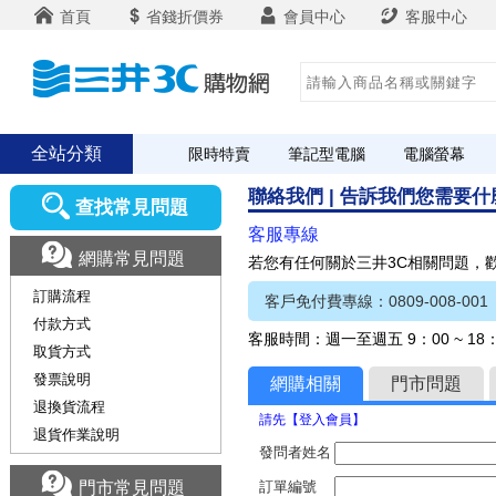
首頁
省錢折價券
會員中心
客服中心
全站分類
限時特賣
筆記型電腦
電腦螢幕
聯絡我們 | 告訴我們您需要
查找常見問題
客服專線
網購常見問題
若您有任何關於三井3C相關問題，
訂購流程
客戶免付費專線：0809-008-001
付款方式
客服時間：週一至週五 9：00 ~ 1
取貨方式
發票說明
網購相關
門市問題
退換貨流程
請先【登入會員】
退貨作業說明
發問者姓名
門市常見問題
訂單編號