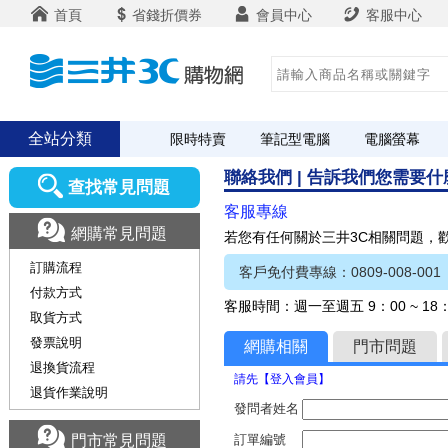
首頁
省錢折價券
會員中心
客服中心
全站分類
限時特賣
筆記型電腦
電腦螢幕
聯絡我們 | 告訴我們您需要
查找常見問題
客服專線
網購常見問題
若您有任何關於三井3C相關問題，
訂購流程
客戶免付費專線：0809-008-001
付款方式
客服時間：週一至週五 9：00 ~ 1
取貨方式
發票說明
網購相關
門市問題
退換貨流程
請先【登入會員】
退貨作業說明
發問者姓名
門市常見問題
訂單編號