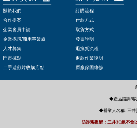
關於我們
訂購流程
合作提案
付款方式
企業會員申請
取貨方式
企業採購/商用事業處
發票說明
人才募集
退換貨流程
門市據點
退款作業說明
二手遊戲片收購店點
原廠保固維修
◆產品諮詢/客服
◆營業人名稱: 三井
防詐騙提醒：三井3C絕不會