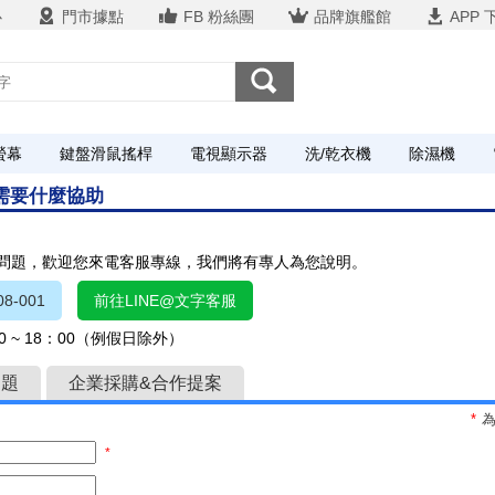
心
門市據點
FB 粉絲團
品牌旗艦館
APP 
螢幕
鍵盤滑鼠搖桿
電視顯示器
洗/乾衣機
除濕機
您需要什麼協助
關問題，歡迎您來電客服專線，我們將有專人為您說明。
8-001
前往LINE@文字客服
 ~ 18：00（例假日除外）
問題
企業採購&合作提案
*
*