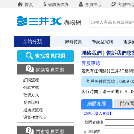
首頁
省錢折價券
會員中心
客服中
全站分類
限時特賣
筆記型電腦
電腦
聯絡我們 | 告訴我們
查找常見問題
客服專線
網購常見問題
若您有任何關於三井3C相
訂購流程
客戶免付費專線：0809-00
付款方式
客服時間：週一至週五 9：00
取貨方式
發票說明
網購相關
門市
退換貨流程
請先【登入會員】
退貨作業說明
發問者姓名
門市常見問題
訂單編號