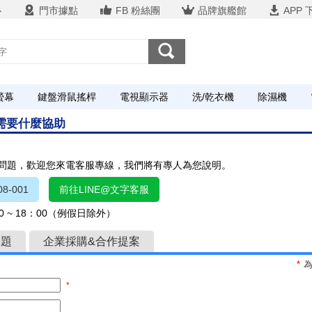
心
門市據點
FB 粉絲團
品牌旗艦館
APP 
螢幕
鍵盤滑鼠搖桿
電視顯示器
洗/乾衣機
除濕機
您需要什麼協助
關問題，歡迎您來電客服專線，我們將有專人為您說明。
8-001
前往LINE@文字客服
 ~ 18：00（例假日除外）
問題
企業採購&合作提案
*
*