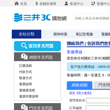
首頁
省錢折價券
會員中心
客服中
全站分類
限時特賣
筆記型電腦
電腦
聯絡我們 | 告訴我們
查找常見問題
客服專線
網購常見問題
若您有任何關於三井3C相
訂購流程
客戶免付費專線：0809-00
付款方式
客服時間：週一至週五 9：00
取貨方式
發票說明
網購相關
門市
退換貨流程
請先【登入會員】
退貨作業說明
發問者姓名
門市常見問題
訂單編號