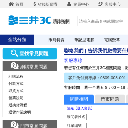
首頁
省錢折價券
會員中心
客服中心
全站分類
限時特賣
筆記型電腦
電腦螢幕
聯絡我們 | 告訴我們您需要
查找常見問題
客服專線
網購常見問題
若您有任何關於三井3C相關問題，
訂購流程
客戶免付費專線：0809-008-001
付款方式
客服時間：週一至週五 9：00 ~ 1
取貨方式
發票說明
網購相關
門市問題
退換貨流程
請先【登入會員】
退貨作業說明
發問者姓名
門市常見問題
訂單編號