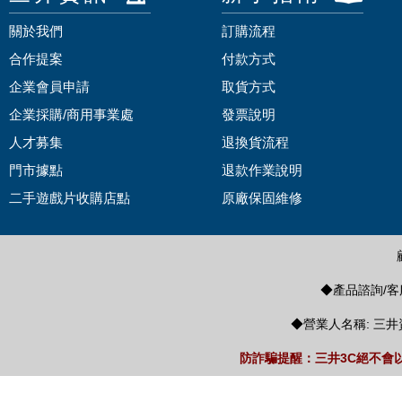
關於我們
訂購流程
合作提案
付款方式
企業會員申請
取貨方式
企業採購/商用事業處
發票說明
人才募集
退換貨流程
門市據點
退款作業說明
二手遊戲片收購店點
原廠保固維修
◆產品諮詢/客服
◆營業人名稱: 三井
防詐騙提醒：三井3C絕不會