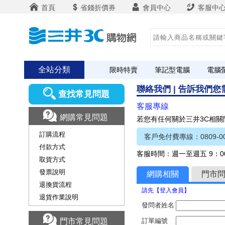
首頁
省錢折價券
會員中心
客服中
全站分類
限時特賣
筆記型電腦
電腦
聯絡我們 | 告訴我們
查找常見問題
客服專線
網購常見問題
若您有任何關於三井3C相
訂購流程
客戶免付費專線：0809-00
付款方式
客服時間：週一至週五 9：00
取貨方式
發票說明
網購相關
門市
退換貨流程
請先【登入會員】
退貨作業說明
發問者姓名
門市常見問題
訂單編號