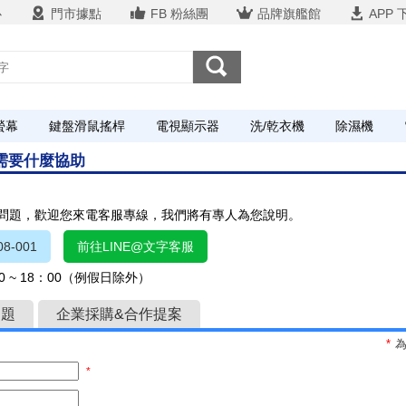
心
門市據點
FB 粉絲團
品牌旗艦館
APP 
螢幕
鍵盤滑鼠搖桿
電視顯示器
洗/乾衣機
除濕機
您需要什麼協助
關問題，歡迎您來電客服專線，我們將有專人為您說明。
8-001
前往LINE@文字客服
 ~ 18：00（例假日除外）
問題
企業採購&合作提案
*
*