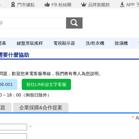
心
門市據點
FB 粉絲團
品牌旗艦館
APP 
螢幕
鍵盤滑鼠搖桿
電視顯示器
洗/乾衣機
除濕機
您需要什麼協助
關問題，歡迎您來電客服專線，我們將有專人為您說明。
8-001
前往LINE@文字客服
 ~ 18：00（例假日除外）
問題
企業採購&合作提案
*
*