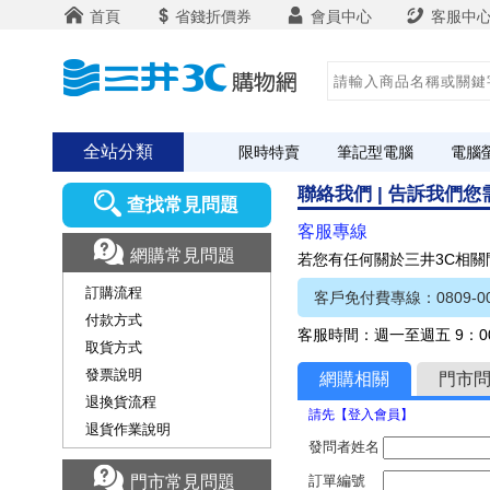
首頁
省錢折價券
會員中心
客服中
全站分類
限時特賣
筆記型電腦
電腦
聯絡我們 | 告訴我們
查找常見問題
客服專線
網購常見問題
若您有任何關於三井3C相
訂購流程
客戶免付費專線：0809-00
付款方式
客服時間：週一至週五 9：00
取貨方式
發票說明
網購相關
門市
退換貨流程
請先【登入會員】
退貨作業說明
發問者姓名
門市常見問題
訂單編號