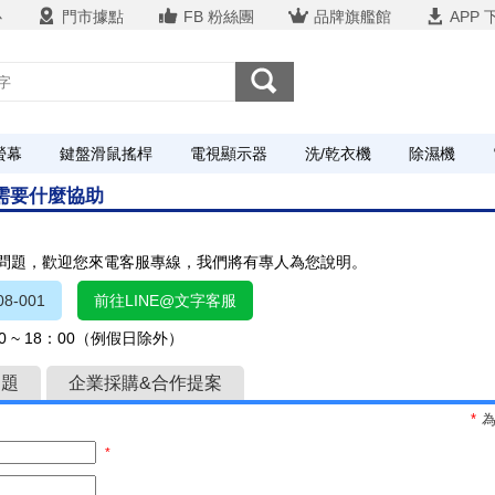
心
門市據點
FB 粉絲團
品牌旗艦館
APP 
螢幕
鍵盤滑鼠搖桿
電視顯示器
洗/乾衣機
除濕機
您需要什麼協助
關問題，歡迎您來電客服專線，我們將有專人為您說明。
8-001
前往LINE@文字客服
 ~ 18：00（例假日除外）
問題
企業採購&合作提案
*
*