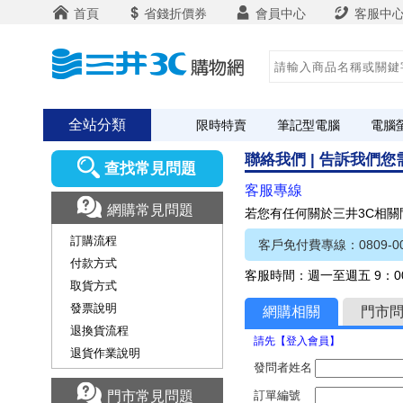
首頁
省錢折價券
會員中心
客服中
全站分類
限時特賣
筆記型電腦
電腦
聯絡我們 | 告訴我們
查找常見問題
客服專線
網購常見問題
若您有任何關於三井3C相
訂購流程
客戶免付費專線：0809-00
付款方式
客服時間：週一至週五 9：00
取貨方式
發票說明
網購相關
門市
退換貨流程
請先【登入會員】
退貨作業說明
發問者姓名
門市常見問題
訂單編號