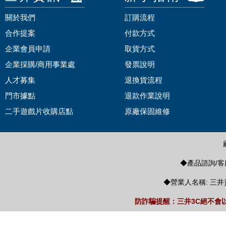
關於我們
訂購流程
合作提案
付款方式
企業會員申請
取貨方式
企業採購/商用事業處
發票說明
人才募集
退換貨流程
門市據點
退款作業說明
二手遊戲片收購店點
原廠保固維修
◆產品諮詢/客服
◆營業人名稱: 三井
防詐騙提醒：三井3C絕不會