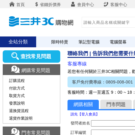
首頁
省錢折價券
會員中心
客服中心
全站分類
限時特賣
筆記型電腦
電腦螢幕
聯絡我們 | 告訴我們您需要
查找常見問題
客服專線
網購常見問題
若您有任何關於三井3C相關問題，
訂購流程
客戶免付費專線：0809-008-001
付款方式
客服時間：週一至週五 9：00 ~ 1
取貨方式
發票說明
網購相關
門市問題
退換貨流程
請先【登入會員】
退貨作業說明
發問者姓名
門市常見問題
訂單編號