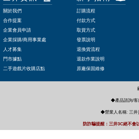
關於我們
訂購流程
合作提案
付款方式
企業會員申請
取貨方式
企業採購/商用事業處
發票說明
人才募集
退換貨流程
門市據點
退款作業說明
二手遊戲片收購店點
原廠保固維修
◆產品諮詢/客服
◆營業人名稱: 三井
防詐騙提醒：三井3C絕不會