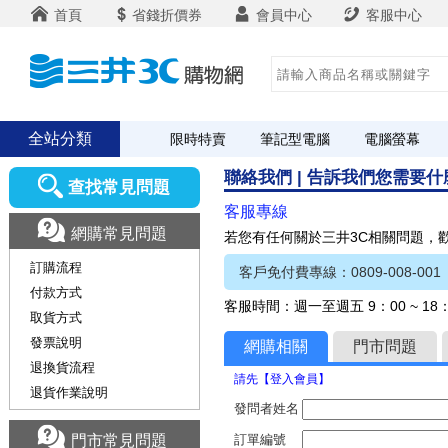
首頁
省錢折價券
會員中心
客服中心
全站分類
限時特賣
筆記型電腦
電腦螢幕
聯絡我們 | 告訴我們您需要
查找常見問題
客服專線
網購常見問題
若您有任何關於三井3C相關問題，
訂購流程
客戶免付費專線：0809-008-001
付款方式
客服時間：週一至週五 9：00 ~ 1
取貨方式
發票說明
網購相關
門市問題
退換貨流程
請先【登入會員】
退貨作業說明
發問者姓名
門市常見問題
訂單編號