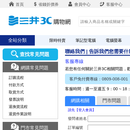
首頁
省錢折價券
會員中心
客服中心
全站分類
限時特賣
筆記型電腦
電腦螢幕
聯絡我們 | 告訴我們您需要
查找常見問題
客服專線
網購常見問題
若您有任何關於三井3C相關問題，
訂購流程
客戶免付費專線：0809-008-001
付款方式
客服時間：週一至週五 9：00 ~ 1
取貨方式
發票說明
網購相關
門市問題
退換貨流程
請先【登入會員】
退貨作業說明
發問者姓名
門市常見問題
訂單編號