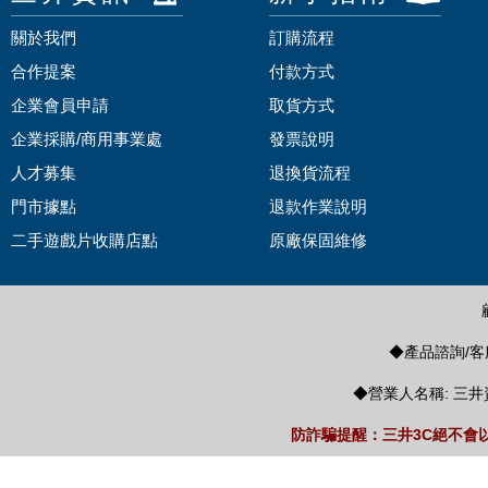
關於我們
訂購流程
合作提案
付款方式
企業會員申請
取貨方式
企業採購/商用事業處
發票說明
人才募集
退換貨流程
門市據點
退款作業說明
二手遊戲片收購店點
原廠保固維修
◆產品諮詢/客服
◆營業人名稱: 三井
防詐騙提醒：三井3C絕不會