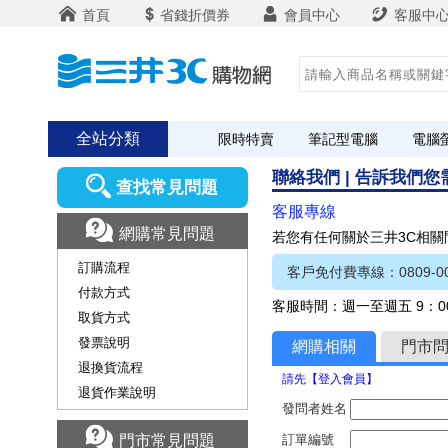
首頁
省錢折價券
會員中心
客服中
全站分類
限時特賣
筆記型電腦
電腦
聯絡我們 | 告訴我們
查找常見問題
客服專線
網購常見問題
若您有任何關於三井3C相
訂購流程
客戶免付費專線：0809-00
付款方式
客服時間：週一至週五 9：00
取貨方式
發票說明
網購相關
門市
退換貨流程
請先【登入會員】
退貨作業說明
發問者姓名
門市常見問題
訂單編號