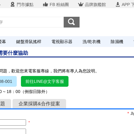
心
門市據點
FB 粉絲團
品牌旗艦館
APP 
螢幕
鍵盤滑鼠搖桿
電視顯示器
洗/乾衣機
除濕機
您需要什麼協助
關問題，歡迎您來電客服專線，我們將有專人為您說明。
8-001
前往LINE@文字客服
 ~ 18：00（例假日除外）
問題
企業採購&合作提案
*
*