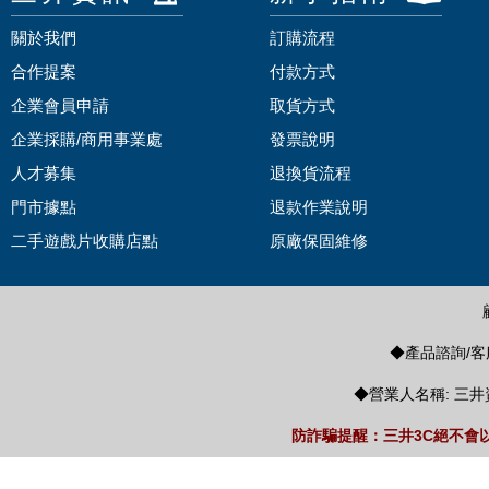
關於我們
訂購流程
合作提案
付款方式
企業會員申請
取貨方式
企業採購/商用事業處
發票說明
人才募集
退換貨流程
門市據點
退款作業說明
二手遊戲片收購店點
原廠保固維修
◆產品諮詢/客服
◆營業人名稱: 三井
防詐騙提醒：三井3C絕不會