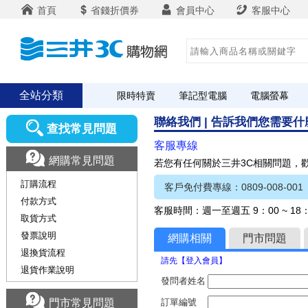
首頁
省錢折價券
會員中心
客服中心
全站分類
限時特賣
筆記型電腦
電腦螢幕
聯絡我們 | 告訴我們您需要
查找常見問題
客服專線
網購常見問題
若您有任何關於三井3C相關問題，
訂購流程
客戶免付費專線：0809-008-001
付款方式
客服時間：週一至週五 9：00 ~ 1
取貨方式
發票說明
網購相關
門市問題
退換貨流程
請先【登入會員】
退貨作業說明
發問者姓名
門市常見問題
訂單編號