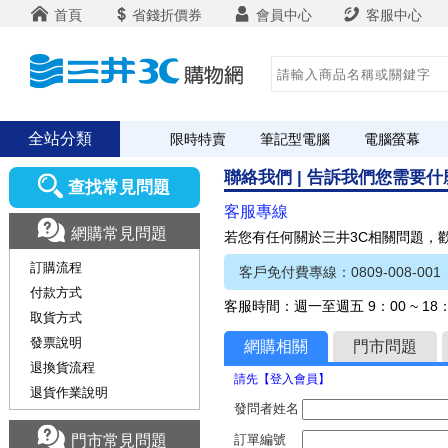
首頁
省錢折價券
會員中心
客服中心
全站分類
限時特賣
筆記型電腦
電腦螢幕
聯絡我們 | 告訴我們您需要
查找常見問題
客服專線
網購常見問題
若您有任何關於三井3C相關問題，
訂購流程
客戶免付費專線：0809-008-001
付款方式
客服時間：週一至週五 9：00 ~ 1
取貨方式
發票說明
網購相關
門市問題
退換貨流程
請先【登入會員】
退貨作業說明
發問者姓名
門市常見問題
訂單編號