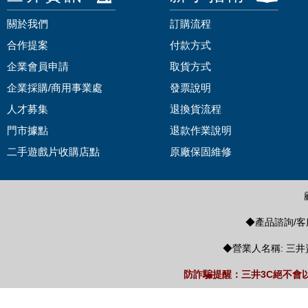
關於我們
訂購流程
合作提案
付款方式
企業會員申請
取貨方式
企業採購/商用事業處
發票說明
人才募集
退換貨流程
門市據點
退款作業說明
二手遊戲片收購店點
原廠保固維修
◆產品諮詢/客服
◆營業人名稱: 三井
防詐騙提醒：三井3C絕不會