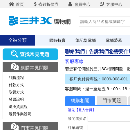
首頁
省錢折價券
會員中心
客服中心
全站分類
限時特賣
筆記型電腦
電腦螢幕
聯絡我們 | 告訴我們您需要
查找常見問題
客服專線
網購常見問題
若您有任何關於三井3C相關問題，
訂購流程
客戶免付費專線：0809-008-001
付款方式
客服時間：週一至週五 9：00 ~ 1
取貨方式
發票說明
網購相關
門市問題
退換貨流程
請先【登入會員】
退貨作業說明
發問者姓名
門市常見問題
訂單編號