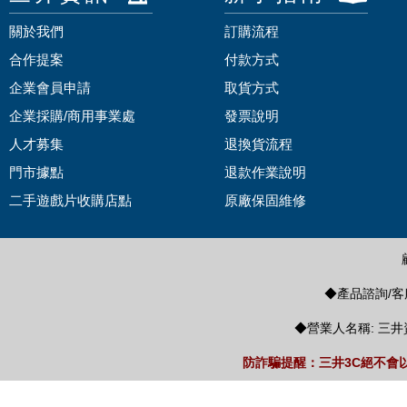
關於我們
訂購流程
合作提案
付款方式
企業會員申請
取貨方式
企業採購/商用事業處
發票說明
人才募集
退換貨流程
門市據點
退款作業說明
二手遊戲片收購店點
原廠保固維修
◆產品諮詢/客服
◆營業人名稱: 三井
防詐騙提醒：三井3C絕不會