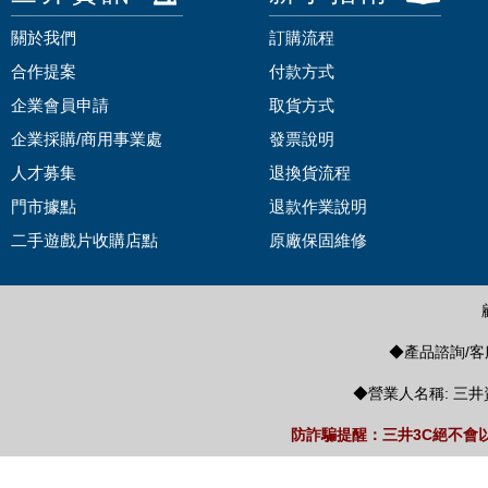
關於我們
訂購流程
合作提案
付款方式
企業會員申請
取貨方式
企業採購/商用事業處
發票說明
人才募集
退換貨流程
門市據點
退款作業說明
二手遊戲片收購店點
原廠保固維修
◆產品諮詢/客服
◆營業人名稱: 三井
防詐騙提醒：三井3C絕不會