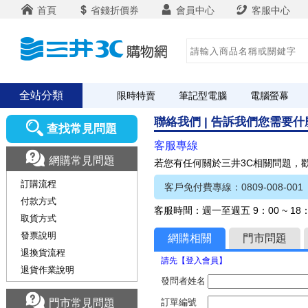
首頁
省錢折價券
會員中心
客服中心
全站分類
限時特賣
筆記型電腦
電腦螢幕
聯絡我們 | 告訴我們您需要
查找常見問題
客服專線
網購常見問題
若您有任何關於三井3C相關問題，
訂購流程
客戶免付費專線：0809-008-001
付款方式
客服時間：週一至週五 9：00 ~ 1
取貨方式
發票說明
網購相關
門市問題
退換貨流程
請先【登入會員】
退貨作業說明
發問者姓名
門市常見問題
訂單編號