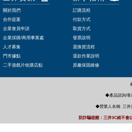
關於我們
訂購流程
合作提案
付款方式
企業會員申請
取貨方式
企業採購/商用事業處
發票說明
人才募集
退換貨流程
門市據點
退款作業說明
二手遊戲片收購店點
原廠保固維修
◆產品諮詢/客服
◆營業人名稱: 三井
防詐騙提醒：三井3C絕不會