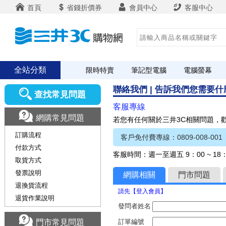
首頁
省錢折價券
會員中心
客服中心
全站分類
限時特賣
筆記型電腦
電腦螢幕
聯絡我們 | 告訴我們您需要
查找常見問題
客服專線
網購常見問題
若您有任何關於三井3C相關問題，
訂購流程
客戶免付費專線：0809-008-001
付款方式
客服時間：週一至週五 9：00 ~ 1
取貨方式
發票說明
網購相關
門市問題
退換貨流程
請先【登入會員】
退貨作業說明
發問者姓名
門市常見問題
訂單編號