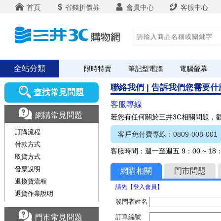
首頁
省錢折價券
會員中心
客服中心
全站分類
限時特賣
筆記型電腦
電腦螢幕
聯絡我們 | 告訴我們您需要
查找常見問題
客服專線
網購常見問題
若您有任何關於三井3C相關問題，
訂購流程
客戶免付費專線：0809-008-001
付款方式
客服時間：週一至週五 9：00 ~ 1
取貨方式
發票說明
網購相關
門市問題
退換貨流程
請先【登入會員】
退貨作業說明
發問者姓名
門市常見問題
訂單編號