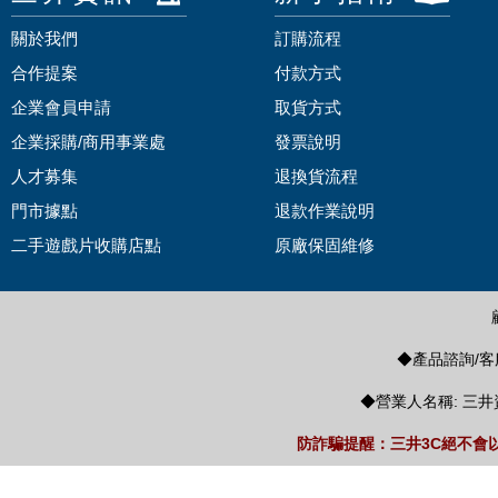
關於我們
訂購流程
合作提案
付款方式
企業會員申請
取貨方式
企業採購/商用事業處
發票說明
人才募集
退換貨流程
門市據點
退款作業說明
二手遊戲片收購店點
原廠保固維修
◆產品諮詢/客服
◆營業人名稱: 三井
防詐騙提醒：三井3C絕不會