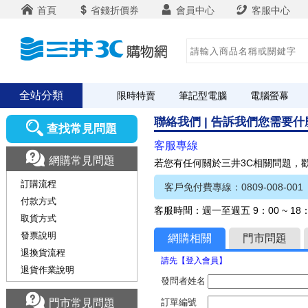
首頁
省錢折價券
會員中心
客服中心
全站分類
限時特賣
筆記型電腦
電腦螢幕
聯絡我們 | 告訴我們您需要
查找常見問題
客服專線
網購常見問題
若您有任何關於三井3C相關問題，
訂購流程
客戶免付費專線：0809-008-001
付款方式
客服時間：週一至週五 9：00 ~ 1
取貨方式
發票說明
網購相關
門市問題
退換貨流程
請先【登入會員】
退貨作業說明
發問者姓名
門市常見問題
訂單編號