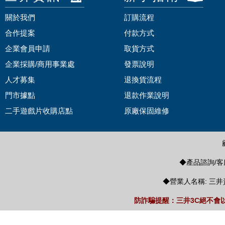
關於我們
訂購流程
合作提案
付款方式
企業會員申請
取貨方式
企業採購/商用事業處
發票說明
人才募集
退換貨流程
門市據點
退款作業說明
二手遊戲片收購店點
原廠保固維修
◆產品諮詢/客服
◆營業人名稱: 三井
防詐騙提醒：三井3C絕不會