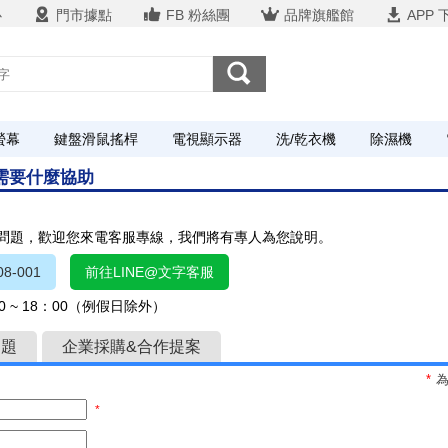
心
門市據點
FB 粉絲團
品牌旗艦館
APP 
螢幕
鍵盤滑鼠搖桿
電視顯示器
洗/乾衣機
除濕機
您需要什麼協助
關問題，歡迎您來電客服專線，我們將有專人為您說明。
8-001
前往LINE@文字客服
 ~ 18：00（例假日除外）
問題
企業採購&合作提案
*
*