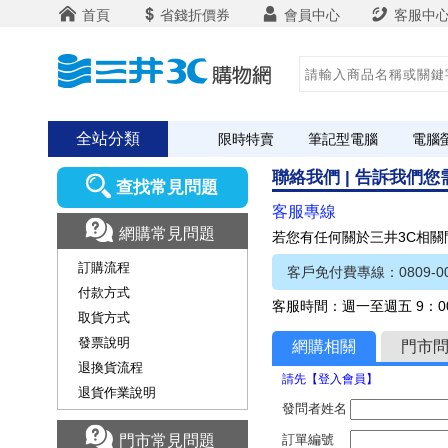
首頁
省錢折價券
會員中心
客服中
全站分類
限時特賣
筆記型電腦
電腦
聯絡我們 | 告訴我們
查找常見問題
客服專線
網購常見問題
若您有任何關於三井3C相
訂購流程
客戶免付費專線：0809-00
付款方式
客服時間：週一至週五 9：00
取貨方式
發票說明
網購相關
門市
退換貨流程
請先【登入會員】
退貨作業說明
發問者姓名
門市常見問題
訂單編號