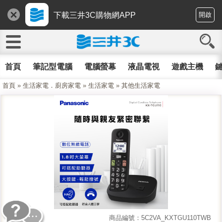
下載三井3C購物網APP
開啟
首頁
筆記型電腦
電腦螢幕
液晶電視
遊戲主機
鍵
首頁
»
生活家電．廚房家電
»
生活家電
»
其他生活家電
商品編號：5C2VA_KXTGU110TWB