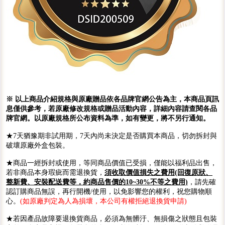
※ 以上商品介紹規格與原廠贈品依各品牌官網公告為主，本商品頁訊
息僅供參考，若原廠修改規格或贈品活動內容，詳細內容請查閱各品
牌官網。以原廠規格所公布資料為準，如有變更，將不另行通知。
★7天猶豫期非試用期，7天內尚未決定是否購買本商品，切勿拆封與
破壞原廠外盒包裝。
★商品一經拆封或使用，等同商品價值已受損，僅能以福利品出售，
若非商品本身瑕疵而需退換貨，
須收取價值損失之費用(回復原狀、
整新費、安裝配送費等，約商品售價的10~30%不等之費用)
，請先確
認訂購商品無誤，再行開機/使用，以免影響您的權利，祝您購物順
心。
(如原廠判定為人為損壞，本公司有權拒絕退換貨申請)
★若因產品故障要退換貨商品，必須為無髒汙、無損傷之狀態且包裝