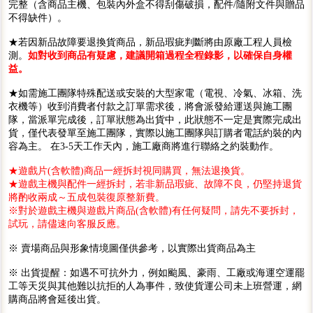
完整（含商品主機、包裝內外盒不得刮傷破損，配件/隨附文件與贈品
不得缺件）。
★若因新品故障要退換貨商品，新品瑕疵判斷將由原廠工程人員檢
測。
如對收到商品有疑慮，建議開箱過程全程錄影，以確保自身權
益。
★如需施工團隊特殊配送或安裝的大型家電（電視、冷氣、冰箱、洗
衣機等）收到消費者付款之訂單需求後，將會派發給運送與施工團
隊，當派單完成後，訂單狀態為出貨中，此狀態不一定是實際完成出
貨，僅代表發單至施工團隊，實際以施工團隊與訂購者電話約裝的內
容為主。 在3-5天工作天內，施工廠商將進行聯絡之約裝動作。
★遊戲片(含軟體)商品一經拆封視同購買，無法退換貨。
★遊戲主機與配件一經拆封，若非新品瑕疵、故障不良，仍堅持退貨
將酌收兩成～五成包裝復原整新費。
※對於遊戲主機與遊戲片商品(含軟體)有任何疑問，請先不要拆封，
試玩，請儘速向客服反應。
※ 賣場商品與形象情境圖僅供參考，以實際出貨商品為主
※ 出貨提醒：如遇不可抗外力，例如颱風、豪雨、工廠或海運空運罷
工等天災與其他難以抗拒的人為事件，致使貨運公司未上班營運，網
購商品將會延後出貨。