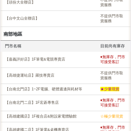
【頭份大全聯店】
貨服務
不提供門市取
【台中文山全聯店】
貨服務
南部地區
門市名稱
目前尚有庫存
♦無庫存，門市
【嘉義評好店】1F筆電&電競專賣店
可接受客訂
不提供門市取
【高雄捷運站店】羅技專賣店
貨服務
【台南北門店】1~2F電腦、硬體週邊與耗材等
★少量現貨
♦無庫存，門市
【台南北門二店】1F宏碁專售店
可接受客訂
【高雄建國店】1F複合店&附設家電體驗館
☆極少量現貨
♦無庫存，門市
【高雄建國二店】1F筆電&桌機專賣店