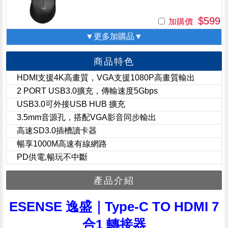
$599
加購價
▼更多加購品▼
商品特色
HDMI支援4K高畫質，VGA支援1080P高畫質輸出
2 PORT USB3.0擴充，傳輸速度5Gbps
USB3.0可外接USB HUB 擴充
3.5mm音源孔，搭配VGA影音同步輸出
高速SD3.0插槽讀卡器
暢享1000M高速有線網路
PD供電,暢玩不中斷
產品介紹
ESENSE 逸盛｜Type-C TO HDMI 7
合1 轉接器