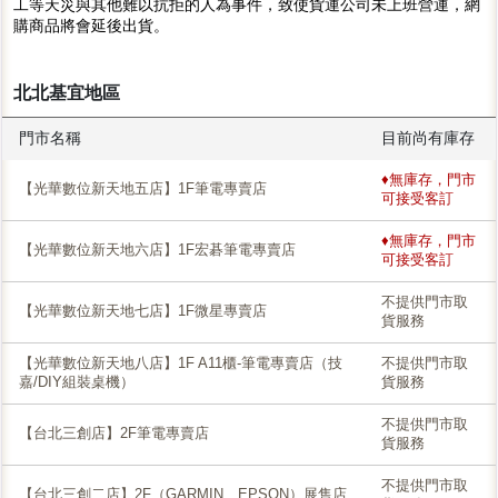
工等天災與其他難以抗拒的人為事件，致使貨運公司未上班營運，網
購商品將會延後出貨。
北北基宜地區
門市名稱
目前尚有庫存
♦無庫存，門市
【光華數位新天地五店】1F筆電專賣店
可接受客訂
♦無庫存，門市
【光華數位新天地六店】1F宏碁筆電專賣店
可接受客訂
不提供門市取
【光華數位新天地七店】1F微星專賣店
貨服務
【光華數位新天地八店】1F A11櫃-筆電專賣店（技
不提供門市取
嘉/DIY組裝桌機）
貨服務
不提供門市取
【台北三創店】2F筆電專賣店
貨服務
不提供門市取
【台北三創二店】2F（GARMIN、EPSON）展售店