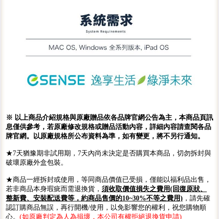
※ 以上商品介紹規格與原廠贈品依各品牌官網公告為主，本商品頁訊
息僅供參考，若原廠修改規格或贈品活動內容，詳細內容請查閱各品
牌官網。以原廠規格所公布資料為準，如有變更，將不另行通知。
★7天猶豫期非試用期，7天內尚未決定是否購買本商品，切勿拆封與
破壞原廠外盒包裝。
★商品一經拆封或使用，等同商品價值已受損，僅能以福利品出售，
若非商品本身瑕疵而需退換貨，
須收取價值損失之費用(回復原狀、
整新費、安裝配送費等，約商品售價的10~30%不等之費用)
，請先確
認訂購商品無誤，再行開機/使用，以免影響您的權利，祝您購物順
心。
(如原廠判定為人為損壞，本公司有權拒絕退換貨申請)