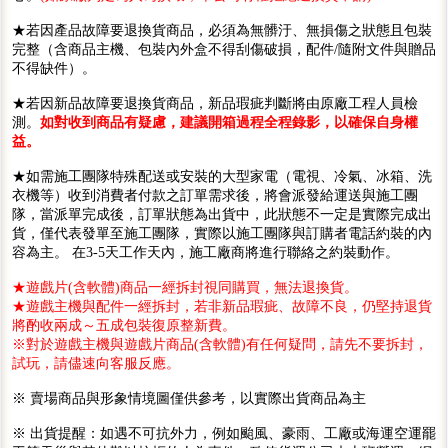
★若因產品故障要退換貨商品，必須為無髒汙、無損傷之狀態且包裝
完整（含商品主機、包裝內外盒不得刮傷破損，配件/隨附文件與贈品
不得缺件）。
★若因新品故障要退換貨商品，新品瑕疵判斷將由原廠工程人員檢
測。
如對收到商品有疑慮，建議開箱過程全程錄影，以確保自身權
益。
★如需施工團隊特殊配送或安裝的大型家電（電視、冷氣、冰箱、洗
衣機等）收到消費者付款之訂單需求後，將會派發給運送與施工團
隊，當派單完成後，訂單狀態為出貨中，此狀態不一定是實際完成出
貨，僅代表發單至施工團隊，實際以施工團隊與訂購者電話約裝的內
容為主。 在3-5天工作天內，施工廠商將進行聯絡之約裝動作。
★遊戲片(含軟體)商品一經拆封視同購買，無法退換貨。
★遊戲主機與配件一經拆封，若非新品瑕疵、故障不良，仍堅持退貨
將酌收兩成～五成包裝復原整新費。
※對於遊戲主機與遊戲片商品(含軟體)有任何疑問，請先不要拆封，
試玩，請儘速向客服反應。
※ 賣場商品與形象情境圖僅供參考，以實際出貨商品為主
※ 出貨提醒：如遇不可抗外力，例如颱風、豪雨、工廠或海運空運罷