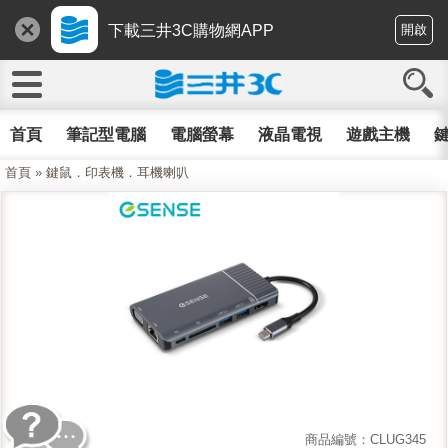
下載三井3C購物網APP
開啟
首頁
筆記型電腦
電腦螢幕
液晶電視
遊戲主機
鍵
首頁
»
鍵鼠．印表機．耳機喇叭
商品編號：CLUG345