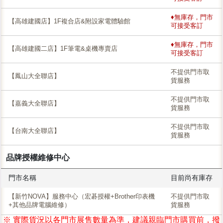
♦無庫存，門市
【高雄建國店】1F複合店&附設家電體驗館
可接受客訂
♦無庫存，門市
【高雄建國二店】1F筆電&桌機專賣店
可接受客訂
不提供門市取
【鳳山大全聯店】
貨服務
不提供門市取
【嘉義大全聯店】
貨服務
不提供門市取
【台南大全聯店】
貨服務
品牌授權維修中心
門市名稱
目前尚有庫存
【新竹NOVA】服務中心（宏碁授權+Brother印表機
不提供門市取
+其他品牌電腦維修）
貨服務
※ 實際貨況以各門市展售數量為準，建議親臨門市購買前，撥