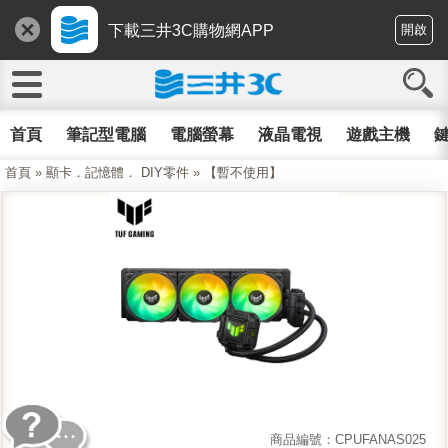
下載三井3C購物網APP
開啟
首頁
筆記型電腦
電腦螢幕
液晶電視
遊戲主機
鍵
首頁
»
顯卡．記憶體． DIY零件
»
【暫不使用】
商品編號：CPUFANAS025