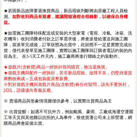
不得缺件）。
★若因新品故障要退換貨商品，新品瑕疵判斷將由原廠工程人員檢
測。
如對收到商品有疑慮，建議開箱過程全程錄影，以確保自身權
益。
★如需施工團隊特殊配送或安裝的大型家電（電視、冷氣、冰箱、洗
衣機等）收到消費者付款之訂單需求後，將會派發給運送與施工團
隊，當派單完成後，訂單狀態為出貨中，此狀態不一定是實際完成出
貨，僅代表發單至施工團隊，實際以施工團隊與訂購者電話約裝的內
容為主。 在3-5天工作天內，施工廠商將進行聯絡之約裝動作。
★遊戲片(含軟體)商品一經拆封視同購買，無法退換貨。
★遊戲主機與配件一經拆封，若非新品瑕疵、故障不良，仍堅持退貨
將酌收兩成～五成包裝復原整新費。
※對於遊戲主機與遊戲片商品(含軟體)有任何疑問，請先不要拆封，
試玩，請儘速向客服反應。
※ 賣場商品與形象情境圖僅供參考，以實際出貨商品為主
※ 出貨提醒：如遇不可抗外力，例如颱風、豪雨、工廠或海運空運罷
工等天災與其他難以抗拒的人為事件，致使貨運公司未上班營運，網
購商品將會延後出貨。