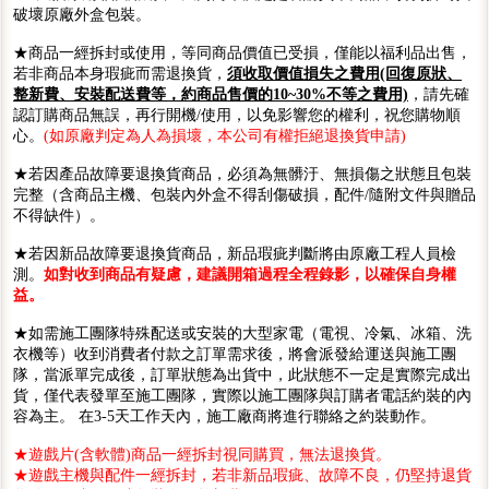
破壞原廠外盒包裝。
★商品一經拆封或使用，等同商品價值已受損，僅能以福利品出售，
若非商品本身瑕疵而需退換貨，
須收取價值損失之費用(回復原狀、
整新費、安裝配送費等，約商品售價的10~30%不等之費用)
，請先確
認訂購商品無誤，再行開機/使用，以免影響您的權利，祝您購物順
心。
(如原廠判定為人為損壞，本公司有權拒絕退換貨申請)
★若因產品故障要退換貨商品，必須為無髒汙、無損傷之狀態且包裝
完整（含商品主機、包裝內外盒不得刮傷破損，配件/隨附文件與贈品
不得缺件）。
★若因新品故障要退換貨商品，新品瑕疵判斷將由原廠工程人員檢
測。
如對收到商品有疑慮，建議開箱過程全程錄影，以確保自身權
益。
★如需施工團隊特殊配送或安裝的大型家電（電視、冷氣、冰箱、洗
衣機等）收到消費者付款之訂單需求後，將會派發給運送與施工團
隊，當派單完成後，訂單狀態為出貨中，此狀態不一定是實際完成出
貨，僅代表發單至施工團隊，實際以施工團隊與訂購者電話約裝的內
容為主。 在3-5天工作天內，施工廠商將進行聯絡之約裝動作。
★遊戲片(含軟體)商品一經拆封視同購買，無法退換貨。
★遊戲主機與配件一經拆封，若非新品瑕疵、故障不良，仍堅持退貨