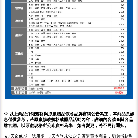
※ 以上商品介紹規格與原廠贈品依各品牌官網公告為主，本商品頁訊
息僅供參考，若原廠修改規格或贈品活動內容，詳細內容請查閱各品
牌官網。以原廠規格所公布資料為準，如有變更，將不另行通知。
★7天猶豫期非試用期，7天內尚未決定是否購買本商品，切勿拆封與