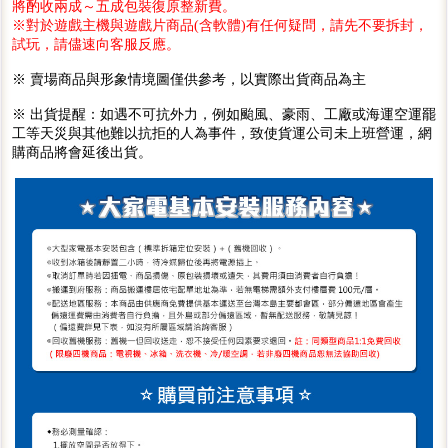
將酌收兩成～五成包裝復原整新費。
※對於遊戲主機與遊戲片商品(含軟體)有任何疑問，請先不要拆封，
試玩，請儘速向客服反應。
※ 賣場商品與形象情境圖僅供參考，以實際出貨商品為主
※ 出貨提醒：如遇不可抗外力，例如颱風、豪雨、工廠或海運空運罷
工等天災與其他難以抗拒的人為事件，致使貨運公司未上班營運，網
購商品將會延後出貨。