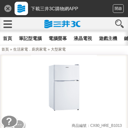
下載三井3C購物網APP
開啟
首頁
筆記型電腦
電腦螢幕
液晶電視
遊戲主機
鍵
首頁
»
生活家電．廚房家電
»
大型家電
商品編號：CX80_HRE_B1013