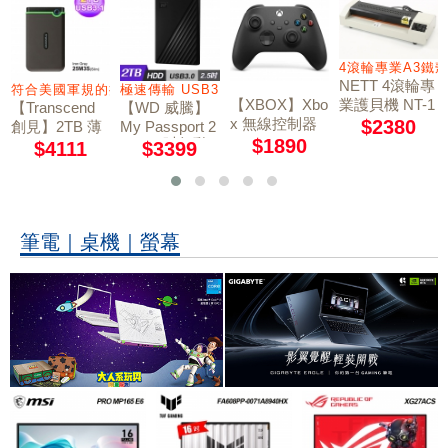
4滾輪專業A3鐵
NETT 4滾輪專
電信業者
符合美國軍規的抗震標準
極速傳輸 USB3.0
業護貝機 NT-1
【XBOX】Xbo
【Transcend
【WD 威騰】
901
x 無線控制器
$2380
創見】2TB 薄
My Passport 2
《磨砂黑》
TB 2.5吋行動
$1890
型行動硬碟 TS
$4111
$3399
硬碟-黑
2TSJ25M3S
筆電｜桌機｜螢幕