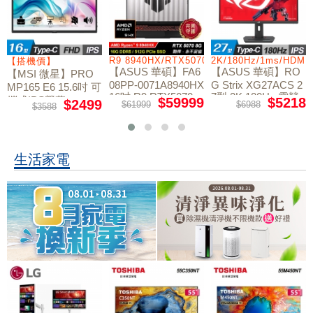
/RTX5060/W11
R9 8940HX/RTX5070/512GB/16G
2K/180Hz/1ms/HDMI
【搭機價】
【ASUS 華碩】FA6
【ASUS 華碩】RO
【MSI 微星】PRO
08PP-0071A8940HX
G Strix XG27ACS 2
MP165 E6 15.6吋 可
16吋 R9 RTX5070
7型 2K 180Hz 電競
攜式IPS螢幕
$59999
$5218
$2499
$61999
$6988
$3588
電競筆電
螢幕
生活家電