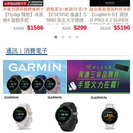
量鼠墊
升級力調節槓桿搖桿力切換扳機
搭配英文/倉頡/注音/大易
結合最新電競科技與職
【Flydigi 飛智】冰原
【ESENSE 逸盛】S
【Logitech G】羅技
狼4 遊戲手把
5650 英文大字體標
G PRO X 2 SUPER
STRIKE 無線類比遊
準鍵盤 黑色
$1586
$299
$5190
$1586
$299
$5190
戲滑鼠
通訊｜消費電子