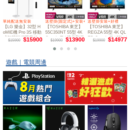
+好禮
單純配送無安裝
送壁掛(固定式)+安裝+好禮贈
送壁掛安裝+好禮
【LG 樂金】32型 H
【TOSHIBA 東芝】
【TOSHIBA 東芝】
oMIE機 Pro 3S 移動
55C350NT 55型 4K
REGZA 55型 4K QL
式智慧聯網螢幕組｜
Google TV 液晶顯示
ED Google TV 55M4
$15900
$13900
$14977
$15900
$19900
$19900
50NT液晶顯示器｜
單純配送
器｜含壁掛(固定式)
含壁掛(固定式)+安
+安裝
裝
遊戲｜電競周邊