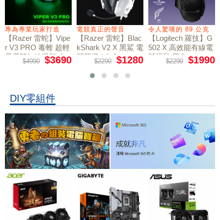
專為專業玩家打造
電競真正的聲音
令人驚嘆的 89 公克
【Razer 雷蛇】Vipe
【Razer 雷蛇】Blac
【Logitech 羅技】G
r V3 PRO 毒蝰 超輕
kShark V2 X 黑鯊 電
502 X 高效能有線電
量電競無線滑鼠 白
競耳機 / 白色
競滑鼠 黑色
$3690
$1280
$1990
$4990
$2290
$2290
色
DIY零組件