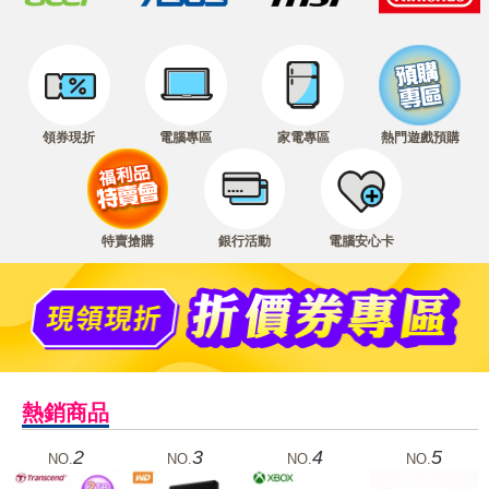
領券現折
電腦專區
家電專區
熱門遊戲預購
特賣搶購
銀行活動
電腦安心卡
熱銷商品
2
3
4
5
NO.
NO.
NO.
NO.