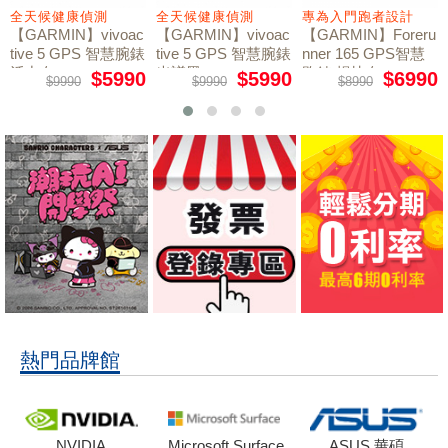
全天候健康偵測
全天候健康偵測
專為入門跑者設計
【GARMIN】vivoac
【GARMIN】vivoac
【GARMIN】Foreru
tive 5 GPS 智慧腕錶
tive 5 GPS 智慧腕錶
nner 165 GPS智慧
活力白
光譜黑
跑錶 暢快白
$5990
$5990
$6990
$9990
$9990
$8990
熱門品牌館
NVIDIA
Microsoft Surface
ASUS 華碩