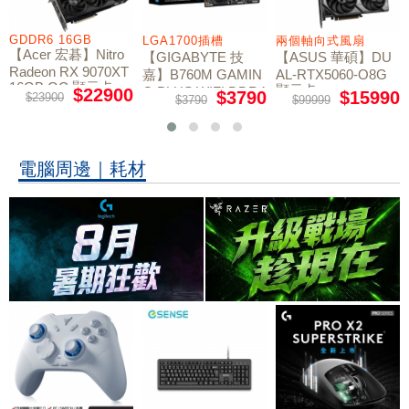
GDDR6 16GB
LGA1700插槽
兩個軸向式風扇
【Acer 宏碁】Nitro
【GIGABYTE 技
【ASUS 華碩】DU
Radeon RX 9070XT
嘉】B760M GAMIN
AL-RTX5060-O8G
16GB OC 顯示卡
顯示卡
G PLUS WIFI DDR4
$22900
$3790
$15990
$23900
$3790
$99999
主機板
電腦周邊｜耗材