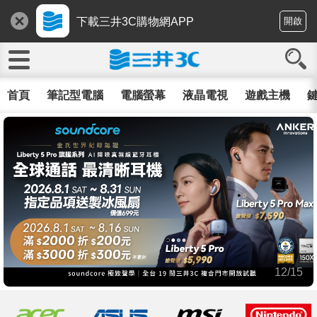
下載三井3C購物網APP
開啟
首頁
筆記型電腦
電腦螢幕
液晶電視
遊戲主機
鍵
12/15