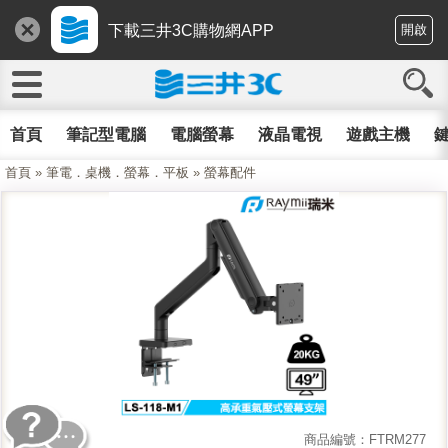
下載三井3C購物網APP
開啟
首頁
筆記型電腦
電腦螢幕
液晶電視
遊戲主機
鍵
首頁
»
筆電．桌機．螢幕．平板
»
螢幕配件
商品編號：FTRM277