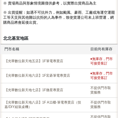
※ 賣場商品與形象情境圖僅供參考，以實際出貨商品為主
※ 出貨提醒：如遇不可抗外力，例如颱風、豪雨、工廠或海運空運罷
工等天災與其他難以抗拒的人為事件，致使貨運公司未上班營運，網
購商品將會延後出貨。
北北基宜地區
門市名稱
目前尚有庫存
♦無庫存，門市
【光華數位新天地五店】1F筆電專賣店
可接受客訂
♦無庫存，門市
【光華數位新天地六店】1F宏碁筆電專賣店
可接受客訂
不提供門市取
【光華數位新天地七店】1F微星專賣店
貨服務
【光華數位新天地八店】1F A11櫃-筆電專賣店（技
不提供門市取
嘉/DIY組裝桌機）
貨服務
不提供門市取