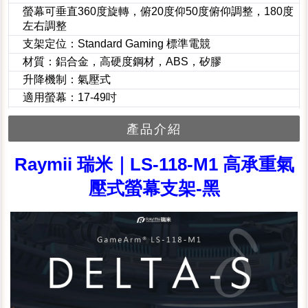
螢幕可垂直360度旋轉，俯20度仰50度俯仰調整，180度
左右調整
支架定位：Standard Gaming 標準電競
材質：鋁合金，高硬度鋼材，ABS，矽膠
升降機制：氣壓式
適用螢幕：17-49吋
產品介紹
Raymii 瑞米｜LS-118-M1 高承重氣
壓式螢幕支架-黑