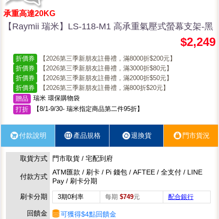
承重高達20KG
【Raymii 瑞米】LS-118-M1 高承重氣壓式螢幕支架-黑
$2,249
折價券
【2026第三季新朋友註冊禮，滿8000折$200元】
折價券
【2026第三季新朋友註冊禮，滿3000折$80元】
折價券
【2026第三季新朋友註冊禮，滿2000折$50元】
折價券
【2026第三季新朋友註冊禮，滿800折$20元】
瑞米 環保購物袋
贈品
【8/1-9/30- 瑞米指定商品第二件95折】
打折
付款說明
產品規格
退換貨
門市貨況
取貨方式
門市取貨 / 宅配到府
ATM匯款 / 刷卡 / Pi 錢包 / AFTEE / 全支付 / LINE
付款方式
Pay / 刷卡分期
刷卡分期
3期0利率
每期
$749
元
配合銀行
回饋金
可獲得$4點回饋金