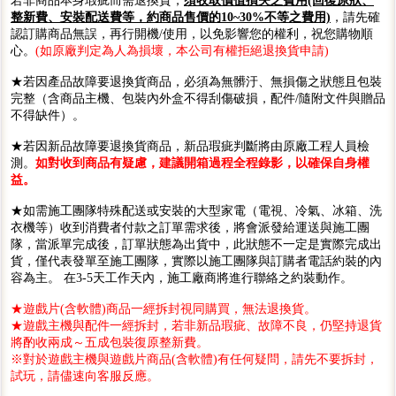
若非商品本身瑕疵而需退換貨，
須收取價值損失之費用(回復原狀、
整新費、安裝配送費等，約商品售價的10~30%不等之費用)
，請先確
認訂購商品無誤，再行開機/使用，以免影響您的權利，祝您購物順
心。
(如原廠判定為人為損壞，本公司有權拒絕退換貨申請)
★若因產品故障要退換貨商品，必須為無髒汙、無損傷之狀態且包裝
完整（含商品主機、包裝內外盒不得刮傷破損，配件/隨附文件與贈品
不得缺件）。
★若因新品故障要退換貨商品，新品瑕疵判斷將由原廠工程人員檢
測。
如對收到商品有疑慮，建議開箱過程全程錄影，以確保自身權
益。
★如需施工團隊特殊配送或安裝的大型家電（電視、冷氣、冰箱、洗
衣機等）收到消費者付款之訂單需求後，將會派發給運送與施工團
隊，當派單完成後，訂單狀態為出貨中，此狀態不一定是實際完成出
貨，僅代表發單至施工團隊，實際以施工團隊與訂購者電話約裝的內
容為主。 在3-5天工作天內，施工廠商將進行聯絡之約裝動作。
★遊戲片(含軟體)商品一經拆封視同購買，無法退換貨。
★遊戲主機與配件一經拆封，若非新品瑕疵、故障不良，仍堅持退貨
將酌收兩成～五成包裝復原整新費。
※對於遊戲主機與遊戲片商品(含軟體)有任何疑問，請先不要拆封，
試玩，請儘速向客服反應。