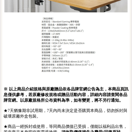
※ 以上商品介紹規格與原廠贈品依各品牌官網公告為主，本商品頁訊
息僅供參考，若原廠修改規格或贈品活動內容，詳細內容請查閱各品
牌官網。以原廠規格所公布資料為準，如有變更，將不另行通知。
★7天猶豫期非試用期，7天內尚未決定是否購買本商品，切勿拆封與
破壞原廠外盒包裝。
★商品一經拆封或使用，等同商品價值已受損，僅能以福利品出售，