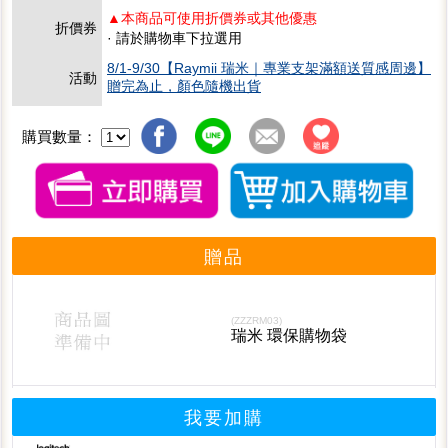
▲本商品可使用折價券或其他優惠
折價券
· 請於購物車下拉選用
8/1-9/30【Raymii 瑞米｜專業支架滿額送質感周邊】
活動
贈完為止，顏色隨機出貨
購買數量：
贈品
(ZZZRM03)
瑞米 環保購物袋
我要加購