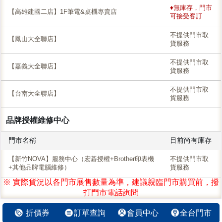
♦無庫存，門市
【高雄建國二店】1F筆電&桌機專賣店
可接受客訂
不提供門市取
【鳳山大全聯店】
貨服務
不提供門市取
【嘉義大全聯店】
貨服務
不提供門市取
【台南大全聯店】
貨服務
品牌授權維修中心
門市名稱
目前尚有庫存
【新竹NOVA】服務中心（宏碁授權+Brother印表機
不提供門市取
+其他品牌電腦維修）
貨服務
※ 實際貨況以各門市展售數量為準，建議親臨門市購買前，撥
打門市電話詢問
折價券
訂單查詢
會員中心
全台門市