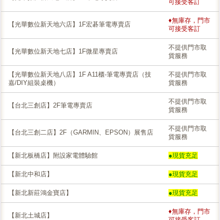
可接受客訂
♦無庫存，門市
【光華數位新天地六店】1F宏碁筆電專賣店
可接受客訂
不提供門市取
【光華數位新天地七店】1F微星專賣店
貨服務
【光華數位新天地八店】1F A11櫃-筆電專賣店（技
不提供門市取
嘉/DIY組裝桌機）
貨服務
不提供門市取
【台北三創店】2F筆電專賣店
貨服務
不提供門市取
【台北三創二店】2F（GARMIN、EPSON）展售店
貨服務
【新北板橋店】附設家電體驗館
●現貨充足
【新北中和店】
●現貨充足
【新北新莊鴻金寶店】
●現貨充足
♦無庫存，門市
【新北土城店】
可接受客訂