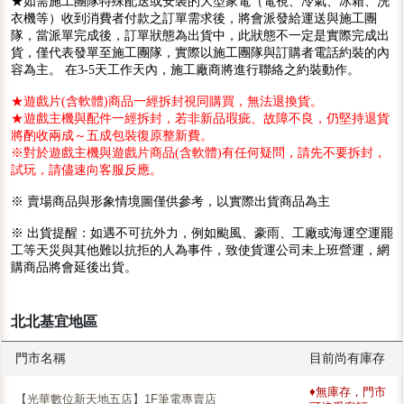
★如需施工團隊特殊配送或安裝的大型家電（電視、冷氣、冰箱、洗
衣機等）收到消費者付款之訂單需求後，將會派發給運送與施工團
隊，當派單完成後，訂單狀態為出貨中，此狀態不一定是實際完成出
貨，僅代表發單至施工團隊，實際以施工團隊與訂購者電話約裝的內
容為主。 在3-5天工作天內，施工廠商將進行聯絡之約裝動作。
★遊戲片(含軟體)商品一經拆封視同購買，無法退換貨。
★遊戲主機與配件一經拆封，若非新品瑕疵、故障不良，仍堅持退貨
將酌收兩成～五成包裝復原整新費。
※對於遊戲主機與遊戲片商品(含軟體)有任何疑問，請先不要拆封，
試玩，請儘速向客服反應。
※ 賣場商品與形象情境圖僅供參考，以實際出貨商品為主
※ 出貨提醒：如遇不可抗外力，例如颱風、豪雨、工廠或海運空運罷
工等天災與其他難以抗拒的人為事件，致使貨運公司未上班營運，網
購商品將會延後出貨。
北北基宜地區
門市名稱
目前尚有庫存
♦無庫存，門市
【光華數位新天地五店】1F筆電專賣店