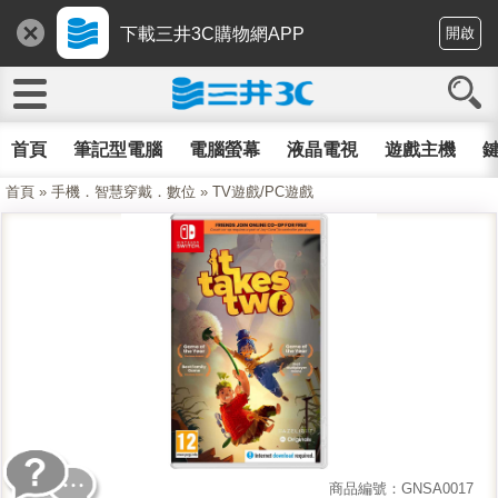
下載三井3C購物網APP
開啟
首頁
筆記型電腦
電腦螢幕
液晶電視
遊戲主機
鍵
首頁
»
手機．智慧穿戴．數位
»
TV遊戲/PC遊戲
商品編號：GNSA0017