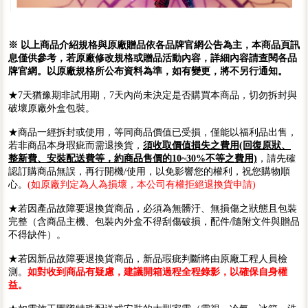
※ 以上商品介紹規格與原廠贈品依各品牌官網公告為主，本商品頁訊
息僅供參考，若原廠修改規格或贈品活動內容，詳細內容請查閱各品
牌官網。以原廠規格所公布資料為準，如有變更，將不另行通知。
★7天猶豫期非試用期，7天內尚未決定是否購買本商品，切勿拆封與
破壞原廠外盒包裝。
★商品一經拆封或使用，等同商品價值已受損，僅能以福利品出售，
若非商品本身瑕疵而需退換貨，
須收取價值損失之費用(回復原狀、
整新費、安裝配送費等，約商品售價的10~30%不等之費用)
，請先確
認訂購商品無誤，再行開機/使用，以免影響您的權利，祝您購物順
心。
(如原廠判定為人為損壞，本公司有權拒絕退換貨申請)
★若因產品故障要退換貨商品，必須為無髒汙、無損傷之狀態且包裝
完整（含商品主機、包裝內外盒不得刮傷破損，配件/隨附文件與贈品
不得缺件）。
★若因新品故障要退換貨商品，新品瑕疵判斷將由原廠工程人員檢
測。
如對收到商品有疑慮，建議開箱過程全程錄影，以確保自身權
益。