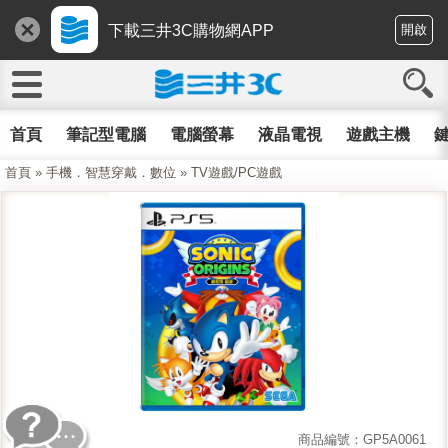
下載三井3C購物網APP
開啟
首頁
筆記型電腦
電腦螢幕
液晶電視
遊戲主機
鍵
首頁
»
手機．智慧穿戴．數位
»
TV遊戲/PC遊戲
商品編號：GP5A0061