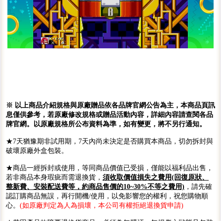
※ 以上商品介紹規格與原廠贈品依各品牌官網公告為主，本商品頁訊
息僅供參考，若原廠修改規格或贈品活動內容，詳細內容請查閱各品
牌官網。以原廠規格所公布資料為準，如有變更，將不另行通知。
★7天猶豫期非試用期，7天內尚未決定是否購買本商品，切勿拆封與
破壞原廠外盒包裝。
★商品一經拆封或使用，等同商品價值已受損，僅能以福利品出售，
若非商品本身瑕疵而需退換貨，
須收取價值損失之費用(回復原狀、
整新費、安裝配送費等，約商品售價的10~30%不等之費用)
，請先確
認訂購商品無誤，再行開機/使用，以免影響您的權利，祝您購物順
心。
(如原廠判定為人為損壞，本公司有權拒絕退換貨申請)