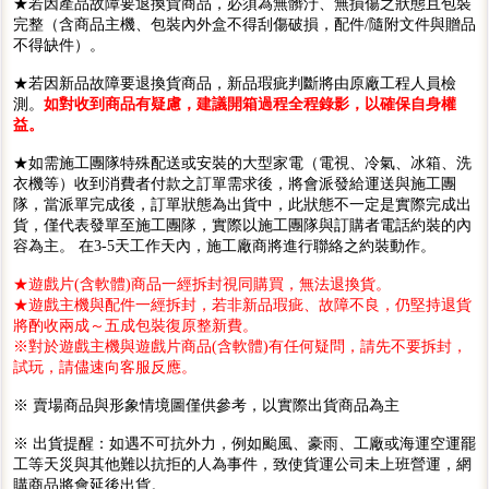
★若因產品故障要退換貨商品，必須為無髒汙、無損傷之狀態且包裝
完整（含商品主機、包裝內外盒不得刮傷破損，配件/隨附文件與贈品
不得缺件）。
★若因新品故障要退換貨商品，新品瑕疵判斷將由原廠工程人員檢
測。
如對收到商品有疑慮，建議開箱過程全程錄影，以確保自身權
益。
★如需施工團隊特殊配送或安裝的大型家電（電視、冷氣、冰箱、洗
衣機等）收到消費者付款之訂單需求後，將會派發給運送與施工團
隊，當派單完成後，訂單狀態為出貨中，此狀態不一定是實際完成出
貨，僅代表發單至施工團隊，實際以施工團隊與訂購者電話約裝的內
容為主。 在3-5天工作天內，施工廠商將進行聯絡之約裝動作。
★遊戲片(含軟體)商品一經拆封視同購買，無法退換貨。
★遊戲主機與配件一經拆封，若非新品瑕疵、故障不良，仍堅持退貨
將酌收兩成～五成包裝復原整新費。
※對於遊戲主機與遊戲片商品(含軟體)有任何疑問，請先不要拆封，
試玩，請儘速向客服反應。
※ 賣場商品與形象情境圖僅供參考，以實際出貨商品為主
※ 出貨提醒：如遇不可抗外力，例如颱風、豪雨、工廠或海運空運罷
工等天災與其他難以抗拒的人為事件，致使貨運公司未上班營運，網
購商品將會延後出貨。