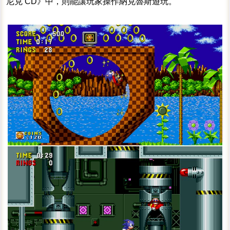
尼克 CD》中，則能讓玩家操作納克魯斯遊玩。