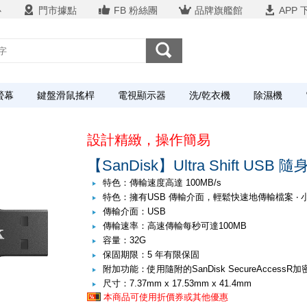
心
門市據點
FB 粉絲團
品牌旗艦館
APP 
螢幕
鍵盤滑鼠搖桿
電視顯示器
洗/乾衣機
除濕機
設計精緻，操作簡易
【SanDisk】Ultra Shift USB 
特色：傳輸速度高達 100MB/s
特色：擁有USB 傳輸介面，輕鬆快速地傳輸檔案 ‧
傳輸介面：USB
傳輸速率：高速傳輸每秒可達100MB
容量：32G
保固期限：5 年有限保固
附加功能：使用隨附的SanDisk SecureAccessR
尺寸：7.37mm x 17.53mm x 41.4mm
本商品可使用折價券或其他優惠