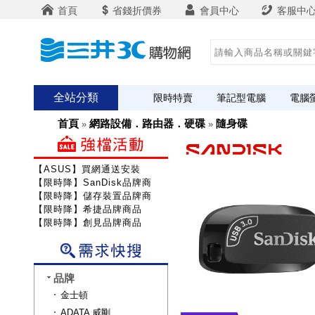
首頁
省錢折價券
會員中心
客服中
全站分類
限時特賣
筆記型電腦
電腦
首頁
網路設備．路由器．硬碟
隨身碟
»
»
【ASUS】買網通送安裝
【限時降】SanDisk品牌商品
【限時降】儲存裝置品牌商品
【限時降】希捷品牌商品
【限時降】創見品牌商品
品牌
金士頓
ADATA 威剛