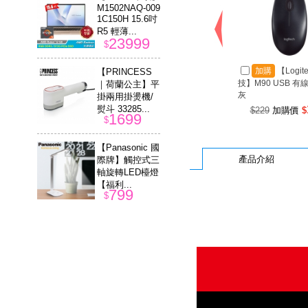
M1502NAQ-009
1C150H 15.6吋
R5 輕薄...
23999
$
加購
【Logit
【PRINCESS
技】M90 USB 有
｜荷蘭公主】平
灰
掛兩用掛燙機/
熨斗 33285...
$229
加購價
$
1699
$
【Panasonic 國
產品介紹
際牌】觸控式三
軸旋轉LED檯燈
【福利...
799
$
【Philips 飛利
浦】RO純淨飲
水機專用濾芯 A
DD541
3290
$