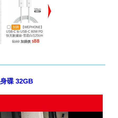
加購
【WEPHONE】
加購
【SANJING 三
加
USB-C to USB-C 60W PD
井】1A3C 100W 氮化鎵充
井】RP
快充數據線-雪霜白/120cm
電器 黑色
源 100
88
899
$169
加購價
$
$1699
加購價
$
$99
 隨身碟 32GB