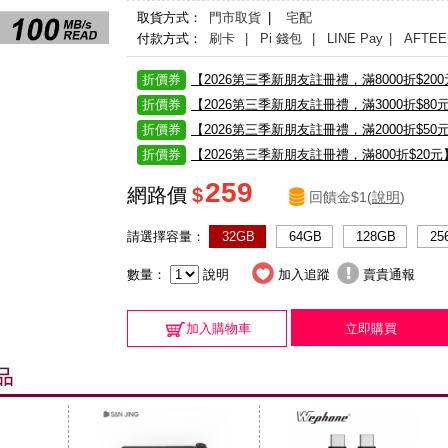
取貨方式：
門市取貨
|
宅配
付款方式：
刷卡
| Pi 錢包
| LINE Pay
| AFTEE
折價券
【2026第三季新朋友註冊禮，滿8000折$20
折價券
【2026第三季新朋友註冊禮，滿3000折$80
折價券
【2026第三季新朋友註冊禮，滿2000折$50
折價券
【2026第三季新朋友註冊禮，滿800折$20元
259
網路價
$
回饋金$1(
說明
)
請選擇容量：
32GB
64GB
128GB
25
數量：
說明
加入追蹤
賣貴通報
加入購物車
立即購買