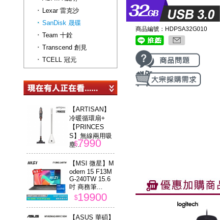
Lexar 雷克沙
SanDisk 晟碟
商品編號：HDPSA32G010
Team 十銓
Transcend 創見
TCELL 冠元
【ARTISAN】
冷暖循環扇+
【PRINCES
S】無線兩用吸
7990
$
塵...
【MSI 微星】M
odern 15 F13M
G-240TW 15.6
吋 商務筆...
19900
$
【ASUS 華碩】