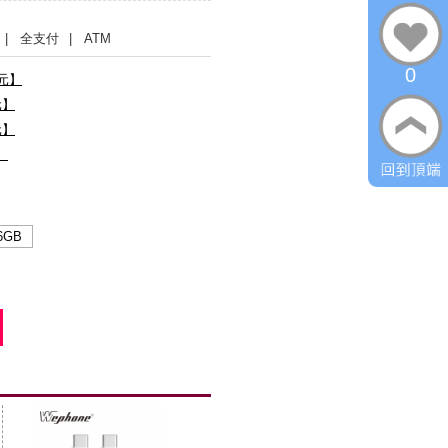
| 全支付
| ATM
0
0元】
元】
元】
】
6GB