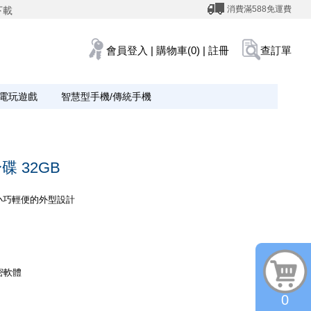
消費滿588免運費
下載
會員登入
|
購物車(0)
|
註冊
查訂單
電玩遊戲
智慧型手機/傳統手機
隨身碟 32GB
 小巧輕便的外型設計
加密軟體
0