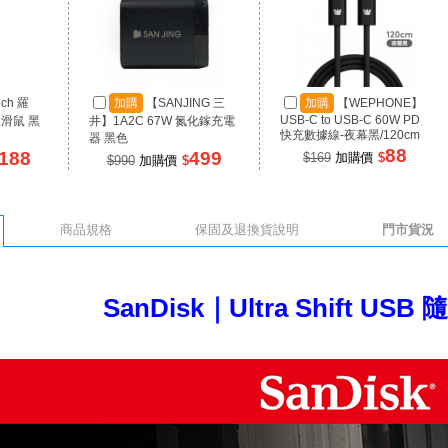
ech 羅
加購
【SANJING 三
加購
【WEPHONE】
USB-C to USB-C 60W PD
線滑鼠 黑
井】1A2C 67W 氮化鎵充電
快充數據線-夜幕黑/120cm
器 黑色
88
188
499
$169
加購價
$
$990
加購價
$
商品規格
保固及退換貨說明
門市貨況
SanDisk｜Ultra Shift USB