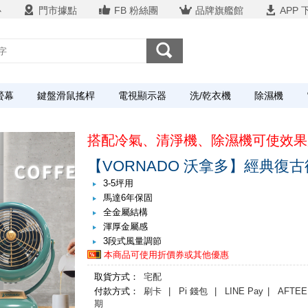
心
門市據點
FB 粉絲團
品牌旗艦館
APP 
螢幕
鍵盤滑鼠搖桿
電視顯示器
洗/乾衣機
除濕機
搭配冷氣、清淨機、除濕機可使效果
【VORNADO 沃拿多】經典復古循
3-5坪用
馬達6年保固
全金屬結構
渾厚金屬感
3段式風量調節
本商品可使用折價券或其他優惠
取貨方式：
宅配
付款方式：
刷卡
| Pi 錢包
| LINE Pay
| AFTEE
期