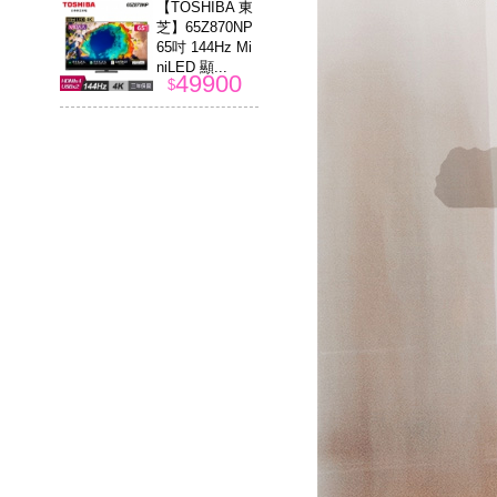
【TOSHIBA 東
芝】65Z870NP
65吋 144Hz Mi
niLED 顯...
49900
$