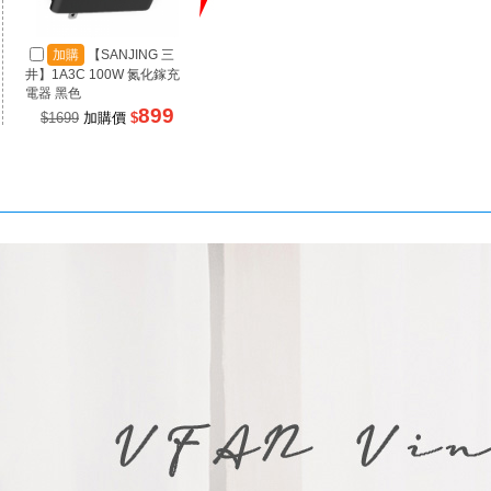
加購
【SANJING 三
加購
【SANJING 三
加
井】1A3C 100W 氮化鎵充
井】1A2C 67W 氮化鎵充電
井】RP
電器 黑色
器 黑色
源 100
899
499
$1699
加購價
$
$990
加購價
$
$99