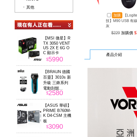
其他
加購
【Logit
技】M90 USB 有
灰
$229
加購價
$
【MSI 微星】R
TX 3050 VENT
US 2X E 6G O
C 顯示卡
產品介紹
5990
$
【BRAUN 德國
百靈】3010s 新
升級 三鋒系列
電動刮鬍...
2580
$
【ASUS 華碩】
PRIME B760M-
K D4-CSM 主機
板
3090
$