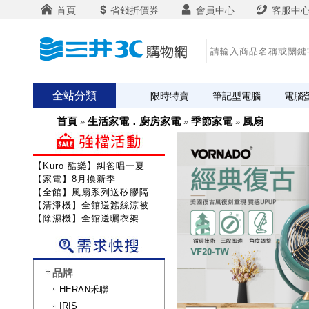
首頁
省錢折價券
會員中心
客服中
全站分類
限時特賣
筆記型電腦
電腦
首頁
生活家電．廚房家電
季節家電
風扇
»
»
»
【Kuro 酷樂】糾爸唱一夏
【家電】8月換新季
【全館】風扇系列送矽膠隔熱組
【清淨機】全館送蠶絲涼被
【除濕機】全館送曬衣架
品牌
HERAN禾聯
IRIS