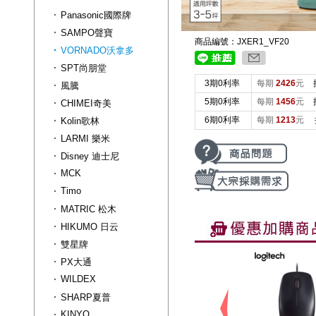
Panasonic國際牌
SAMPO聲寶
商品編號：JXER1_VF20
VORNADO沃拿多
SPT尚朋堂
3期0利率
每期
2426
元
風騰
5期0利率
每期
1456
元
CHIMEI奇美
6期0利率
每期
1213
元
Kolin歌林
LARMI 樂米
Disney 迪士尼
MCK
Timo
MATRIC 松木
HIKUMO 日云
雙星牌
PX大通
WILDEX
SHARP夏普
KINYO