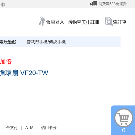
消費滿588免運費
下載
會員登入
|
購物車(0)
|
註冊
查訂單
電玩遊戲
智慧型手機/傳統手機
加倍
環扇 VF20-TW
| 全支付
| ATM
| 信用卡分
0