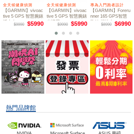
全天候健康偵測
專為入門跑者設計
電競真正的聲音
【GARMIN】vivoac
【GARMIN】Foreru
【Razer 雷蛇】Blac
tive 5 GPS 智慧腕錶
nner 165 GPS智慧
kShark V2 X 黑鯊 電
光譜黑
跑錶 暢快白
競耳機 / 白色
$5990
$6990
$1280
$9990
$8990
$2290
熱門品牌館
NVIDIA
Microsoft Surface
ASUS 華碩