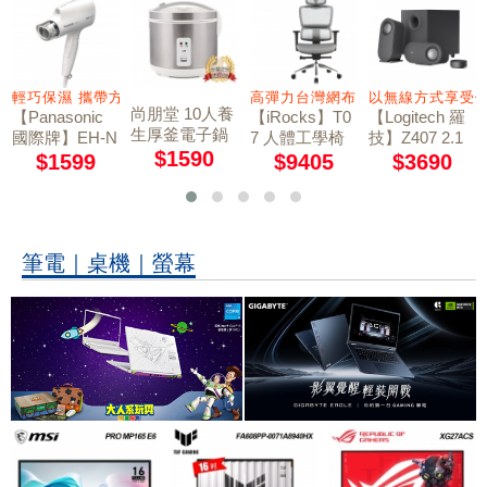
方便
高彈力台灣網布 4D大面積扶手
以無線方式享受優異的聲音
LIGHTSPEED 
尚朋堂 10人養
【iRocks】T0
【Logitech 羅
【Logitech 羅
生厚釜電子鍋
7 人體工學椅
技】Z407 2.1
技】G733 RG
SC-NX18T
$1590
石墨灰
聲道 藍牙音箱
B炫光無線電
$9405
$3690
$2691
含超低音喇叭
競耳機麥克風 /
炫光藍
筆電｜桌機｜螢幕