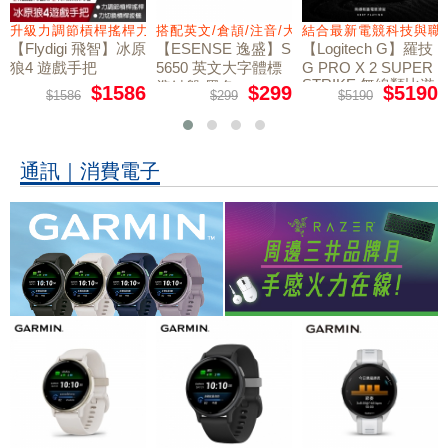
力切換扳機
搭配英文/倉頡/注音/大易
結合最新電競科技與職業選手共同開發
穩定連線，激戰不斷
【ESENSE 逸盛】S
【Logitech G】羅技
【Flydigi 飛智】八爪
5650 英文大字體標
G PRO X 2 SUPER
魚5 力反饋精英 遊戲
STRIKE 無線類比遊
準鍵盤 黑色
手把
$299
$5190
$4286
$299
$5190
$4286
戲滑鼠
通訊｜消費電子