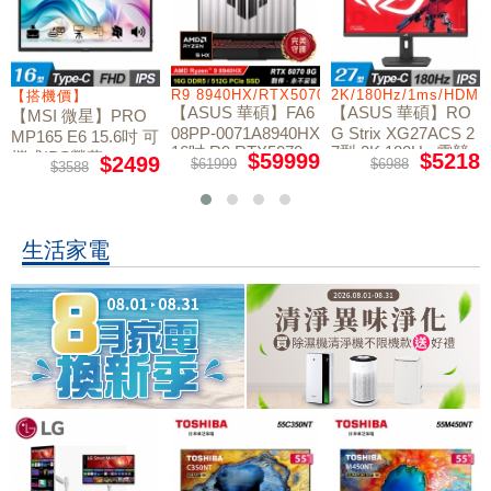
R9 8940HX/RTX5070/512GB/16G
2K/180Hz/1ms/HDMI/DP/IPS/Type-C
C5-210H/16G/512G/
【ASUS 華碩】FA6
【ASUS 華碩】RO
【MSI 微星】Cybor
08PP-0071A8940HX
G Strix XG27ACS 2
g 15 B2RWFKG-891
16吋 R9 RTX5070
7型 2K 180Hz 電競
TW 15.6吋 C5 RTX5
$59999
$5218
$39999
$61999
$6988
$49900
電競筆電
螢幕
060 電競筆電
生活家電