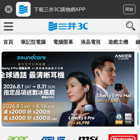
下載三井3C購物網APP
開啟
首頁
筆記型電腦
電腦螢幕
液晶電視
遊戲主機
鍵
12/14