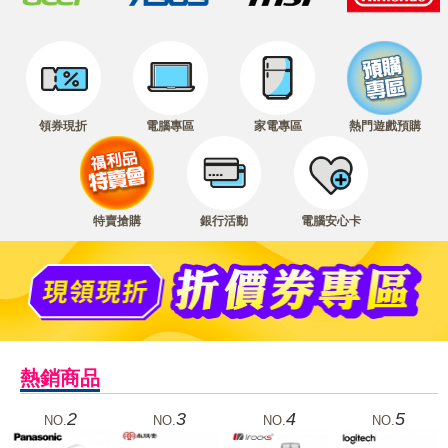
領券現折
電腦專區
家電專區
熱門遊戲預購
特賣搶購
銀行活動
電腦安心卡
熱銷商品
3
4
5
6
NO.
NO.
NO.
NO.