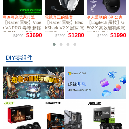
電競真正的聲音
令人驚嘆的 89 公克
6/26-8/31 電競鍵盤
【Razer 雷蛇】Blac
【Logitech 羅技】G
預購【ASUS 華碩】
kShark V2 X 黑鯊 電
502 X 高效能有線電
ROG Azoth Extreme
電競鍵盤｜雪軸《20
競耳機 / 白色
競滑鼠 黑色
$1280
$1990
$18900
$2290
$2290
$18900
周年限量版》
DIY零組件