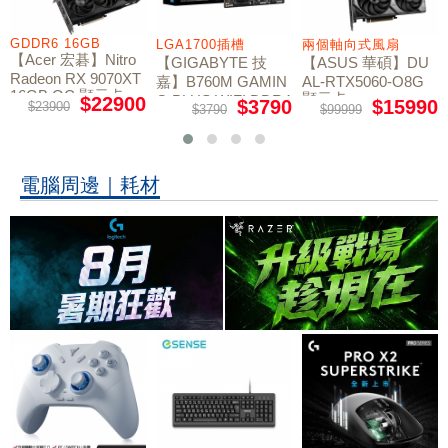
LGA1700插槽
兩個軸向式風扇
讀取速度 6,000/4,000
【GIGABYTE 技
【ASUS 華碩】DU
【Kingston 金士頓】
嘉】B760M GAMIN
AL-RTX5060-O8G
NV3 1TB Gen4 PCI
顯示卡
e SSD 固態硬碟
G PLUS WIFI DDR4
$3790
$15990
$5186
$3790
$99999
$5288
主機板
電腦周邊｜耗材