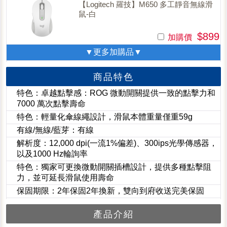
【Logitech 羅技】M650 多工靜音無線滑
鼠-白
$899
加購價
▼更多加購品▼
商品特色
特色：卓越點擊感：ROG 微動開關提供一致的點擊力和
7000 萬次點擊壽命
特色：輕量化傘線繩設計，滑鼠本體重量僅重59g
有線/無線/藍芽：有線
解析度：12,000 dpi(一流1%偏差)、300ips光學傳感器，
以及1000 Hz輪詢率
特色：獨家可更換微動開關插槽設計，提供多種點擊阻
力，並可延長滑鼠使用壽命
保固期限：2年保固2年換新，雙向到府收送完美保固
產品介紹