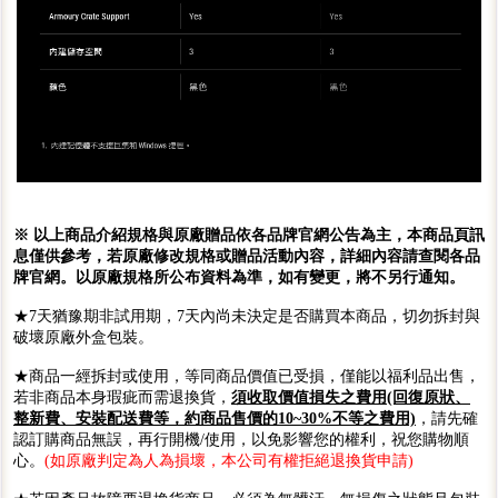
※ 以上商品介紹規格與原廠贈品依各品牌官網公告為主，本商品頁訊
息僅供參考，若原廠修改規格或贈品活動內容，詳細內容請查閱各品
牌官網。以原廠規格所公布資料為準，如有變更，將不另行通知。
★7天猶豫期非試用期，7天內尚未決定是否購買本商品，切勿拆封與
破壞原廠外盒包裝。
★商品一經拆封或使用，等同商品價值已受損，僅能以福利品出售，
若非商品本身瑕疵而需退換貨，
須收取價值損失之費用(回復原狀、
整新費、安裝配送費等，約商品售價的10~30%不等之費用)
，請先確
認訂購商品無誤，再行開機/使用，以免影響您的權利，祝您購物順
心。
(如原廠判定為人為損壞，本公司有權拒絕退換貨申請)