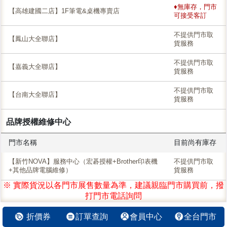
♦無庫存，門市
【高雄建國二店】1F筆電&桌機專賣店
可接受客訂
不提供門市取
【鳳山大全聯店】
貨服務
不提供門市取
【嘉義大全聯店】
貨服務
不提供門市取
【台南大全聯店】
貨服務
品牌授權維修中心
門市名稱
目前尚有庫存
【新竹NOVA】服務中心（宏碁授權+Brother印表機
不提供門市取
+其他品牌電腦維修）
貨服務
※ 實際貨況以各門市展售數量為準，建議親臨門市購買前，撥
打門市電話詢問
折價券
訂單查詢
會員中心
全台門市