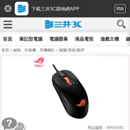
下載三井3C購物網APP
開啟
首頁
筆記型電腦
電腦螢幕
液晶電視
遊戲主機
鍵
首頁
»
鍵鼠．印表機．耳機喇叭
»
鍵盤/滑鼠/搖桿
商品編號：MAAS042