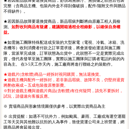
★若因產品故障要退換貨商品，必須為無髒汙、無損傷之狀態且包裝
完整（含商品主機、包裝內外盒不得刮傷破損，配件/隨附文件與贈品
不得缺件）。
★若因新品故障要退換貨商品，新品瑕疵判斷將由原廠工程人員檢
測。
如對收到商品有疑慮，建議開箱過程全程錄影，以確保自身權
益。
★如需施工團隊特殊配送或安裝的大型家電（電視、冷氣、冰箱、洗
衣機等）收到消費者付款之訂單需求後，將會派發給運送與施工團
隊，當派單完成後，訂單狀態為出貨中，此狀態不一定是實際完成出
貨，僅代表發單至施工團隊，實際以施工團隊與訂購者電話約裝的內
容為主。 在3-5天工作天內，施工廠商將進行聯絡之約裝動作。
★遊戲片(含軟體)商品一經拆封視同購買，無法退換貨。
★遊戲主機與配件一經拆封，若非新品瑕疵、故障不良，仍堅持退貨
將酌收兩成～五成包裝復原整新費。
※對於遊戲主機與遊戲片商品(含軟體)有任何疑問，請先不要拆封，
試玩，請儘速向客服反應。
※ 賣場商品與形象情境圖僅供參考，以實際出貨商品為主
※ 出貨提醒：如遇不可抗外力，例如颱風、豪雨、工廠或海運空運罷
工等天災與其他難以抗拒的人為事件，致使貨運公司未上班營運，網
購商品將會延後出貨。