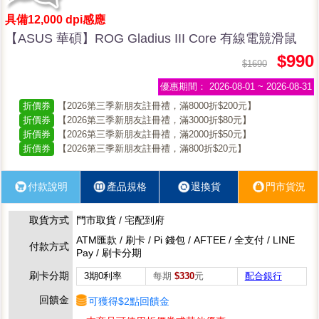
具備12,000 dpi感應
【ASUS 華碩】ROG Gladius III Core 有線電競滑鼠
$990
$1690
優惠期間：
2026-08-01 ~ 2026-08-31
折價券
【2026第三季新朋友註冊禮，滿8000折$200元】
折價券
【2026第三季新朋友註冊禮，滿3000折$80元】
折價券
【2026第三季新朋友註冊禮，滿2000折$50元】
折價券
【2026第三季新朋友註冊禮，滿800折$20元】
付款說明
產品規格
退換貨
門市貨況
取貨方式
門市取貨 / 宅配到府
ATM匯款 / 刷卡 / Pi 錢包 / AFTEE / 全支付 / LINE
付款方式
Pay / 刷卡分期
刷卡分期
3期0利率
每期
$330
元
配合銀行
回饋金
可獲得$2點回饋金