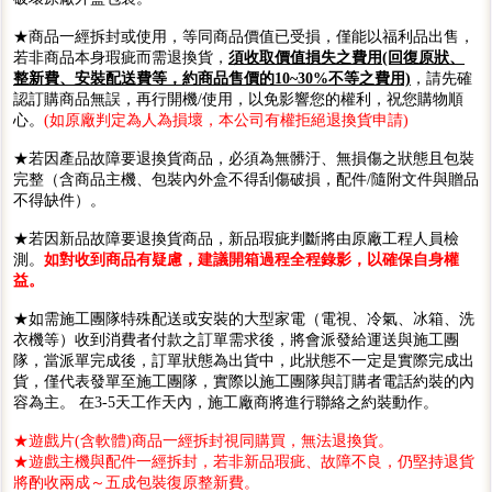
★商品一經拆封或使用，等同商品價值已受損，僅能以福利品出售，
若非商品本身瑕疵而需退換貨，
須收取價值損失之費用(回復原狀、
整新費、安裝配送費等，約商品售價的10~30%不等之費用)
，請先確
認訂購商品無誤，再行開機/使用，以免影響您的權利，祝您購物順
心。
(如原廠判定為人為損壞，本公司有權拒絕退換貨申請)
★若因產品故障要退換貨商品，必須為無髒汙、無損傷之狀態且包裝
完整（含商品主機、包裝內外盒不得刮傷破損，配件/隨附文件與贈品
不得缺件）。
★若因新品故障要退換貨商品，新品瑕疵判斷將由原廠工程人員檢
測。
如對收到商品有疑慮，建議開箱過程全程錄影，以確保自身權
益。
★如需施工團隊特殊配送或安裝的大型家電（電視、冷氣、冰箱、洗
衣機等）收到消費者付款之訂單需求後，將會派發給運送與施工團
隊，當派單完成後，訂單狀態為出貨中，此狀態不一定是實際完成出
貨，僅代表發單至施工團隊，實際以施工團隊與訂購者電話約裝的內
容為主。 在3-5天工作天內，施工廠商將進行聯絡之約裝動作。
★遊戲片(含軟體)商品一經拆封視同購買，無法退換貨。
★遊戲主機與配件一經拆封，若非新品瑕疵、故障不良，仍堅持退貨
將酌收兩成～五成包裝復原整新費。