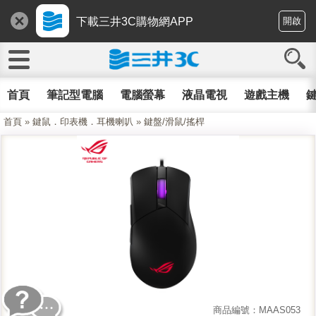
下載三井3C購物網APP
開啟
首頁
筆記型電腦
電腦螢幕
液晶電視
遊戲主機
鍵
首頁
»
鍵鼠．印表機．耳機喇叭
»
鍵盤/滑鼠/搖桿
商品編號：MAAS053