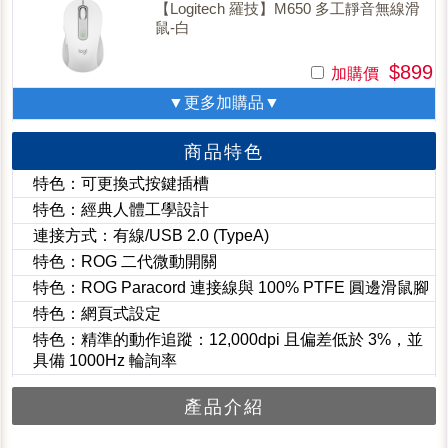
【Logitech 羅技】M650 多工靜音無線滑
鼠-白
$899
加購價
▼更多加購品▼
商品特色
特色：可更換式按鍵插槽
特色：經典人體工學設計
連接方式：有線/USB 2.0 (TypeA)
特色：ROG 二代微動開關
特色：ROG Paracord 連接線與 100% PTFE 圓邊滑鼠腳
特色：網頁式設定
特色：精準的動作追蹤：12,000dpi 且偏差低於 3%，並
具備 1000Hz 輪詢率
產品介紹