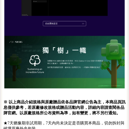
※ 以上商品介紹規格與原廠贈品依各品牌官網公告為主，本商品頁訊
息僅供參考，若原廠修改規格或贈品活動內容，詳細內容請查閱各品
牌官網。以原廠規格所公布資料為準，如有變更，將不另行通知。
★7天猶豫期非試用期，7天內尚未決定是否購買本商品，切勿拆封與
破壞原廠外盒包裝。