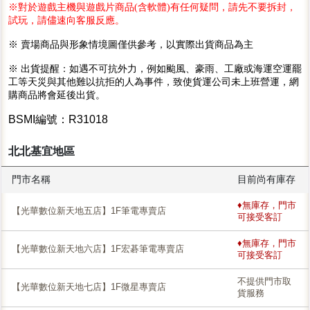
※對於遊戲主機與遊戲片商品(含軟體)有任何疑問，請先不要拆封，
試玩，請儘速向客服反應。
※ 賣場商品與形象情境圖僅供參考，以實際出貨商品為主
※ 出貨提醒：如遇不可抗外力，例如颱風、豪雨、工廠或海運空運罷
工等天災與其他難以抗拒的人為事件，致使貨運公司未上班營運，網
購商品將會延後出貨。
BSMI編號：R31018
北北基宜地區
門市名稱
目前尚有庫存
♦無庫存，門市
【光華數位新天地五店】1F筆電專賣店
可接受客訂
♦無庫存，門市
【光華數位新天地六店】1F宏碁筆電專賣店
可接受客訂
不提供門市取
【光華數位新天地七店】1F微星專賣店
貨服務