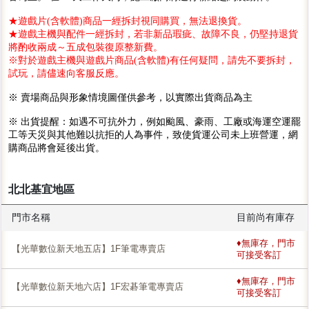
★遊戲片(含軟體)商品一經拆封視同購買，無法退換貨。
★遊戲主機與配件一經拆封，若非新品瑕疵、故障不良，仍堅持退貨
將酌收兩成～五成包裝復原整新費。
※對於遊戲主機與遊戲片商品(含軟體)有任何疑問，請先不要拆封，
試玩，請儘速向客服反應。
※ 賣場商品與形象情境圖僅供參考，以實際出貨商品為主
※ 出貨提醒：如遇不可抗外力，例如颱風、豪雨、工廠或海運空運罷
工等天災與其他難以抗拒的人為事件，致使貨運公司未上班營運，網
購商品將會延後出貨。
北北基宜地區
門市名稱
目前尚有庫存
♦無庫存，門市
【光華數位新天地五店】1F筆電專賣店
可接受客訂
♦無庫存，門市
【光華數位新天地六店】1F宏碁筆電專賣店
可接受客訂