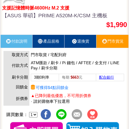
支援記憶體時脈4600Hz M.2 支援
【ASUS 華碩】PRIME A520M-K/CSM 主機板
$1,990
付款說明
產品規格
退換貨
門市貨況
取貨方式
門市取貨 / 宅配到府
ATM匯款 / 刷卡 / Pi 錢包 / AFTEE / 全支付 / LINE
付款方式
Pay / 刷卡分期
刷卡分期
3期0利率
每期
$663
元
配合銀行
回饋金
可獲得$4點回饋金
▲已降到最低優惠，不可用折價券
折價券
· 請於購物車下拉選用
購買數量：