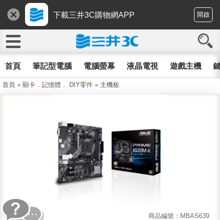
下載三井3C購物網APP
開啟
首頁
筆記型電腦
電腦螢幕
液晶電視
遊戲主機
鍵
首頁
»
顯卡．記憶體． DIY零件
»
主機板
商品編號：MBAS639