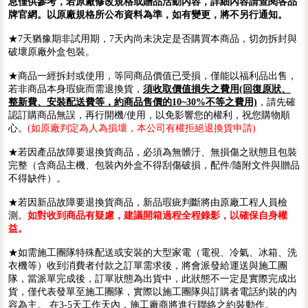
息僅供參考，若原廠修改規格或贈品活動內容，詳細內容請查閱各品
牌官網。以原廠規格所公布資料為準，如有變更，將不另行通知。
★7天猶豫期非試用期，7天內尚未決定是否購買本商品，切勿拆封與
破壞原廠外盒包裝。
★商品一經拆封或使用，等同商品價值已受損，僅能以福利品出售，
若非商品本身瑕疵而需退換貨，
須收取價值損失之費用(回復原狀、
整新費、安裝配送費等，約商品售價的10~30%不等之費用)
，請先確
認訂購商品無誤，再行開機/使用，以免影響您的權利，祝您購物順
心。
(如原廠判定為人為損壞，本公司有權拒絕退換貨申請)
★若因產品故障要退換貨商品，必須為無髒汙、無損傷之狀態且包裝
完整（含商品主機、包裝內外盒不得刮傷破損，配件/隨附文件與贈品
不得缺件）。
★若因新品故障要退換貨商品，新品瑕疵判斷將由原廠工程人員檢
測。
如對收到商品有疑慮，建議開箱過程全程錄影，以確保自身權
益。
★如需施工團隊特殊配送或安裝的大型家電（電視、冷氣、冰箱、洗
衣機等）收到消費者付款之訂單需求後，將會派發給運送與施工團
隊，當派單完成後，訂單狀態為出貨中，此狀態不一定是實際完成出
貨，僅代表發單至施工團隊，實際以施工團隊與訂購者電話約裝的內
容為主。 在3-5天工作天內，施工廠商將進行聯絡之約裝動作。