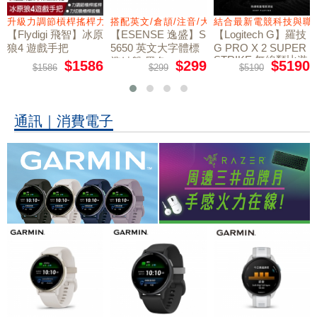
量鼠墊
升級力調節槓桿搖桿力切換扳機
搭配英文/倉頡/注音/大易
結合最新電競科技與職
【Flydigi 飛智】冰原
【ESENSE 逸盛】S
【Logitech G】羅技
狼4 遊戲手把
5650 英文大字體標
G PRO X 2 SUPER
STRIKE 無線類比遊
準鍵盤 黑色
$1586
$299
$5190
$1586
$299
$5190
戲滑鼠
通訊｜消費電子