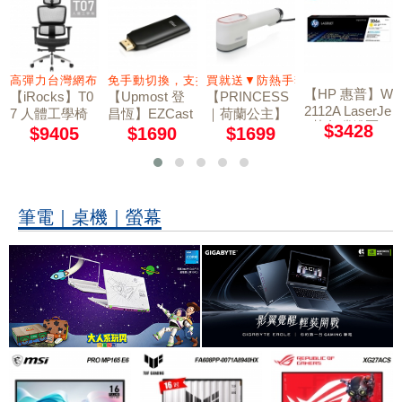
高彈力台灣網布 4D大面積扶手
免手動切換，支援Wi-Fi 5G
買就送▼防熱手套
【HP 惠普】W
【iRocks】T0
【Upmost 登
【PRINCESS
2112A LaserJe
7 人體工學椅
昌恆】EZCast
｜荷蘭公主】
t 黃色碳粉匣 2
$3428
石墨黑
2 萬用型無線
平掛兩用掛燙
$9405
$1690
$1699
06A
影音接收器 雙
機/熨斗 33285
頻版
5 (贈防熱手
套)
筆電｜桌機｜螢幕