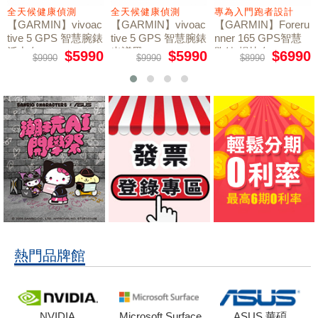
全天候健康偵測
全天候健康偵測
專為入門跑者設計
【GARMIN】vivoac
【GARMIN】vivoac
【GARMIN】Foreru
tive 5 GPS 智慧腕錶
tive 5 GPS 智慧腕錶
nner 165 GPS智慧
活力白
光譜黑
跑錶 暢快白
$5990
$5990
$6990
$9990
$9990
$8990
熱門品牌館
NVIDIA
Microsoft Surface
ASUS 華碩