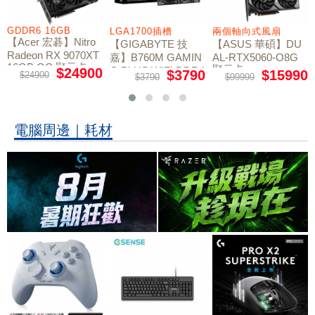
GDDR6 16GB
LGA1700插槽
兩個軸向式風扇
【Acer 宏碁】Nitro
【GIGABYTE 技
【ASUS 華碩】DU
Radeon RX 9070XT
嘉】B760M GAMIN
AL-RTX5060-O8G
16GB OC 顯示卡
顯示卡
G PLUS WIFI DDR4
$24900
$3790
$15990
$24900
$3790
$99999
主機板
電腦周邊｜耗材