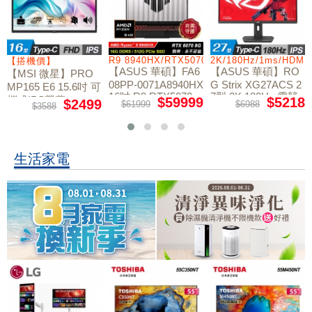
/RTX5060/W11
R9 8940HX/RTX5070/512GB/16G
2K/180Hz/1ms/HDMI
【搭機價】
【ASUS 華碩】FA6
【ASUS 華碩】RO
【MSI 微星】PRO
08PP-0071A8940HX
G Strix XG27ACS 2
MP165 E6 15.6吋 可
16吋 R9 RTX5070
7型 2K 180Hz 電競
攜式IPS螢幕
$59999
$5218
$2499
$61999
$6988
$3588
電競筆電
螢幕
生活家電