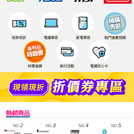
領券現折
電腦專區
家電專區
熱門遊戲預購
特賣搶購
銀行活動
電腦安心卡
熱銷商品
2
3
4
5
NO.
NO.
NO.
NO.