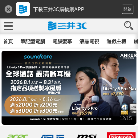
下載三井3C購物網APP
開啟
首頁
筆記型電腦
電腦螢幕
液晶電視
遊戲主機
鍵
12/15