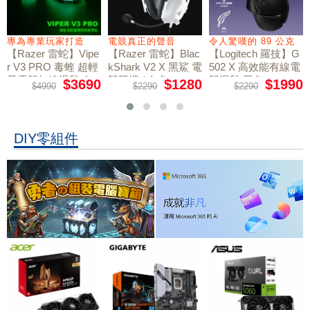
專為專業玩家打造
電競真正的聲音
令人驚嘆的 89 公克
【Razer 雷蛇】Vipe
【Razer 雷蛇】Blac
【Logitech 羅技】G
r V3 PRO 毒蝰 超輕
kShark V2 X 黑鯊 電
502 X 高效能有線電
量電競無線滑鼠 白
競耳機 / 白色
競滑鼠 黑色
$3690
$1280
$1990
$4990
$2290
$2290
色
DIY零組件