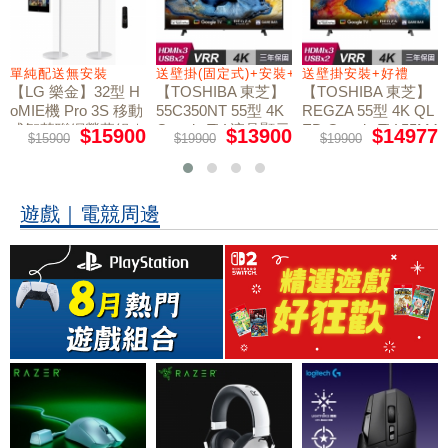
+好禮
單純配送無安裝
送壁掛(固定式)+安裝+好禮贈
送壁掛安裝+好禮
【LG 樂金】32型 H
【TOSHIBA 東芝】
【TOSHIBA 東芝】
oMIE機 Pro 3S 移動
55C350NT 55型 4K
REGZA 55型 4K QL
式智慧聯網螢幕組｜
Google TV 液晶顯示
ED Google TV 55M4
$15900
$13900
$14977
$15900
$19900
$19900
50NT液晶顯示器｜
單純配送
器｜含壁掛(固定式)
含壁掛(固定式)+安
+安裝
裝
遊戲｜電競周邊