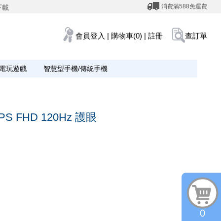
消費滿588免運費
下載
會員登入
|
購物車(0)
|
註冊
查訂單
電玩遊戲
智慧型手機/傳統手機
PS FHD 120Hz 護眼
0