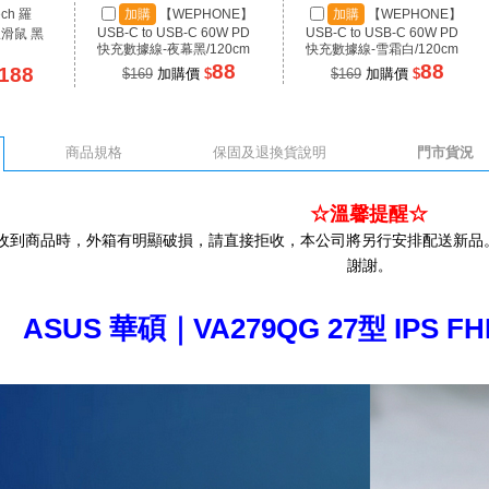
ech 羅
加購
【WEPHONE】
加購
【WEPHONE】
USB-C to USB-C 60W PD
USB-C to USB-C 60W PD
線滑鼠 黑
快充數據線-夜幕黑/120cm
快充數據線-雪霜白/120cm
88
88
188
$169
加購價
$
$169
加購價
$
商品規格
保固及退換貨說明
門市貨況
☆溫馨提醒☆
收到商品時，外箱有明顯破損，請直接拒收，本公司將另行安排配送新品
謝謝
。
ASUS 華碩｜VA279QG 27型 IPS F