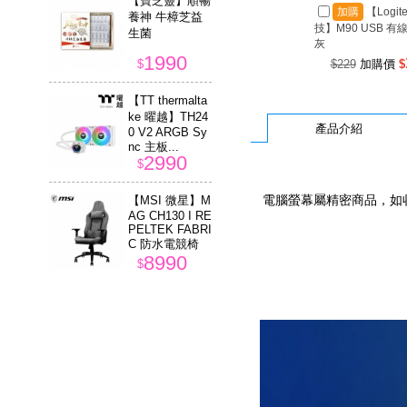
【寶芝靈】順暢
加購
【Logit
養神 牛樟芝益
技】M90 USB 有
生菌
灰
1990
$
$229
加購價
$
【TT thermalta
ke 曜越】TH24
產品介紹
0 V2 ARGB Sy
nc 主板...
2990
$
【MSI 微星】M
電腦螢幕屬精密商品，如
AG CH130 I RE
PELTEK FABRI
C 防水電競椅
8990
$