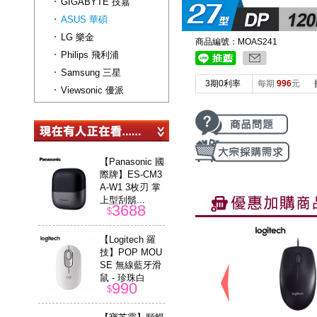
GIGABYTE 技嘉
ASUS 華碩
LG 樂金
商品編號：MOAS241
Philips 飛利浦
Samsung 三星
3期0利率
每期
996
元
Viewsonic 優派
【Panasonic 國
際牌】ES-CM3
A-W1 3枚刃 掌
上型刮鬍...
3688
$
【Logitech 羅
技】POP MOU
SE 無線藍牙滑
鼠 - 珍珠白
990
$