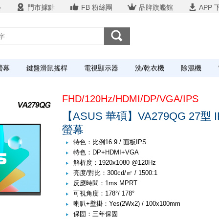
心
門市據點
FB 粉絲團
品牌旗艦館
APP 
螢幕
鍵盤滑鼠搖桿
電視顯示器
洗/乾衣機
除濕機
FHD/120Hz/HDMI/DP/VGA/IPS
【ASUS 華碩】VA279QG 27型 I
螢幕
特色：比例16:9 / 面板IPS
特色：DP+HDMI+VGA
解析度：1920x1080 @120Hz
亮度/對比：300cd/㎡ / 1500:1
反應時間：1ms MPRT
可視角度：178°/ 178°
喇叭+壁掛：Yes(2Wx2) / 100x100mm
保固：三年保固