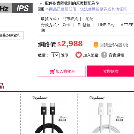
配件依實際收到的原廠標配為準
本商品已達最低價，無法使用折價券或其他優惠
取貨方式：
門市取貨
|
宅配
付款方式：
刷卡
| Pi 錢包
| LINE Pay
| AFTEE
期
接受24家銀行
2,988
網路價
$
回饋金$6(
說明
)
數量：
說明
加入追蹤
賣貴通報
加入購物車
立即購買