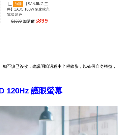
加購
【SANJING 三
加購
【SANJING 三
加
井】1A3C 100W 氮化鎵充
井】1A2C 67W 氮化鎵充電
井】RP
電器 黑色
器 黑色
源 100
899
499
$1699
加購價
$
$990
加購價
$
$99
。如不慎已簽收，建議開箱過程中全程錄影，以確保自身權益，
HD 120Hz 護眼螢幕