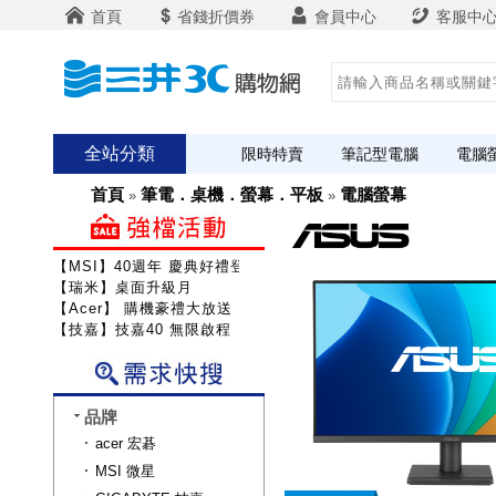
首頁
省錢折價券
會員中心
客服中
全站分類
限時特賣
筆記型電腦
電腦
首頁
筆電．桌機．螢幕．平板
電腦螢幕
»
»
【MSI】40週年 慶典好禮登錄送
【瑞米】桌面升級月
【Acer】 購機豪禮大放送
【技嘉】技嘉40 無限啟程
品牌
acer 宏碁
MSI 微星