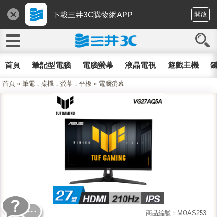
下載三井3C購物網APP
開啟
首頁
筆記型電腦
電腦螢幕
液晶電視
遊戲主機
鍵
首頁
»
筆電．桌機．螢幕．平板
»
電腦螢幕
商品編號：MOAS253