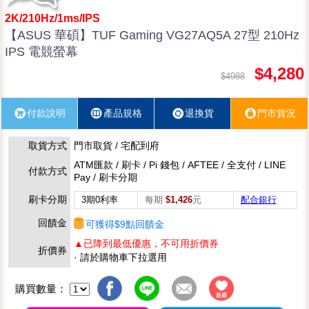
2K/210Hz/1ms/IPS
【ASUS 華碩】TUF Gaming VG27AQ5A 27型 210Hz
IPS 電競螢幕
$4,280
$4988
付款說明
產品規格
退換貨
門市貨況
取貨方式
門市取貨 / 宅配到府
ATM匯款 / 刷卡 / Pi 錢包 / AFTEE / 全支付 / LINE
付款方式
Pay / 刷卡分期
刷卡分期
3期0利率
每期
$1,426
元
配合銀行
回饋金
可獲得$9點回饋金
▲已降到最低優惠，不可用折價券
折價券
· 請於購物車下拉選用
購買數量：