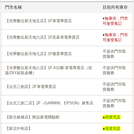
門市名稱
目前尚有庫存
♦無庫存，門市
【光華數位新天地五店】1F筆電專賣店
可接受客訂
♦無庫存，門市
【光華數位新天地六店】1F宏碁筆電專賣店
可接受客訂
不提供門市取
【光華數位新天地七店】1F微星專賣店
貨服務
【光華數位新天地八店】1F A11櫃-筆電專賣店（技
不提供門市取
嘉/DIY組裝桌機）
貨服務
不提供門市取
【台北三創店】2F筆電專賣店
貨服務
不提供門市取
【台北三創二店】2F（GARMIN、EPSON）展售店
貨服務
【新北板橋店】附設家電體驗館
●現貨充足
【新北中和店】
●現貨充足