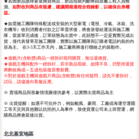
★若因新品故障要退換貨商品，新品瑕疵判斷將由原廠工程人員檢
測。
如對收到商品有疑慮，建議開箱過程全程錄影，以確保自身權
益。
★如需施工團隊特殊配送或安裝的大型家電（電視、冷氣、冰箱、洗
衣機等）收到消費者付款之訂單需求後，將會派發給運送與施工團
隊，當派單完成後，訂單狀態為出貨中，此狀態不一定是實際完成出
貨，僅代表發單至施工團隊，實際以施工團隊與訂購者電話約裝的內
容為主。 在3-5天工作天內，施工廠商將進行聯絡之約裝動作。
★遊戲片(含軟體)商品一經拆封視同購買，無法退換貨。
★遊戲主機與配件一經拆封，若非新品瑕疵、故障不良，仍堅持退貨
將酌收兩成～五成包裝復原整新費。
※對於遊戲主機與遊戲片商品(含軟體)有任何疑問，請先不要拆封，
試玩，請儘速向客服反應。
※ 賣場商品與形象情境圖僅供參考，以實際出貨商品為主
※ 出貨提醒：如遇不可抗外力，例如颱風、豪雨、工廠或海運空運罷
工等天災與其他難以抗拒的人為事件，致使貨運公司未上班營運，網
購商品將會延後出貨。
北北基宜地區