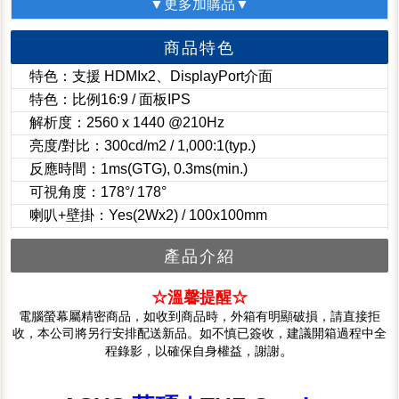
▼更多加購品▼
商品特色
特色：支援 HDMIx2、DisplayPort介面
特色：比例16:9 / 面板IPS
解析度：2560 x 1440 @210Hz
亮度/對比：300cd/m2 / 1,000:1(typ.)
反應時間：1ms(GTG), 0.3ms(min.)
可視角度：178°/ 178°
喇叭+壁掛：Yes(2Wx2) / 100x100mm
產品介紹
☆溫馨提醒☆
電腦螢幕屬精密商品，如收到商品時，外箱有明顯破損，請直接拒
收，本公司將另行安排配送新品。如不慎已簽收，建議開箱過程中全
。
程錄影，以確保自身權益，謝謝