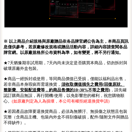
※ 以上商品介紹規格與原廠贈品依各品牌官網公告為主，本商品頁訊
息僅供參考，若原廠修改規格或贈品活動內容，詳細內容請查閱各品
牌官網。以原廠規格所公布資料為準，如有變更，將不另行通知。
★7天猶豫期非試用期，7天內尚未決定是否購買本商品，切勿拆封與
破壞原廠外盒包裝。
★商品一經拆封或使用，等同商品價值已受損，僅能以福利品出售，
若非商品本身瑕疵而需退換貨，
須收取價值損失之費用(回復原狀、
整新費、安裝配送費等，約商品售價的10~30%不等之費用)
，請先確
認訂購商品無誤，再行開機/使用，以免影響您的權利，祝您購物順
心。
(如原廠判定為人為損壞，本公司有權拒絕退換貨申請)
★若因產品故障要退換貨商品，必須為無髒汙、無損傷之狀態且包裝
完整（含商品主機、包裝內外盒不得刮傷破損，配件/隨附文件與贈品
不得缺件）。