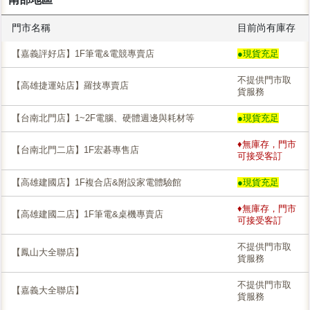
門市名稱
目前尚有庫存
【嘉義評好店】1F筆電&電競專賣店
●現貨充足
不提供門市取
【高雄捷運站店】羅技專賣店
貨服務
【台南北門店】1~2F電腦、硬體週邊與耗材等
●現貨充足
♦無庫存，門市
【台南北門二店】1F宏碁專售店
可接受客訂
【高雄建國店】1F複合店&附設家電體驗館
●現貨充足
♦無庫存，門市
【高雄建國二店】1F筆電&桌機專賣店
可接受客訂
不提供門市取
【鳳山大全聯店】
貨服務
不提供門市取
【嘉義大全聯店】
貨服務