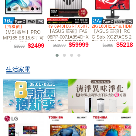
/RTX5060/W11
R9 8940HX/RTX5070/512GB/16G
2K/180Hz/1ms/HDMI
【搭機價】
【ASUS 華碩】FA6
【ASUS 華碩】RO
【MSI 微星】PRO
08PP-0071A8940HX
G Strix XG27ACS 2
MP165 E6 15.6吋 可
16吋 R9 RTX5070
7型 2K 180Hz 電競
攜式IPS螢幕
$59999
$5218
$2499
$61999
$6988
$3588
電競筆電
螢幕
生活家電