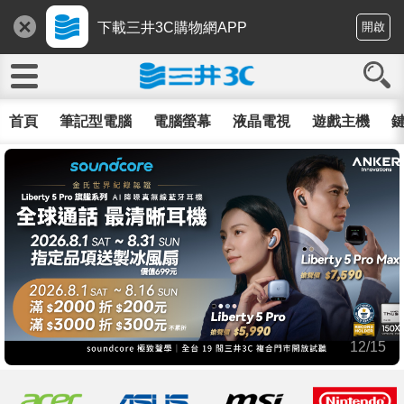
下載三井3C購物網APP
開啟
首頁
筆記型電腦
電腦螢幕
液晶電視
遊戲主機
鍵
12/15