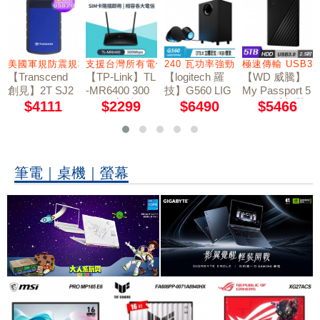
2
燈號
美國軍規防震規格
支援台灣所有電信業者
240 瓦功率強勁音效
極速傳輸 USB3.
【Transcend
【TP-Link】TL
【logitech 羅
【WD 威騰】
創見】2T SJ2
-MR6400 300
技】G560 LIG
My Passport 5
Mbps 無線 N 4
TB 2.5吋行動
5H3B USB3.0
HTSYNC PC
$4111
$2299
$6490
$5466
軍規防震硬碟
G LTE路由器
電競音箱系統
硬碟-黑
藍
筆電｜桌機｜螢幕