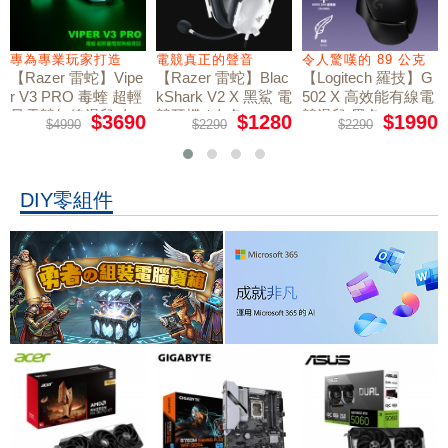
專為專業玩家打造
電競真正的聲音
令人驚嘆的 89 公克
【Razer 雷蛇】Vipe
【Razer 雷蛇】Blac
【Logitech 羅技】G
r V3 PRO 毒蝰 超輕
kShark V2 X 黑鯊 電
502 X 高效能有線電
量電競無線滑鼠 白
競耳機 / 白色
競滑鼠 黑色
$3690
$1280
$1990
$4990
$2290
$2290
色
DIY零組件