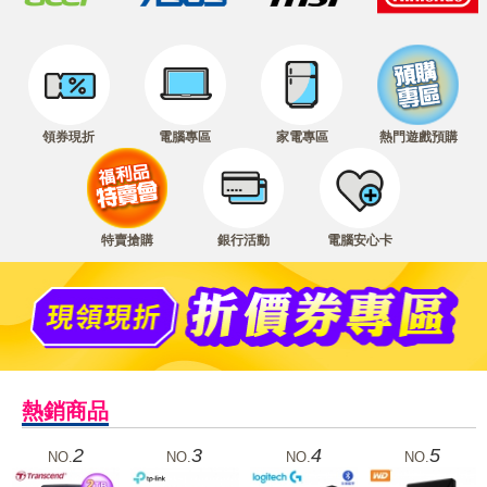
領券現折
電腦專區
家電專區
熱門遊戲預購
特賣搶購
銀行活動
電腦安心卡
熱銷商品
2
3
4
5
NO.
NO.
NO.
NO.