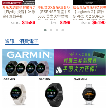
量鼠墊
升級力調節槓桿搖桿力切換扳機
搭配英文/倉頡/注音/大易
結合最新電競科技與職
【Flydigi 飛智】冰原
【ESENSE 逸盛】S
【Logitech G】羅技
狼4 遊戲手把
5650 英文大字體標
G PRO X 2 SUPER
STRIKE 無線類比遊
準鍵盤 黑色
$1586
$299
$5190
$1586
$299
$5190
戲滑鼠
通訊｜消費電子