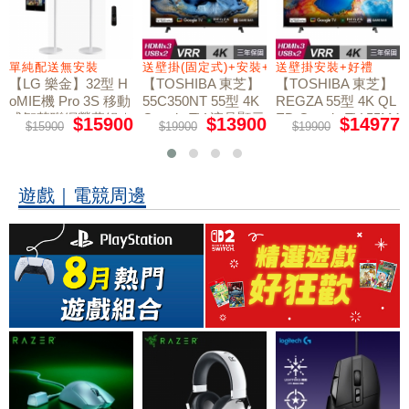
+好禮
單純配送無安裝
送壁掛(固定式)+安裝+好禮贈
送壁掛安裝+好禮
【LG 樂金】32型 H
【TOSHIBA 東芝】
【TOSHIBA 東芝】
oMIE機 Pro 3S 移動
55C350NT 55型 4K
REGZA 55型 4K QL
式智慧聯網螢幕組｜
Google TV 液晶顯示
ED Google TV 55M4
$15900
$13900
$14977
$15900
$19900
$19900
50NT液晶顯示器｜
單純配送
器｜含壁掛(固定式)
含壁掛(固定式)+安
+安裝
裝
遊戲｜電競周邊