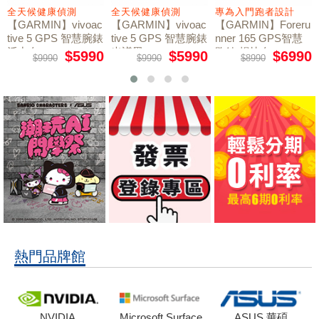
全天候健康偵測
全天候健康偵測
專為入門跑者設計
【GARMIN】vivoac
【GARMIN】vivoac
【GARMIN】Foreru
tive 5 GPS 智慧腕錶
tive 5 GPS 智慧腕錶
nner 165 GPS智慧
活力白
光譜黑
跑錶 暢快白
$5990
$5990
$6990
$9990
$9990
$8990
熱門品牌館
NVIDIA
Microsoft Surface
ASUS 華碩