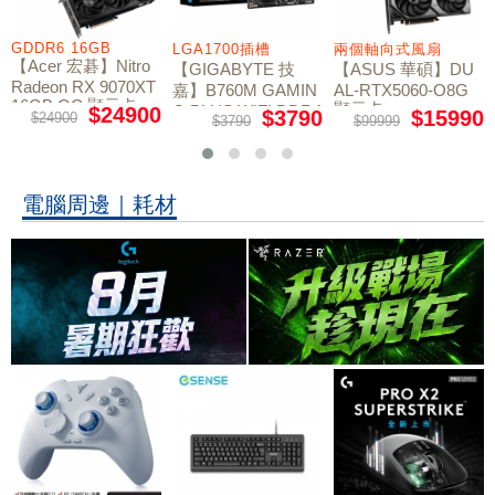
GDDR6 16GB
LGA1700插槽
兩個軸向式風扇
【Acer 宏碁】Nitro
【GIGABYTE 技
【ASUS 華碩】DU
Radeon RX 9070XT
嘉】B760M GAMIN
AL-RTX5060-O8G
16GB OC 顯示卡
顯示卡
G PLUS WIFI DDR4
$24900
$3790
$15990
$24900
$3790
$99999
主機板
電腦周邊｜耗材