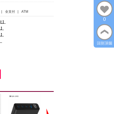
| 全支付
| ATM
0
0元】
元】
元】
】