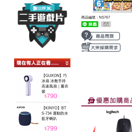
商品編號：NS767
【GUXON】巧
冰扇 冰敷手持
高速風扇｜薰衣
紫
790
$
【KINYO】BT
S-734 運動防水
藍牙喇叭
799
$