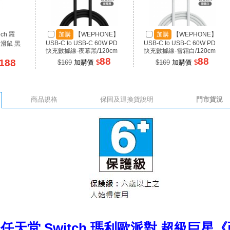
ech 羅
加購
【WEPHONE】
加購
【WEPHONE】
USB-C to USB-C 60W PD
USB-C to USB-C 60W PD
線滑鼠 黑
快充數據線-夜幕黑/120cm
快充數據線-雪霜白/120cm
88
88
188
$169
加購價
$
$169
加購價
$
商品規格
保固及退換貨說明
門市貨況
｜任天堂 Switch 瑪利歐派對 超級巨星