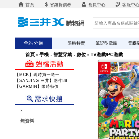
首頁
省錢折價券
會員中心
客服中
全站分類
限時特賣
筆記型電腦
電腦
首頁
手機．智慧穿戴．數位
TV遊戲/PC遊戲
»
»
【MCK】現時買一送一
【SANJING 三井】兩件88折
【GARMIN】限時特價
無資料