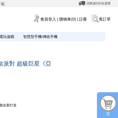
消費滿588免運費
下載
會員登入
|
購物車(0)
|
註冊
查訂單
電玩遊戲
智慧型手機/傳統手機
瑪利歐派對 超級巨星《亞
遊戲全新打造
0