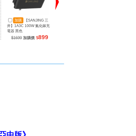
加購
【SANJING 三
加購
【SANJING 三
加
井】1A3C 100W 氮化鎵充
井】1A2C 67W 氮化鎵充電
井】RP
電器 黑色
器 黑色
源 100
899
499
$1699
加購價
$
$990
加購價
$
$99
《亞中版》