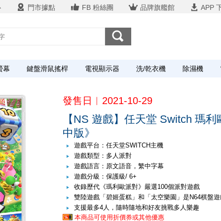
心
門市據點
FB 粉絲團
品牌旗艦館
APP 
螢幕
鍵盤滑鼠搖桿
電視顯示器
洗/乾衣機
除濕機
發售日︱2021-10-29
【NS 遊戲】任天堂 Switch 
中版》
遊戲平台：任天堂SWITCH主機
遊戲類型：多人派對
遊戲語言：原文語音，繁中字幕
遊戲分級：保護級/ 6+
收錄歷代《瑪利歐派對》嚴選100個派對遊戲
雙陸遊戲「碧姬蛋糕」和「太空樂園」是N64棋盤
支援最多4人，隨時隨地和好友挑戰多人樂趣
本商品可使用折價券或其他優惠