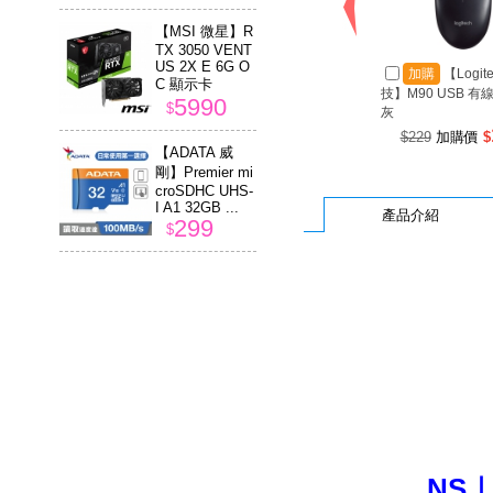
【MSI 微星】R
TX 3050 VENT
US 2X E 6G O
加購
【Logit
C 顯示卡
技】M90 USB 有
5990
$
灰
$229
加購價
$
【ADATA 威
剛】Premier mi
croSDHC UHS-
I A1 32GB ...
產品介紹
299
$
NS