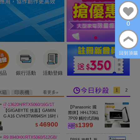
0
利品
銀行活動
活動登錄
1
2
冰箱
印表機
看更多
i7-13620H/RTX5060/16G/1T
【Panasonic 國
B/W11
【GIGABYTE 技嘉】GAMIN
際牌】HH-LT061
G A16 CVHI3TW894SH 16吋 i
7P09 觸控式四軸
7 RTX5060 電競筆電 鋼鐵黑
46900
1399
旋轉LED檯燈｜
$
$
4折
灰色【福利良
品】
R9 8940HX/RTX5060/512GB/
【PS5 遊戲】死