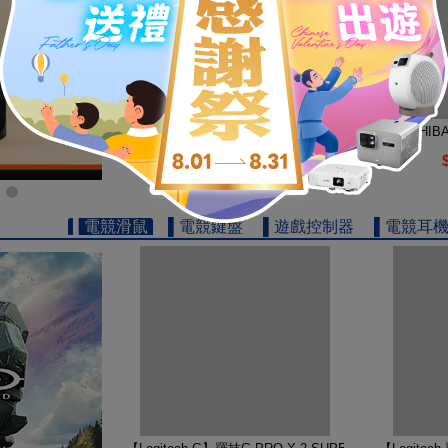
【TOSHIBA 東芝】REGZA 65型 4K QLED Googl
【TOSHIB
19999
$
▌電競滑鼠
▌電競鍵盤
▌遊戲控制器
▌電競耳