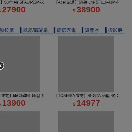
筆電 玉石黑
】Swift Air SFA14-52M-56KA 14吋 U5 極輕薄筆電 銀色
【Acer 宏碁】Swift Lite SFL16-41M-R7Z8
27900
38900
$
$
舒壓按摩
▌風扇/循環扇
▌廚房家電
▌吸塵器
▌投影機
 TV 50M450NT液晶顯示器｜含壁掛安裝
A 東芝】55C350NT 55型 4K Google TV 液晶顯示器｜含壁掛(固定式)+安裝
【TOSHIBA 東芝】REGZA 55型 4K QLED
13900
14977
$
$