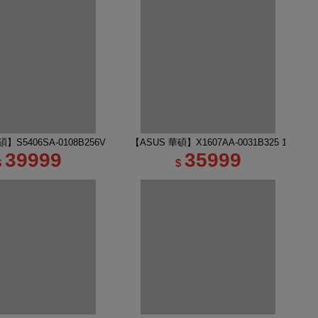
吋 R7 RTX5060 AI電競筆電｜幻月白
】S5406SA-0108B256V 14吋 OLED AI 筆電 迷霧藍
【ASUS 華碩】X1607AA-0031B325 16吋 U
39999
35999
$
$