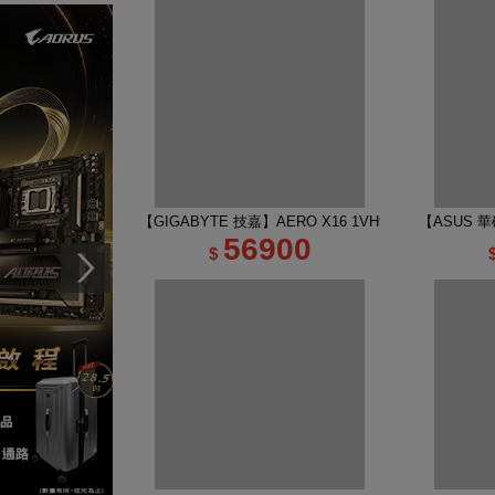
【GIGABYTE 技嘉】AERO X16 1VH93TWC94DH 16
【ASUS 華碩
56900
$