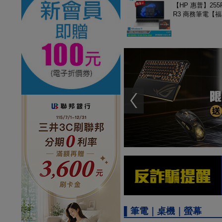
【HP 惠普】255R
R3 商務筆電【
▌筆電｜桌機｜螢幕