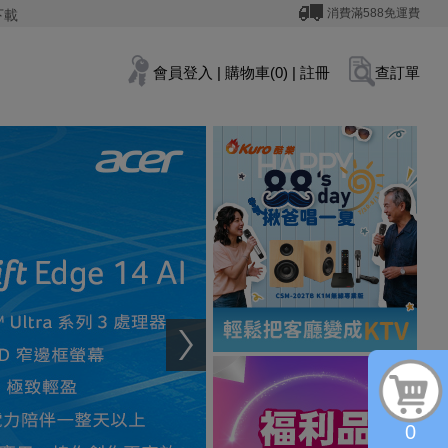
消費滿588免運費
下載
會員登入
|
購物車(0)
|
註冊
查訂單
0