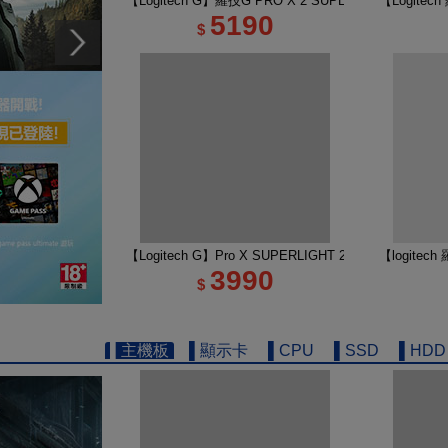
【Logitech G】羅技G PRO X 2 SUPERSTRIKE 
【Logite
5190
$
【Logitech G】Pro X SUPERLIGHT 2 DEX 無線
【logitec
3990
$
▌主機板
▌顯示卡
▌CPU
▌SSD
▌HDD