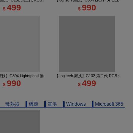
無線類比遊戲滑鼠
ch 羅技】G102 第二代 RGB 炫彩遊戲滑鼠 黑
【logitech 羅技】G304 LIGHTSPEED 
499
990
$
$
輕量化遊戲滑鼠 黑色
h 羅技】G304 Lightspeed 無線電競遊戲滑鼠 莫藍紫
【Logitech 羅技】G102 第二代 RGB 炫彩遊
990
499
$
$
散熱器
▌機殼
▌電供
▌Windows
▌Microsoft 365