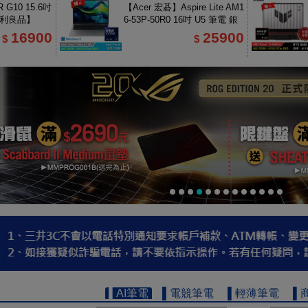
 G10 15.6吋
【Acer 宏碁】Aspire Lite AM1
福利良品】
6-53P-50R0 16吋 U5 筆電 銀
色
16900
25900
$
$
▌AI筆電
▌電競筆電
▌輕薄筆電
▌