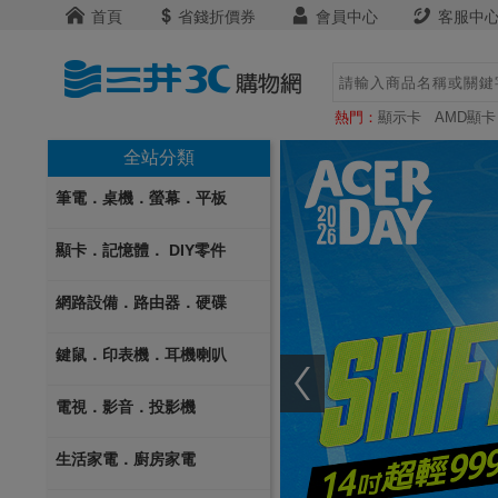
首頁
省錢折價券
會員中心
客服中
熱門：
顯示卡
AMD顯卡
全站分類
筆電．桌機．螢幕．平板
顯卡．記憶體． DIY零件
網路設備．路由器．硬碟
鍵鼠．印表機．耳機喇叭
電視．影音．投影機
生活家電．廚房家電