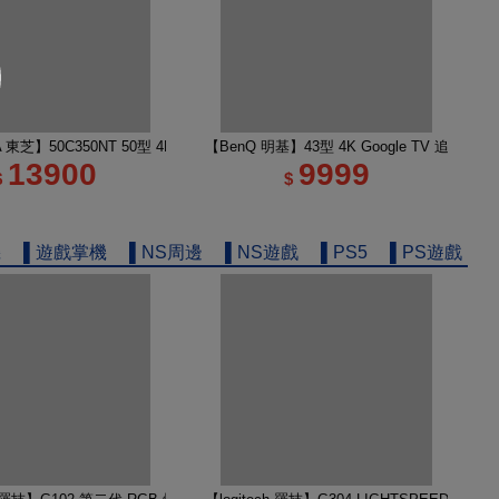
e TV 65M450NT液晶顯示器｜含壁掛安裝+架子
A 東芝】50C350NT 50型 4K Google TV 液晶顯示器｜含基本安裝
【BenQ 明基】43型 4K Google TV 追劇護
13900
9999
$
$
機
▌遊戲掌機
▌NS周邊
▌NS遊戲
▌PS5
▌PS遊戲