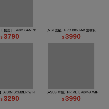
E 技嘉】B760M GAMING PLUS WIFI DDR4 主機板
【MSI 微星】PRO B860M-B 主機板
3790
3990
$
$
B760M BOMBER WIFI DDR5 INTEL主機板
【ASUS 華碩】PRIME B760M-A WIFI-CSM
3290
3990
$
$