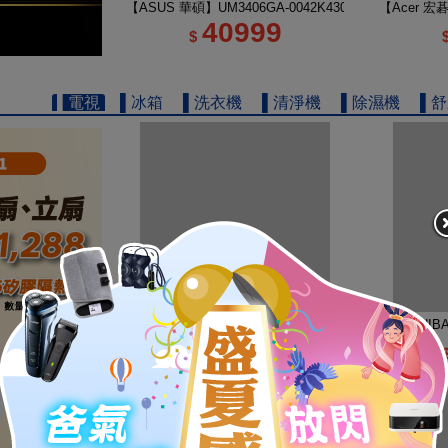
【ASUS 華碩】UM3406GA-0042K430H 14吋 R5 AI
【Acer 宏碁
40999
$
▌電視
▌冰箱
▌洗衣機
▌清淨機
▌除濕機
▌
【TOSHIBA 東芝】REGZA 50型 4K QLED Google
【TOSHIB
16900
$