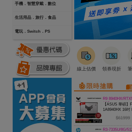
手機．智慧穿戴．數位
生活用品．旅行．食品
電玩．Switch．PS
線上估價
領券現折
R9 8940HX/RTX
16G
【ASUS 華碩】FA
1A8940HX 16吋 
電競筆電
$61999
R3-7335U/8G/5