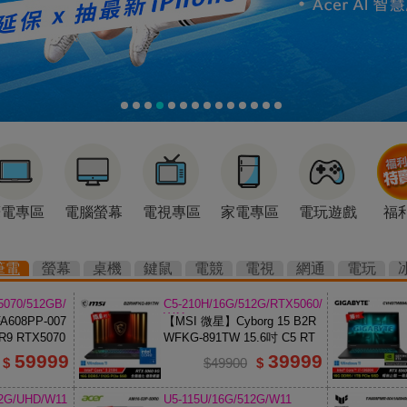
筆電專區
電腦螢幕
電視專區
家電專區
電玩遊戲
福
筆電
螢幕
桌機
鍵鼠
電競
電視
網通
電玩
5070/512GB/
C5-210H/16G/512G/RTX5060/
W11
608PP-007
【MSI 微星】Cyborg 15 B2R
R9 RTX5070
WFKG-891TW 15.6吋 C5 RT
X5060 電競筆電
59999
39999
$
$49900
$
12G/UHD/W11
U5-115U/16G/512G/W11