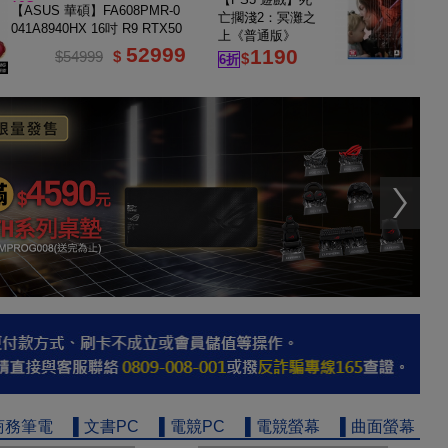
16G
【ASUS 華碩】FA608PMR-0
亡擱淺2：冥灘之
041A8940HX 16吋 R9 RTX50
上《普通版》
60 電競筆電
52999
1190
$54999
$
$
6折
商務筆電
▌文書PC
▌電競PC
▌電競螢幕
▌曲面螢幕