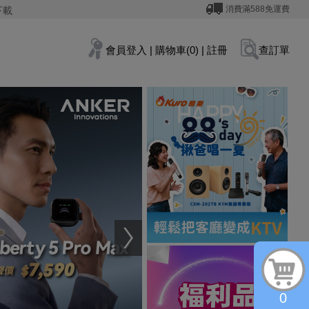
消費滿588免運費
下載
會員登入
|
購物車(0)
|
註冊
查訂單
0