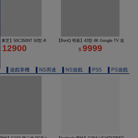
e TV 65M450NT液晶顯示器｜含壁掛安裝+架子
A 東芝】50C350NT 50型 4K Google TV 液晶顯示器｜含基本安裝
【BenQ 明基】43型 4K Google TV 追劇護
12900
9999
$
$
機
▌遊戲掌機
▌NS周邊
▌NS遊戲
▌PS5
▌PS遊戲