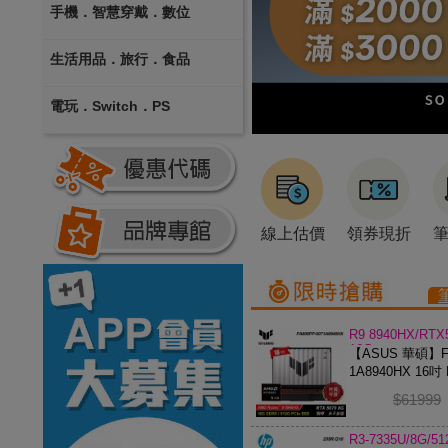
手機．智慧穿戴．數位
生活用品．旅行．食品
電玩．Switch．PS
線上估價
領券現折
R9 8940HX/RTX
16G
【ASUS 華碩】FA
1A8940HX 16吋 
電競筆電
$61999
R3-7335U/8G/5