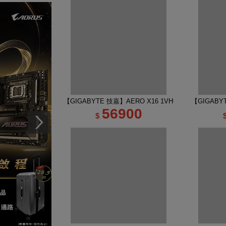
【GIGABYTE 技嘉】AERO X16 1VH93TWC94AH 16
【GIGABY
56900
$