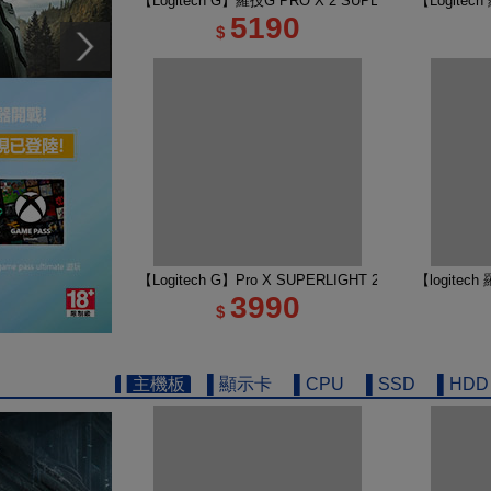
【Logitech G】羅技G PRO X 2 SUPERSTRIKE 
【Logite
5190
$
【Logitech G】Pro X SUPERLIGHT 2 DEX 無線
【logitec
3990
$
▌主機板
▌顯示卡
▌CPU
▌SSD
▌HDD