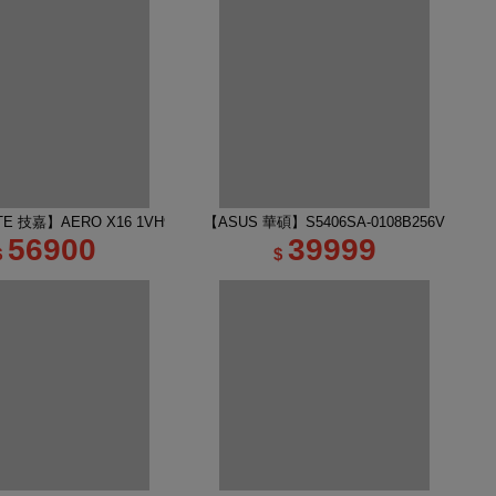
吋 R7 RTX5060 AI電競筆電｜太空灰
TE 技嘉】AERO X16 1VH93TWC94DH 16吋 R7 RTX5060 AI電競筆電｜幻月
【ASUS 華碩】S5406SA-0108B256V 14吋 
56900
39999
$
$