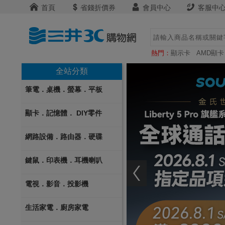
首頁
省錢折價券
會員中心
客服中
熱門：
顯示卡
AMD顯卡
全站分類
筆電．桌機．螢幕．平板
顯卡．記憶體． DIY零件
網路設備．路由器．硬碟
鍵鼠．印表機．耳機喇叭
電視．影音．投影機
生活家電．廚房家電