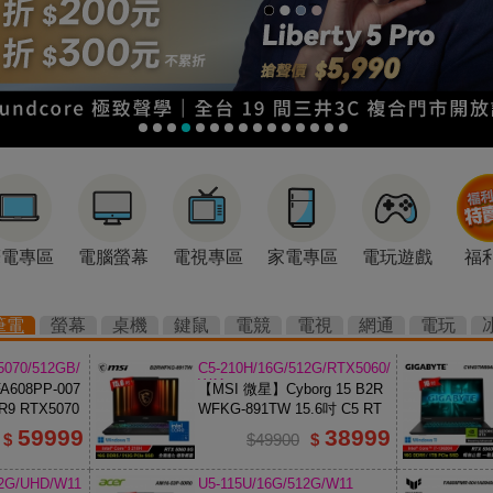
筆電專區
電腦螢幕
電視專區
家電專區
電玩遊戲
福
筆電
螢幕
桌機
鍵鼠
電競
電視
網通
電玩
5070/512GB/
C5-210H/16G/512G/RTX5060/
W11
608PP-007
【MSI 微星】Cyborg 15 B2R
R9 RTX5070
WFKG-891TW 15.6吋 C5 RT
X5060 電競筆電
59999
38999
$
$49900
$
12G/UHD/W11
U5-115U/16G/512G/W11