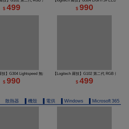
無線類比遊戲滑鼠
ch 羅技】G102 第二代 RGB 炫彩遊戲滑鼠 黑
【logitech 羅技】G304 LIGHTSPEED 
499
990
$
$
輕量化遊戲滑鼠 黑色
h 羅技】G304 Lightspeed 無線電競遊戲滑鼠 莫藍紫
【Logitech 羅技】G102 第二代 RGB 炫彩遊
990
499
$
$
散熱器
▌機殼
▌電供
▌Windows
▌Microsoft 365