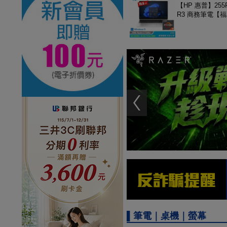
【HP 惠普】255R
R3 商務筆電【
▌筆電｜桌機｜螢幕