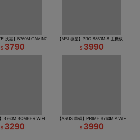
E 技嘉】B760M GAMING PLUS WIFI DDR4 主機板
【MSI 微星】PRO B860M-B 主機板
3790
3990
$
$
B760M BOMBER WIFI DDR5 INTEL主機板
【ASUS 華碩】PRIME B760M-A WIFI-CSM
3290
3990
$
$