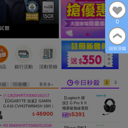
0
利品
銀行活動
活動登錄
1
2
冰箱
印表機
看更多
i7-13620H/RTX5060/16G/1T
【Logitech 羅
B/W11
【GIGABYTE 技嘉】GAMIN
技】G Pro X II
G A16 CVHI3TW894SH 16吋 i
職業級無線電競
7 RTX5060 電競筆電 鋼鐵黑
46900
5391
耳麥 第二代 黑色
$
$
6折
R9 8940HX/RTX5060/512GB/
【Razer 雷蛇】