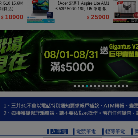
 G10 15.6吋
【Acer 宏碁】Aspire Lite AM1
福利良品】
6-53P-50R0 16吋 U5 筆電 銀
色
18900
25900
$
$
▌AI筆電
▌電競筆電
▌輕薄筆電
▌