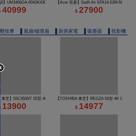
電
】UM3406GA-0042K430H 14吋 R5 AI筆電 玉石黑
【Acer 宏碁】Swift Air SFA14-52M-56KA
40999
27900
$
$
舒壓按摩
▌風扇/循環扇
▌廚房家電
▌吸塵器
▌投影機
 TV 50M450NT液晶顯示器｜含壁掛安裝
A 東芝】55C350NT 55型 4K Google TV 液晶顯示器｜含壁掛(固定式)+安裝
【TOSHIBA 東芝】REGZA 55型 4K QLED
13900
14977
$
$