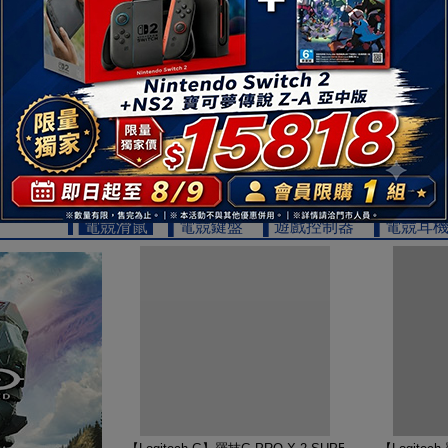
【TOSHIBA 東芝】REGZA 65型 4K QLED Googl
【TOSHIB
19999
$
▌電競滑鼠
▌電競鍵盤
▌遊戲控制器
▌電競耳