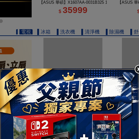
【ASUS 華碩】X1607AA-0031B325 16吋 U5 輕薄AI筆
【ASUS 華碩
35999
$
▌電視
▌冰箱
▌洗衣機
▌清淨機
▌除濕機
▌
【TOSHIBA 東芝】REGZA 50型 4K QLED Google
【TOSHIB
13111
$