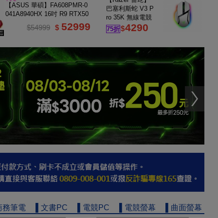
16G
【ASUS 華碩】FA608PMR-0
巴塞利斯蛇 V3 P
041A8940HX 16吋 R9 RTX50
ro 35K 無線電競
60 電競筆電
52999
4290
滑鼠 白色
$54999
$
$
75折
商務筆電
▌文書PC
▌電競PC
▌電競螢幕
▌曲面螢幕