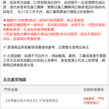
隊，當派單完成後，訂單狀態為出貨中，此狀態不一定是實際完成出
貨，僅代表發單至施工團隊，實際以施工團隊與訂購者電話約裝的內
容為主。 在3-5天工作天內，施工廠商將進行聯絡之約裝動作。
★遊戲片(含軟體)商品一經拆封視同購買，無法退換貨。
★遊戲主機與配件一經拆封，若非新品瑕疵、故障不良，仍堅持退貨
將酌收兩成～五成包裝復原整新費。
※對於遊戲主機與遊戲片商品(含軟體)有任何疑問，請先不要拆封，
試玩，請儘速向客服反應。
※ 賣場商品與形象情境圖僅供參考，以實際出貨商品為主
※ 出貨提醒：如遇不可抗外力，例如颱風、豪雨、工廠或海運空運罷
工等天災與其他難以抗拒的人為事件，致使貨運公司未上班營運，網
購商品將會延後出貨。
北北基宜地區
門市名稱
目前尚有庫存
♦無庫存，門市
【光華數位新天地五店】1F筆電專賣店
可接受客訂