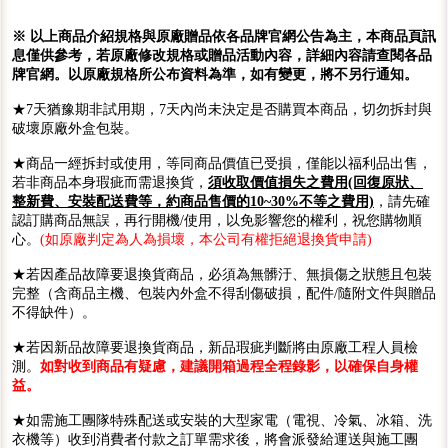
※ 以上商品介紹規格與原廠贈品依各品牌官網公告為主，本商品頁訊
息僅供參考，若原廠修改規格或贈品活動內容，詳細內容請查閱各品
牌官網。以原廠規格所公布資料為準，如有變更，將不另行通知。
★7天猶豫期非試用期，7天內尚未決定是否購買本商品，切勿拆封與
破壞原廠外盒包裝。
★商品一經拆封或使用，等同商品價值已受損，僅能以福利品出售，
若非商品本身瑕疵而需退換貨，
須收取價值損失之費用(回復原狀、
整新費、安裝配送費等，約商品售價的10~30%不等之費用)
，請先確
認訂購商品無誤，再行開機/使用，以免影響您的權利，祝您購物順
心。
(如原廠判定為人為損壞，本公司有權拒絕退換貨申請)
★若因產品故障要退換貨商品，必須為無髒汙、無損傷之狀態且包裝
完整（含商品主機、包裝內外盒不得刮傷破損，配件/隨附文件與贈品
不得缺件）。
★若因新品故障要退換貨商品，新品瑕疵判斷將由原廠工程人員檢
測。
如對收到商品有疑慮，建議開箱過程全程錄影，以確保自身權
益。
★如需施工團隊特殊配送或安裝的大型家電（電視、冷氣、冰箱、洗
衣機等）收到消費者付款之訂單需求後，將會派發給運送與施工團