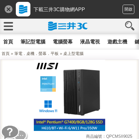
下載三井3C購物網APP
開啟
首頁
筆記型電腦
電腦螢幕
液晶電視
遊戲主機
鍵
首頁
»
筆電．桌機．螢幕．平板
»
桌上型電腦
商品編號：QPCMSII9025