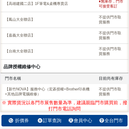
♦無庫存，門市
【高雄建國二店】1F筆電&桌機專賣店
可接受客訂
不提供門市取
【鳳山大全聯店】
貨服務
不提供門市取
【嘉義大全聯店】
貨服務
不提供門市取
【台南大全聯店】
貨服務
品牌授權維修中心
門市名稱
目前尚有庫存
【新竹NOVA】服務中心（宏碁授權+Brother印表機
不提供門市取
+其他品牌電腦維修）
貨服務
※ 實際貨況以各門市展售數量為準，建議親臨門市購買前，撥
打門市電話詢問
折價券
訂單查詢
會員中心
全台門市