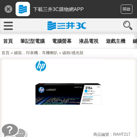
下載三井3C購物網APP
開啟
首頁
筆記型電腦
電腦螢幕
液晶電視
遊戲主機
鍵
首頁
»
鍵鼠．印表機．耳機喇叭
»
碳粉/感光鼓
商品編號：RAHT217