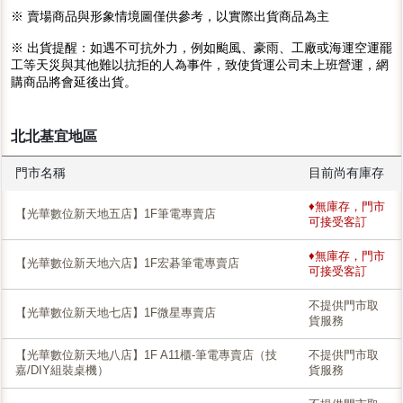
※ 賣場商品與形象情境圖僅供參考，以實際出貨商品為主
※ 出貨提醒：如遇不可抗外力，例如颱風、豪雨、工廠或海運空運罷
工等天災與其他難以抗拒的人為事件，致使貨運公司未上班營運，網
購商品將會延後出貨。
北北基宜地區
門市名稱
目前尚有庫存
♦無庫存，門市
【光華數位新天地五店】1F筆電專賣店
可接受客訂
♦無庫存，門市
【光華數位新天地六店】1F宏碁筆電專賣店
可接受客訂
不提供門市取
【光華數位新天地七店】1F微星專賣店
貨服務
【光華數位新天地八店】1F A11櫃-筆電專賣店（技
不提供門市取
嘉/DIY組裝桌機）
貨服務