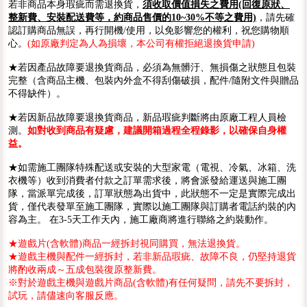
若非商品本身瑕疵而需退換貨，
須收取價值損失之費用(回復原狀、
整新費、安裝配送費等，約商品售價的10~30%不等之費用)
，請先確
認訂購商品無誤，再行開機/使用，以免影響您的權利，祝您購物順
心。
(如原廠判定為人為損壞，本公司有權拒絕退換貨申請)
★若因產品故障要退換貨商品，必須為無髒汙、無損傷之狀態且包裝
完整（含商品主機、包裝內外盒不得刮傷破損，配件/隨附文件與贈品
不得缺件）。
★若因新品故障要退換貨商品，新品瑕疵判斷將由原廠工程人員檢
測。
如對收到商品有疑慮，建議開箱過程全程錄影，以確保自身權
益。
★如需施工團隊特殊配送或安裝的大型家電（電視、冷氣、冰箱、洗
衣機等）收到消費者付款之訂單需求後，將會派發給運送與施工團
隊，當派單完成後，訂單狀態為出貨中，此狀態不一定是實際完成出
貨，僅代表發單至施工團隊，實際以施工團隊與訂購者電話約裝的內
容為主。 在3-5天工作天內，施工廠商將進行聯絡之約裝動作。
★遊戲片(含軟體)商品一經拆封視同購買，無法退換貨。
★遊戲主機與配件一經拆封，若非新品瑕疵、故障不良，仍堅持退貨
將酌收兩成～五成包裝復原整新費。
※對於遊戲主機與遊戲片商品(含軟體)有任何疑問，請先不要拆封，
試玩，請儘速向客服反應。