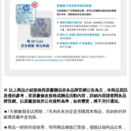
※ 以上商品介紹規格與原廠贈品依各品牌官網公告為主，本商品頁訊
息僅供參考，若原廠修改規格或贈品活動內容，詳細內容請查閱各品
牌官網。以原廠規格所公布資料為準，如有變更，將不另行通知。
★7天猶豫期非試用期，7天內尚未決定是否購買本商品，切勿拆封與
破壞原廠外盒包裝。
★商品一經拆封或使用，等同商品價值已受損，僅能以福利品出售，