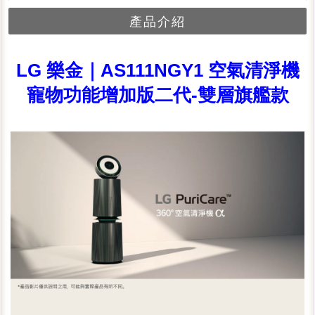
產品介紹
LG 樂金｜AS111NGY1 空氣清淨機
寵物功能增加版二代-雙層旗艦款