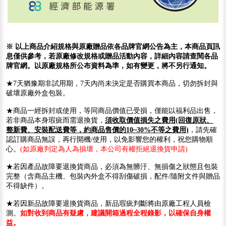
※ 以上商品介紹規格與原廠贈品依各品牌官網公告為主，本商品頁訊
息僅供參考，若原廠修改規格或贈品活動內容，詳細內容請查閱各品
牌官網。以原廠規格所公布資料為準，如有變更，將不另行通知。
★7天猶豫期非試用期，7天內尚未決定是否購買本商品，切勿拆封與
破壞原廠外盒包裝。
★商品一經拆封或使用，等同商品價值已受損，僅能以福利品出售，
若非商品本身瑕疵而需退換貨，
須收取價值損失之費用(回復原狀、
整新費、安裝配送費等，約商品售價的10~30%不等之費用)
，請先確
認訂購商品無誤，再行開機/使用，以免影響您的權利，祝您購物順
心。
(如原廠判定為人為損壞，本公司有權拒絕退換貨申請)
★若因產品故障要退換貨商品，必須為無髒汙、無損傷之狀態且包裝
完整（含商品主機、包裝內外盒不得刮傷破損，配件/隨附文件與贈品
不得缺件）。
★若因新品故障要退換貨商品，新品瑕疵判斷將由原廠工程人員檢
測。
如對收到商品有疑慮，建議開箱過程全程錄影，以確保自身權
益。