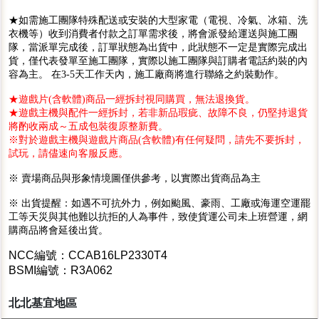
★如需施工團隊特殊配送或安裝的大型家電（電視、冷氣、冰箱、洗
衣機等）收到消費者付款之訂單需求後，將會派發給運送與施工團
隊，當派單完成後，訂單狀態為出貨中，此狀態不一定是實際完成出
貨，僅代表發單至施工團隊，實際以施工團隊與訂購者電話約裝的內
容為主。 在3-5天工作天內，施工廠商將進行聯絡之約裝動作。
★遊戲片(含軟體)商品一經拆封視同購買，無法退換貨。
★遊戲主機與配件一經拆封，若非新品瑕疵、故障不良，仍堅持退貨
將酌收兩成～五成包裝復原整新費。
※對於遊戲主機與遊戲片商品(含軟體)有任何疑問，請先不要拆封，
試玩，請儘速向客服反應。
※ 賣場商品與形象情境圖僅供參考，以實際出貨商品為主
※ 出貨提醒：如遇不可抗外力，例如颱風、豪雨、工廠或海運空運罷
工等天災與其他難以抗拒的人為事件，致使貨運公司未上班營運，網
購商品將會延後出貨。
NCC編號：CCAB16LP2330T4
BSMI編號：R3A062
北北基宜地區