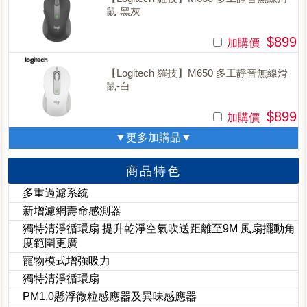
鼠-黑灰
$899
加購價
【Logitech 羅技】M650 多工靜音無線滑
鼠-白
$899
加購價
▼更多加購品▼
商品特色
多重過濾系統
新增濾網壽命感測器
獨特清淨循環扇 提升乾淨空氣吹送距離至9M 風扇擺動角
度範圍更廣
寵物模式增強吸力
獨特清淨循環扇
PM1.0懸浮微粒感應器及異味感應器