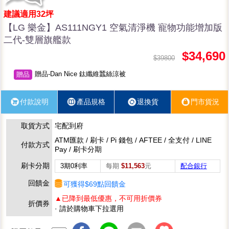
建議適用32坪
【LG 樂金】AS111NGY1 空氣清淨機 寵物功能增加版
二代-雙層旗艦款
$34,690
$39800
贈品-Dan Nice 鈦纖維蠶絲涼被
贈品
付款說明
產品規格
退換貨
門市貨況
取貨方式
宅配到府
ATM匯款 / 刷卡 / Pi 錢包 / AFTEE / 全支付 / LINE
付款方式
Pay / 刷卡分期
刷卡分期
3期0利率
每期
$11,563
元
配合銀行
回饋金
可獲得$69點回饋金
▲已降到最低優惠，不可用折價券
折價券
· 請於購物車下拉選用