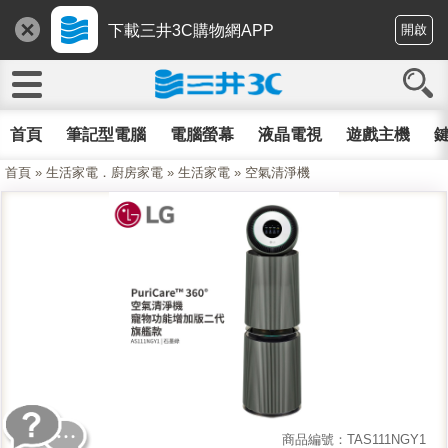
下載三井3C購物網APP
開啟
首頁
筆記型電腦
電腦螢幕
液晶電視
遊戲主機
鍵
首頁
»
生活家電．廚房家電
»
生活家電
»
空氣清淨機
商品編號：TAS111NGY1