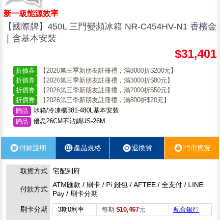
新一級能源效率
【國際牌】450L 三門變頻冰箱 NR-C454HV-N1 香檳金
｜含基本安裝
$31,401
折價券
【2026第三季新朋友註冊禮，滿8000折$200元】
折價券
【2026第三季新朋友註冊禮，滿3000折$80元】
折價券
【2026第三季新朋友註冊禮，滿2000折$50元】
折價券
【2026第三季新朋友註冊禮，滿800折$20元】
冰箱/冷凍櫃381-480L基本安裝
贈品
優思26CM不沾鍋US-26M
贈品
付款說明
產品規格
退換貨
門市貨況
取貨方式
宅配到府
ATM匯款 / 刷卡 / Pi 錢包 / AFTEE / 全支付 / LINE
付款方式
Pay / 刷卡分期
刷卡分期
3期0利率
每期
$10,467
元
配合銀行