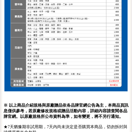
※ 以上商品介紹規格與原廠贈品依各品牌官網公告為主，本商品頁訊
息僅供參考，若原廠修改規格或贈品活動內容，詳細內容請查閱各品
牌官網。以原廠規格所公布資料為準，如有變更，將不另行通知。
★7天猶豫期非試用期，7天內尚未決定是否購買本商品，切勿拆封與