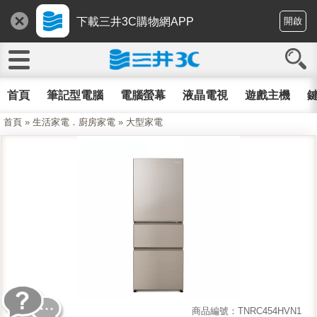
下載三井3C購物網APP
開啟
首頁
筆記型電腦
電腦螢幕
液晶電視
遊戲主機
鍵
首頁
»
生活家電．廚房家電
»
大型家電
商品編號：TNRC454HVN1