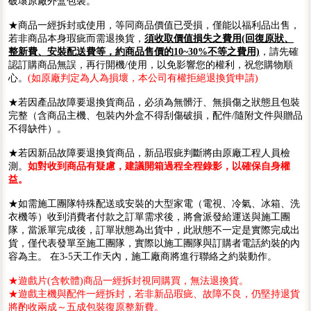
破壞原廠外盒包裝。
★商品一經拆封或使用，等同商品價值已受損，僅能以福利品出售，
若非商品本身瑕疵而需退換貨，
須收取價值損失之費用(回復原狀、
整新費、安裝配送費等，約商品售價的10~30%不等之費用)
，請先確
認訂購商品無誤，再行開機/使用，以免影響您的權利，祝您購物順
心。
(如原廠判定為人為損壞，本公司有權拒絕退換貨申請)
★若因產品故障要退換貨商品，必須為無髒汙、無損傷之狀態且包裝
完整（含商品主機、包裝內外盒不得刮傷破損，配件/隨附文件與贈品
不得缺件）。
★若因新品故障要退換貨商品，新品瑕疵判斷將由原廠工程人員檢
測。
如對收到商品有疑慮，建議開箱過程全程錄影，以確保自身權
益。
★如需施工團隊特殊配送或安裝的大型家電（電視、冷氣、冰箱、洗
衣機等）收到消費者付款之訂單需求後，將會派發給運送與施工團
隊，當派單完成後，訂單狀態為出貨中，此狀態不一定是實際完成出
貨，僅代表發單至施工團隊，實際以施工團隊與訂購者電話約裝的內
容為主。 在3-5天工作天內，施工廠商將進行聯絡之約裝動作。
★遊戲片(含軟體)商品一經拆封視同購買，無法退換貨。
★遊戲主機與配件一經拆封，若非新品瑕疵、故障不良，仍堅持退貨
將酌收兩成～五成包裝復原整新費。