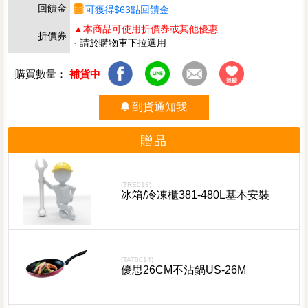
回饋金
可獲得$63點回饋金
▲本商品可使用折價券或其他優惠
折價券
· 請於購物車下拉選用
購買數量：
補貨中
到貨通知我
贈品
(TRE013)
冰箱/冷凍櫃381-480L基本安裝
(TAT0014)
優思26CM不沾鍋US-26M