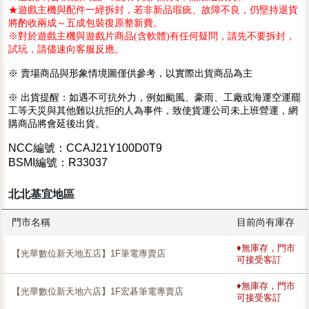
★遊戲主機與配件一經拆封，若非新品瑕疵、故障不良，仍堅持退貨
將酌收兩成～五成包裝復原整新費。
※對於遊戲主機與遊戲片商品(含軟體)有任何疑問，請先不要拆封，
試玩，請儘速向客服反應。
※ 賣場商品與形象情境圖僅供參考，以實際出貨商品為主
※ 出貨提醒：如遇不可抗外力，例如颱風、豪雨、工廠或海運空運罷
工等天災與其他難以抗拒的人為事件，致使貨運公司未上班營運，網
購商品將會延後出貨。
NCC編號：CCAJ21Y100D0T9
BSMI編號：R33037
北北基宜地區
門市名稱
目前尚有庫存
♦無庫存，門市
【光華數位新天地五店】1F筆電專賣店
可接受客訂
♦無庫存，門市
【光華數位新天地六店】1F宏碁筆電專賣店
可接受客訂