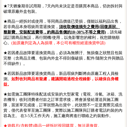
★7天猶豫期非試用期，7天內尚未決定是否購買本商品，切勿拆封與
破壞原廠外盒包裝。
★商品一經拆封或使用，等同商品價值已受損，僅能以福利品出售，
若非商品本身瑕疵而需退換貨，
須收取價值損失之費用(回復原狀、
整新費、安裝配送費等，約商品售價的10~30%不等之費用)
，請先確
認訂購商品無誤，再行開機/使用，以免影響您的權利，祝您購物順
心。
(如原廠判定為人為損壞，本公司有權拒絕退換貨申請)
★若因產品故障要退換貨商品，必須為無髒汙、無損傷之狀態且包裝
完整（含商品主機、包裝內外盒不得刮傷破損，配件/隨附文件與贈品
不得缺件）。
★若因新品故障要退換貨商品，新品瑕疵判斷將由原廠工程人員檢
測。
如對收到商品有疑慮，建議開箱過程全程錄影，以確保自身權
益。
★如需施工團隊特殊配送或安裝的大型家電（電視、冷氣、冰箱、洗
衣機等）收到消費者付款之訂單需求後，將會派發給運送與施工團
隊，當派單完成後，訂單狀態為出貨中，此狀態不一定是實際完成出
貨，僅代表發單至施工團隊，實際以施工團隊與訂購者電話約裝的內
容為主。 在3-5天工作天內，施工廠商將進行聯絡之約裝動作。
★遊戲片(含軟體)商品一經拆封視同購買，無法退換貨。