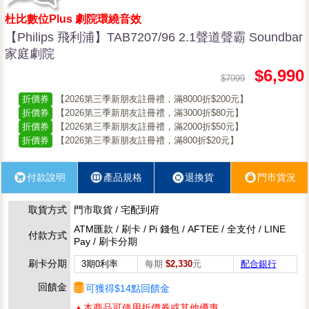
杜比數位Plus 劇院環繞音效
【Philips 飛利浦】TAB7207/96 2.1聲道聲霸 Soundbar
家庭劇院
$6,990
$7999
折價券
【2026第三季新朋友註冊禮，滿8000折$200元】
折價券
【2026第三季新朋友註冊禮，滿3000折$80元】
折價券
【2026第三季新朋友註冊禮，滿2000折$50元】
折價券
【2026第三季新朋友註冊禮，滿800折$20元】
付款說明
產品規格
退換貨
門市貨況
取貨方式
門市取貨 / 宅配到府
ATM匯款 / 刷卡 / Pi 錢包 / AFTEE / 全支付 / LINE
付款方式
Pay / 刷卡分期
刷卡分期
3期0利率
每期
$2,330
元
配合銀行
回饋金
可獲得$14點回饋金
▲本商品可使用折價券或其他優惠