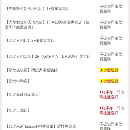
不提供門市取
【光華數位新天地七店】1F微星專賣店
貨服務
【光華數位新天地八店】1F A11櫃-筆電專賣店（技
不提供門市取
嘉/DIY組裝桌機）
貨服務
不提供門市取
【台北三創店】2F筆電專賣店
貨服務
不提供門市取
【台北三創二店】2F（GARMIN、EPSON）展售店
貨服務
【新北板橋店】附設家電體驗館
★少量現貨
【新北中和店】
★少量現貨
♦無庫存，門市
【新北新莊鴻金寶店】
可接受客訂
♦無庫存，門市
【新北土城店】
可接受客訂
不提供門市取
【台北南港 lalaport-啦啦寶都】羅技專賣店
貨服務