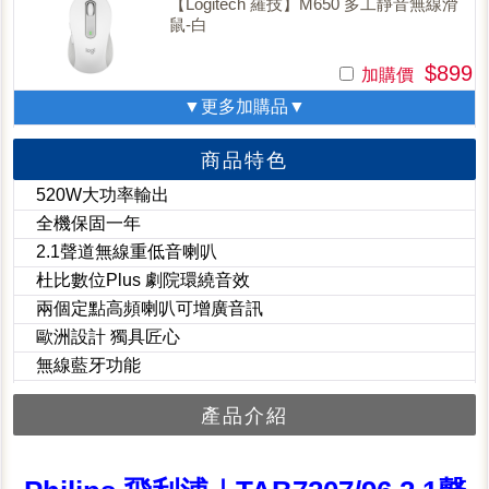
【Logitech 羅技】M650 多工靜音無線滑
鼠-白
$899
加購價
▼更多加購品▼
商品特色
520W大功率輸出
全機保固一年
2.1聲道無線重低音喇叭
杜比數位Plus 劇院環繞音效
兩個定點高頻喇叭可增廣音訊
歐洲設計 獨具匠心
無線藍牙功能
產品介紹