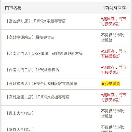
門市名稱
目前尚有庫存
♦無庫存，門市
【嘉義評好店】1F筆電&電競專賣店
可接受客訂
不提供門市取
【高雄捷運站店】羅技專賣店
貨服務
♦無庫存，門市
【台南北門店】1~2F電腦、硬體週邊與耗材等
可接受客訂
♦無庫存，門市
【台南北門二店】1F宏碁專售店
可接受客訂
【高雄建國店】1F複合店&附設家電體驗館
★少量現貨
♦無庫存，門市
【高雄建國二店】1F筆電&桌機專賣店
可接受客訂
不提供門市取
【鳳山大全聯店】
貨服務
不提供門市取
【嘉義大全聯店】