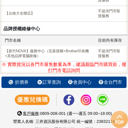
貨服務
不提供門市取
【台南大全聯店】
貨服務
品牌授權維修中心
門市名稱
目前尚有庫存
【新竹NOVA】服務中心（宏碁授權+Brother印表機
不提供門市取
+其他品牌電腦維修）
貨服務
※ 實際貨況以各門市展售數量為準，建議親臨門市購買前，撥
打門市電話詢問
折價券
訂單查詢
會員中心
全台門市
客戶服務
:0809-008-001 (週一~週五 09:00~18:00)
營業人名稱: 三井資訊股份有限公司 統一編號：23832174