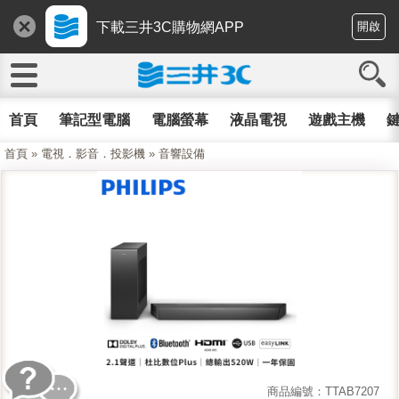
下載三井3C購物網APP
開啟
首頁
筆記型電腦
電腦螢幕
液晶電視
遊戲主機
鍵
首頁
»
電視．影音．投影機
»
音響設備
商品編號：TTAB7207