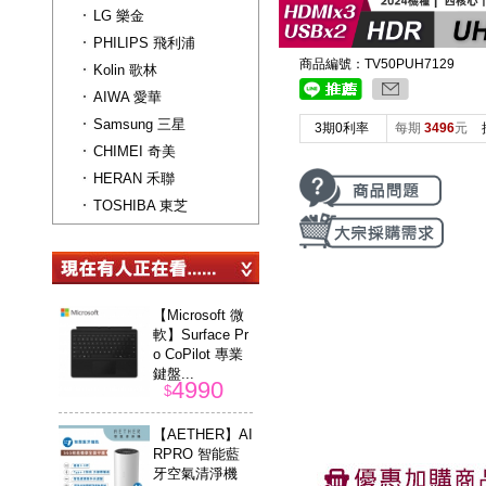
LG 樂金
PHILIPS 飛利浦
商品編號：TV50PUH7129
Kolin 歌林
AIWA 愛華
Samsung 三星
3期0利率
每期
3496
元
CHIMEI 奇美
HERAN 禾聯
TOSHIBA 東芝
【Microsoft 微
軟】Surface Pr
o CoPilot 專業
鍵盤...
4990
$
【AETHER】AI
RPRO 智能藍
牙空氣清淨機