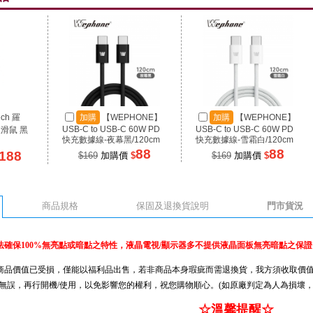
ech 羅
加購
【WEPHONE】
加購
【WEPHONE】
USB-C to USB-C 60W PD
USB-C to USB-C 60W PD
線滑鼠 黑
快充數據線-夜幕黑/120cm
快充數據線-雪霜白/120cm
88
88
188
$169
加購價
$
$169
加購價
$
商品規格
保固及退換貨說明
門市貨況
確保100%無亮點或暗點之特性，液晶電視/顯示器多不提供液晶面板無亮暗點之保證
品價值已受損，僅能以福利品出售，若非商品本身瑕疵而需退換貨，我方須收取價值損
無誤，再行開機/使用，以免影響您的權利，祝您購物順心。(如原廠判定為人為損壞，
☆溫馨提醒☆