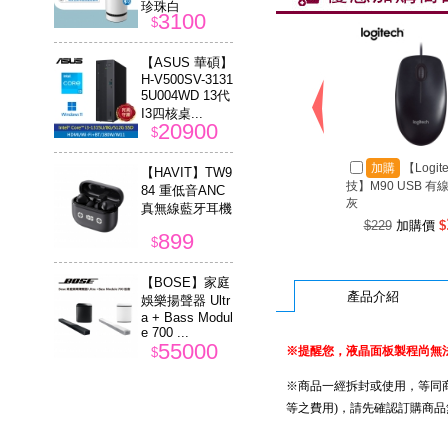
珍珠白
3100
$
【ASUS 華碩】
H-V500SV-3131
5U004WD 13代
I3四核桌...
20900
$
加購
【Logit
【HAVIT】TW9
技】M90 USB 有
84 重低音ANC
灰
真無線藍牙耳機
$229
加購價
$
899
$
【BOSE】家庭
產品介紹
娛樂揚聲器 Ultr
a + Bass Modul
e 700 ...
55000
※提醒您，液晶面板製程尚無法
$
※商品一經拆封或使用，等同商
等之費用)，請先確認訂購商品