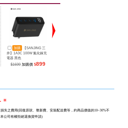
加購
【SANJING 三
加購
【SANJING 三
加
井】1A3C 100W 氮化鎵充
井】1A2C 67W 氮化鎵充電
井】RP
電器 黑色
器 黑色
源 100
899
499
$1699
加購價
$
$990
加購價
$
$99
。※
失之費用(回復原狀、整新費、安裝配送費等，約商品價值的10~30%不
本公司有權拒絕退換貨申請)