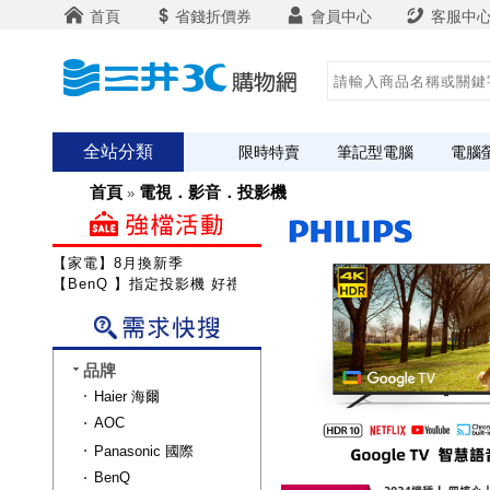
首頁
省錢折價券
會員中心
客服中
全站分類
限時特賣
筆記型電腦
電腦
首頁
電視．影音．投影機
»
【家電】8月換新季
【BenQ 】指定投影機 好禮雙重送
品牌
Haier 海爾
AOC
Panasonic 國際
BenQ