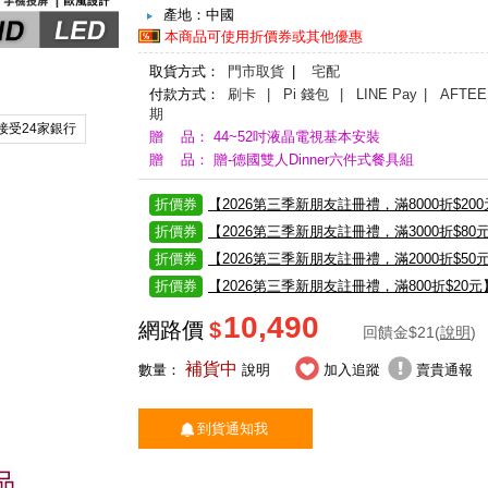
產地：中國
本商品可使用折價券或其他優惠
取貨方式：
門市取貨
|
宅配
付款方式：
刷卡
| Pi 錢包
| LINE Pay
| AFTEE
期
接受24家銀行
贈 品： 44~52吋液晶電視基本安裝
贈 品： 贈-德國雙人Dinner六件式餐具組
折價券
【2026第三季新朋友註冊禮，滿8000折$20
折價券
【2026第三季新朋友註冊禮，滿3000折$80
折價券
【2026第三季新朋友註冊禮，滿2000折$50
折價券
【2026第三季新朋友註冊禮，滿800折$20元
10,490
網路價
$
回饋金$21(
說明
)
補貨中
數量：
說明
加入追蹤
賣貴通報
到貨通知我