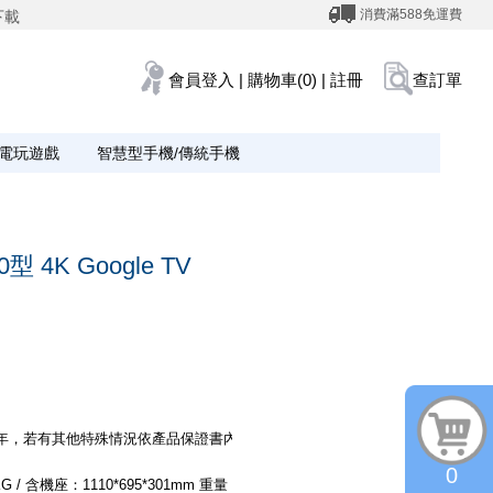
消費滿588免運費
下載
會員登入
|
購物車(0)
|
註冊
查訂單
電玩遊戲
智慧型手機/傳統手機
型 4K Google TV
年，若有其他特殊情況依產品保證書內容為主
0
 / 含機座：1110*695*301mm 重量：9.4KG