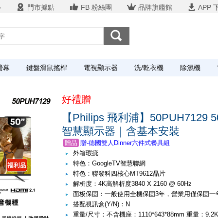
心
門市據點
FB 粉絲團
品牌旗艦館
APP 
螢幕
鍵盤滑鼠搖桿
電視顯示器
洗/乾衣機
除濕機
好禮贈
【Philips 飛利浦】50PUH7129 50
智慧顯示器｜含基本安裝
贈品
44~52吋液晶電視基本安裝
外箱瑕疵
贈品
贈-德國雙人Dinner六件式餐具組
特色：GoogleTV智慧聯網
贈品
44~52吋液晶電視基本安裝
特色：聯發科四核心MT9612晶片
贈品
贈-德國雙人Dinner六件式餐具組
解析度：4K高解析度3840 X 2160 @ 60Hz
面板保固：一般使用全機保固3年，營業用僅保固一
搭配視訊盒(Y/N)：N
重量/尺寸：不含機座：1110*643*88mm 重量：9.2KG