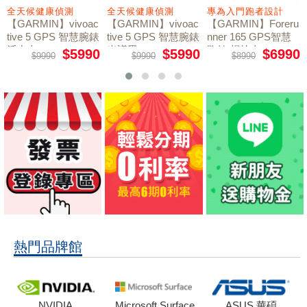
全天候健康偵測
全天候健康偵測
專為入門跑者設計
【GARMIN】vivoac
【GARMIN】vivoac
【GARMIN】Foreru
tive 5 GPS 智慧腕錶
tive 5 GPS 智慧腕錶
nner 165 GPS智慧
活力白
光譜黑
跑錶 暢快白
$5990
$5990
$6990
$9990
$9990
$8990
熱門品牌館
NVIDIA
Microsoft Surface
ASUS 華碩