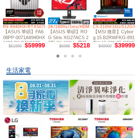
R9 8940HX/RTX5070/512GB/16G
2K/180Hz/1ms/HDMI/DP/IPS/Type-C
C5-210H/16G/512G/
【ASUS 華碩】FA6
【ASUS 華碩】RO
【MSI 微星】Cybor
08PP-0071A8940HX
G Strix XG27ACS 2
g 15 B2RWFKG-891
16吋 R9 RTX5070
7型 2K 180Hz 電競
TW 15.6吋 C5 RTX5
$59999
$5218
$39999
$61999
$6988
$49900
電競筆電
螢幕
060 電競筆電
生活家電