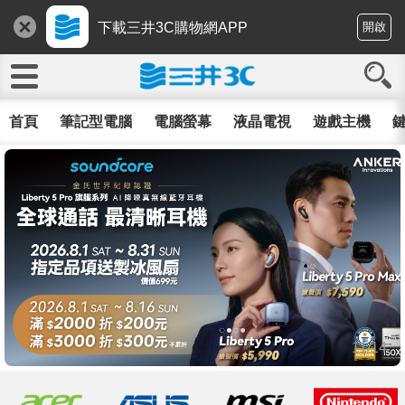
下載三井3C購物網APP
開啟
首頁
筆記型電腦
電腦螢幕
液晶電視
遊戲主機
鍵
11/14