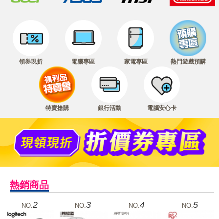
領券現折
電腦專區
家電專區
熱門遊戲預購
特賣搶購
銀行活動
電腦安心卡
熱銷商品
2
3
4
5
NO.
NO.
NO.
NO.