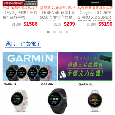
量鼠墊
升級力調節槓桿搖桿力切換扳機
搭配英文/倉頡/注音/大易
結合最新電競科技與職
【Flydigi 飛智】冰原
【ESENSE 逸盛】S
【Logitech G】羅技
狼4 遊戲手把
5650 英文大字體標
G PRO X 2 SUPER
STRIKE 無線類比遊
準鍵盤 黑色
$1586
$299
$5190
$1586
$299
$5190
戲滑鼠
通訊｜消費電子