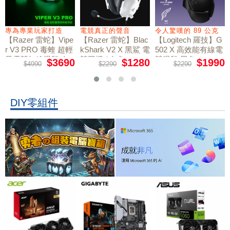
專為專業玩家打造
電競真正的聲音
令人驚嘆的 89 公克
【Razer 雷蛇】Vipe
【Razer 雷蛇】Blac
【Logitech 羅技】G
r V3 PRO 毒蝰 超輕
kShark V2 X 黑鯊 電
502 X 高效能有線電
量電競無線滑鼠 白
競耳機 / 白色
競滑鼠 黑色
$3690
$1280
$1990
$4990
$2290
$2290
色
DIY零組件