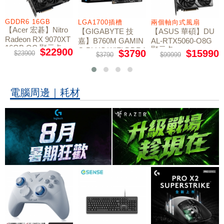
GDDR6 16GB
LGA1700插槽
兩個軸向式風扇
【Acer 宏碁】Nitro
【GIGABYTE 技
【ASUS 華碩】DU
Radeon RX 9070XT
嘉】B760M GAMIN
AL-RTX5060-O8G
16GB OC 顯示卡
顯示卡
G PLUS WIFI DDR4
$22900
$3790
$15990
$23900
$3790
$99999
主機板
電腦周邊｜耗材