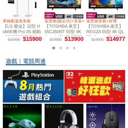
+好禮
單純配送無安裝
送壁掛(固定式)+安裝+好禮贈
送壁掛安裝+好禮
【LG 樂金】32型 H
【TOSHIBA 東芝】
【TOSHIBA 東芝】
oMIE機 Pro 3S 移動
55C350NT 55型 4K
REGZA 55型 4K QL
式智慧聯網螢幕組｜
Google TV 液晶顯示
ED Google TV 55M4
$15900
$13900
$14977
$15900
$19900
$19900
50NT液晶顯示器｜
單純配送
器｜含壁掛(固定式)
含壁掛(固定式)+安
+安裝
裝
遊戲｜電競周邊