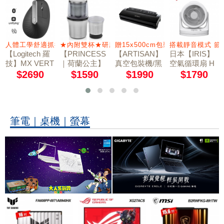
受優異的聲音
人體工學舒適抓握
★內附雙杯★研磨杯/蔬果切碎杯
贈15x500cm包裝袋2卷
搭載靜音模式 
【Logitech 羅
【PRINCESS
【ARTISAN】
日本【IRIS】
技】MX VERT
｜荷蘭公主】
真空包裝機/黑
空氣循環扇 H
ICAL 無線垂直
不鏽鋼乾溼研
VS2140 (贈15
M23
$2690
$1590
$1990
$1790
滑鼠
磨機/附防噴蓋
x500cm包裝袋
221030
2卷)
筆電｜桌機｜螢幕