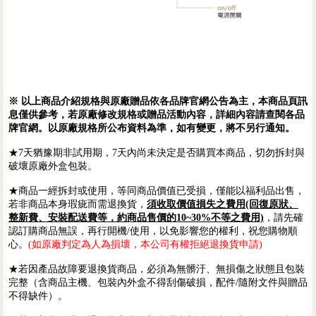
※ 以上商品介紹規格與原廠贈品依各品牌官網公告為主，本商品頁訊
息僅供參考，若原廠修改規格或贈品活動內容，詳細內容請查閱各品
牌官網。以原廠規格所公布資料為準，如有變更，將不另行通知。
★7天猶豫期非試用期，7天內尚未決定是否購買本商品，切勿拆封與
破壞原廠外盒包裝。
★商品一經拆封或使用，等同商品價值已受損，僅能以福利品出售，
若非商品本身瑕疵而需退換貨，
須收取價值損失之費用(回復原狀、
整新費、安裝配送費等，約商品售價的10~30%不等之費用)
，請先確
認訂購商品無誤，再行開機/使用，以免影響您的權利，祝您購物順
心。
(如原廠判定為人為損壞，本公司有權拒絕退換貨申請)
★若因產品故障要退換貨商品，必須為無髒汙、無損傷之狀態且包裝
完整（含商品主機、包裝內外盒不得刮傷破損，配件/隨附文件與贈品
不得缺件）。