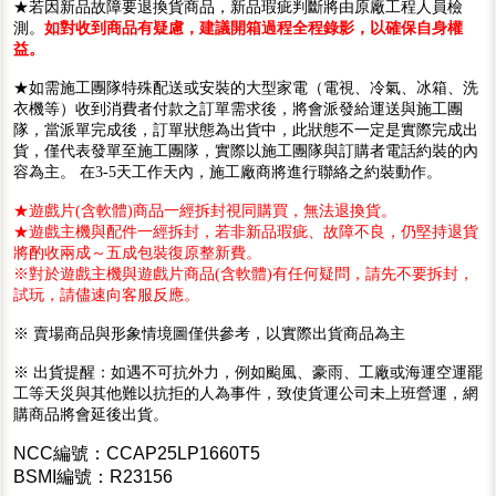
★若因新品故障要退換貨商品，新品瑕疵判斷將由原廠工程人員檢
測。
如對收到商品有疑慮，建議開箱過程全程錄影，以確保自身權
益。
★如需施工團隊特殊配送或安裝的大型家電（電視、冷氣、冰箱、洗
衣機等）收到消費者付款之訂單需求後，將會派發給運送與施工團
隊，當派單完成後，訂單狀態為出貨中，此狀態不一定是實際完成出
貨，僅代表發單至施工團隊，實際以施工團隊與訂購者電話約裝的內
容為主。 在3-5天工作天內，施工廠商將進行聯絡之約裝動作。
★遊戲片(含軟體)商品一經拆封視同購買，無法退換貨。
★遊戲主機與配件一經拆封，若非新品瑕疵、故障不良，仍堅持退貨
將酌收兩成～五成包裝復原整新費。
※對於遊戲主機與遊戲片商品(含軟體)有任何疑問，請先不要拆封，
試玩，請儘速向客服反應。
※ 賣場商品與形象情境圖僅供參考，以實際出貨商品為主
※ 出貨提醒：如遇不可抗外力，例如颱風、豪雨、工廠或海運空運罷
工等天災與其他難以抗拒的人為事件，致使貨運公司未上班營運，網
購商品將會延後出貨。
NCC編號：CCAP25LP1660T5
BSMI編號：R23156