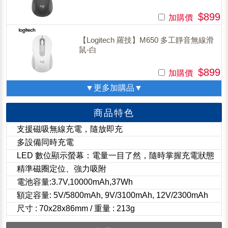
$899
加購價
【Logitech 羅技】M650 多工靜音無線滑
鼠-白
$899
加購價
▼更多加購品▼
商品特色
支援磁吸無線充電，隨放即充
多設備同時充電
LED 數位顯示螢幕：電量一目了然，隨時掌握充電狀態
精準磁圈定位、強力吸附
電池容量:3.7V,10000mAh,37Wh
額定容量: 5V/5800mAh, 9V/3100mAh, 12V/2300mAh
尺寸 : 70x28x86mm / 重量 : 213g