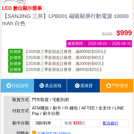
LED 數位顯示螢幕
【SANJING 三井】LPB001 磁吸顯屏行動電源 10000
mAh 白色
$999
$1180
優惠期間：
2026-08-01 ~ 2026-08-31
折價券
【2026第三季新朋友註冊禮，滿8000折$200元】
折價券
【2026第三季新朋友註冊禮，滿3000折$80元】
折價券
【2026第三季新朋友註冊禮，滿2000折$50元】
折價券
【2026第三季新朋友註冊禮，滿800折$20元】
付款說明
產品規格
退換貨
門市貨況
取貨方式
門市取貨 / 宅配到府
ATM匯款 / 刷卡 / Pi 錢包 / AFTEE / 全支付 / LINE
付款方式
Pay / 刷卡分期
刷卡分期
3期0利率
每期
$333
元
配合銀行
回饋金
可獲得$2點回饋金