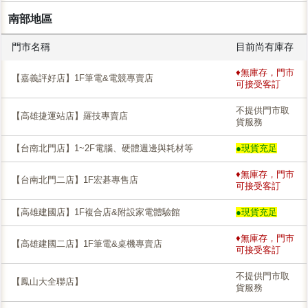
南部地區
門市名稱
目前尚有庫存
♦無庫存，門市
【嘉義評好店】1F筆電&電競專賣店
可接受客訂
不提供門市取
【高雄捷運站店】羅技專賣店
貨服務
【台南北門店】1~2F電腦、硬體週邊與耗材等
●現貨充足
♦無庫存，門市
【台南北門二店】1F宏碁專售店
可接受客訂
【高雄建國店】1F複合店&附設家電體驗館
●現貨充足
♦無庫存，門市
【高雄建國二店】1F筆電&桌機專賣店
可接受客訂
不提供門市取
【鳳山大全聯店】
貨服務