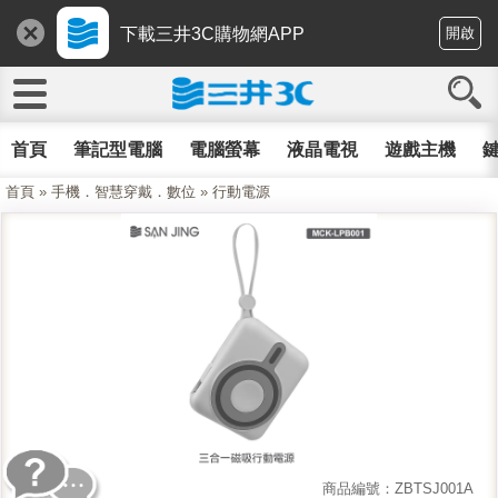
下載三井3C購物網APP
開啟
首頁
筆記型電腦
電腦螢幕
液晶電視
遊戲主機
鍵
首頁
»
手機．智慧穿戴．數位
»
行動電源
商品編號：ZBTSJ001A