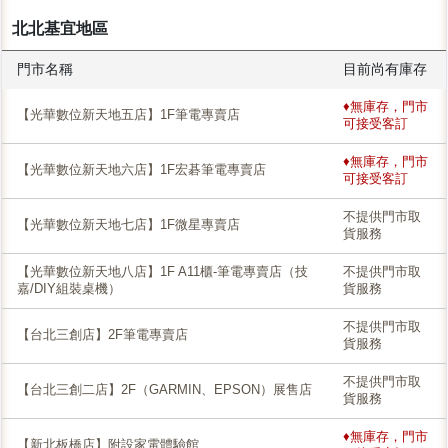
北北基宜地區
門市名稱
目前尚有庫存
♦無庫存，門市
【光華數位新天地五店】1F筆電專賣店
可接受客訂
♦無庫存，門市
【光華數位新天地六店】1F宏碁筆電專賣店
可接受客訂
不提供門市取
【光華數位新天地七店】1F微星專賣店
貨服務
【光華數位新天地八店】1F A11櫃-筆電專賣店（技
不提供門市取
嘉/DIY組裝桌機）
貨服務
不提供門市取
【台北三創店】2F筆電專賣店
貨服務
不提供門市取
【台北三創二店】2F（GARMIN、EPSON）展售店
貨服務
♦無庫存，門市
【新北板橋店】附設家電體驗館